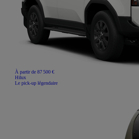
À partir de 87 500 €
Hilux
Le pick-up légendaire