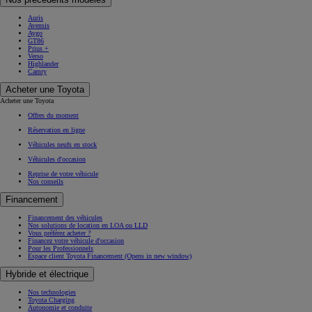
Auris
Avensis
Aygo
GT86
Prius +
Verso
Highlander
Camry
Acheter une Toyota
Acheter une Toyota
Offres du moment
Réservation en ligne
Véhicules neufs en stock
Véhicules d'occasion
Reprise de votre véhicule
Nos conseils
Financement
Financement des véhicules
Nos solutions de location en LOA ou LLD
Vous préférez acheter ?
Financez votre véhicule d'occasion
Pour les Professionnels
Espace client Toyota Financement
(Opens in new window)
Hybride et électrique
Nos technologies
Toyota Charging
Autonomie et conduite