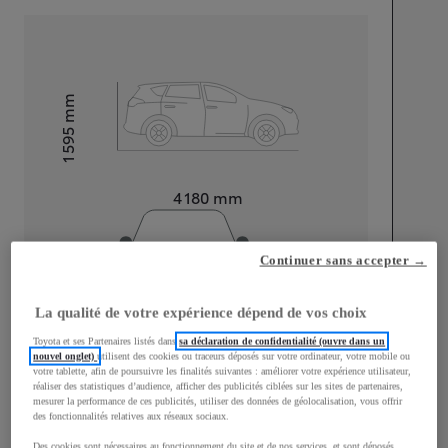
mm
1 595
Hauteur
Longueur
4 180
mm
Continuer sans accepter →
La qualité de votre expérience dépend de vos choix
Largeur
1 765
mm
Toyota et ses Partenaires listés dans
sa déclaration de confidentialité (ouvre dans un
nouvel onglet)
utilisent des cookies ou traceurs déposés sur votre ordinateur, votre mobile ou
votre tablette, afin de poursuivre les finalités suivantes : améliorer votre expérience utilisateur,
réaliser des statistiques d’audience, afficher des publicités ciblées sur les sites de partenaires,
mesurer la performance de ces publicités, utiliser des données de géolocalisation, vous offrir
des fonctionnalités relatives aux réseaux sociaux.
Consommation mixte
Des cookies sont nécessaires au fonctionnement du site et de nos services, et sont déposés