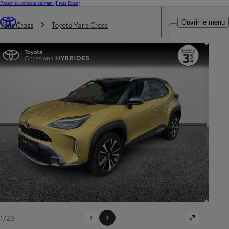
Passer au contenu suivant
(Press Enter)
DEALER NAME
Vous êtes ici
:
Ouvrir le menu
Trouvez un partenaire Toyota
Yaris Cross
Toyota Yaris Cross
1/20