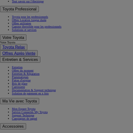
Tout savoir sur l’électrique
Toyota Professional
Toyota pour les professionnels
Offres Location longue durée
Offres utilitaires
Gamme électrifiée pour les professionnels
Solutions et services
Votre Toyota
Votre Toyota
Toyota Relax
Offres Après-Vente
Entretien & Services
Entretien
Offres du moment
Entretien & Réparation
Pneumatiques
Pièces d'origine
Bris de glace
Carrosserie
Documentation & Support technique
Solution de paiement en x fois
Ma Vie avec Toyota
Mon Espace Toyota
Service Connectés My Toyota
Support Technique
Campagnes de rappel
Accessoires