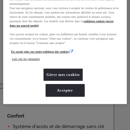
automatiquement.
Émissions CO2
107
g/km
Pour une navigation optimale, nous vous invitons à accepter les cookies de performance et/ou
fonctionnels. En les refusant, vous perdriez des informations affichées sur notre site. Sous
réserve de votre consentement préalable, des cookies tiers (publicité et réseaux sociaux)
pourraient alors être déposés. Les finalités sont décrites dans la
politique cookies (ouvre
Performances
dans un nouvel onglet)
.
Vitesse maximale
170
km/h
Vous pouvez accepter les cookies, gérer vos préférences par finalité, modifier à tout moment
vos consentements via le bouton "Gérer mes cookies", ou continuer votre navigation sans
Accélération 0-100km/h
11,2
secondes
accepter via le bouton "Continuer sans accepter".
En savoir plus sur notre politique des cookies
Transmission
Lien vers les partenaires
Roues motrices
4 roues motrices
Transmission
Boîte automatique
Gérer mes cookies
Accepter
Équipements
Confort
Système d'accès et de démarrage sans clé