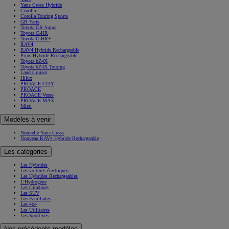
Yaris Cross Hybride
Corolla
Corolla Touring Sports
GR Yaris
Toyota GR Supra
Toyota C-HR
Toyota C-HR+
RAV4
RAV4 Hybride Rechargeable
Prius Hybride Rechargeable
Toyota bZ4X
Toyota bZ4X Touring
Land Cruiser
Hilux
PROACE CITY
PROACE
PROACE Verso
PROACE MAX
Mirai
Modèles à venir
Nouvelle Yaris Cross
Nouveau RAV4 Hybride Rechargeable
Les catégories
Les Hybrides
Les voitures électriques
Les Hybrides Rechargeables
L'Hydrogène
Les Citadines
Les SUV
Les Familiales
Les 4x4
Les Utilitaires
Les Sportives
Nos précédents modèles