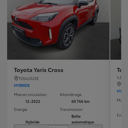
Toyota Yaris Cross
Toyo
1.5 H
TOULOUSE
Le 
HYBRIDE
HYBR
Mise en circulation
Kilométrage
Mise e
12-2022
60 766 km
Energie
Transmission
Energ
Boîte
Hybride
automatique