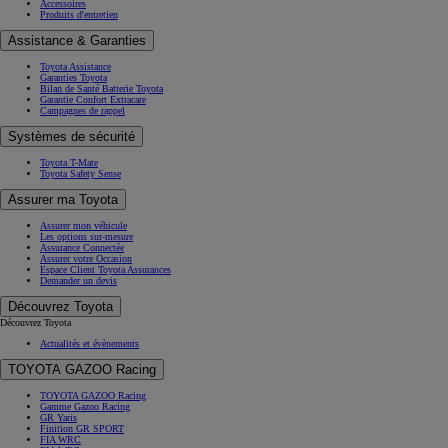
Accessoires
Produits d'entretien
Assistance & Garanties
Toyota Assistance
Garanties Toyota
Bilan de Santé Batterie Toyota
Garantie Confort Extracare
Campagnes de rappel
Systèmes de sécurité
Toyota T-Mate
Toyota Safety Sense
Assurer ma Toyota
Assurer mon véhicule
Les options sur-mesure
Assurance Connectée
Assurer votre Occasion
Espace Client Toyota Assurances
Demander un devis
Découvrez Toyota
Découvrez Toyota
Actualités et évènements
TOYOTA GAZOO Racing
TOYOTA GAZOO Racing
Gamme Gazoo Racing
GR Yaris
Finition GR SPORT
FIA WRC