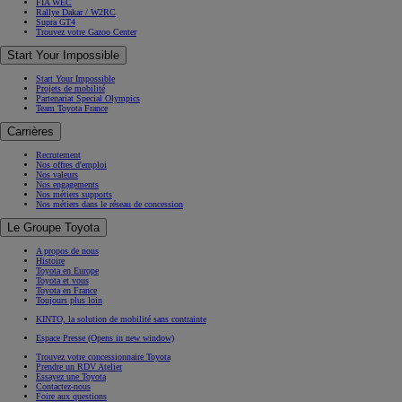
FIA WEC
Rallye Dakar / W2RC
Supra GT4
Trouvez votre Gazoo Center
Start Your Impossible
Start Your Impossible
Projets de mobilité
Partenariat Special Olympics
Team Toyota France
Carrières
Recrutement
Nos offres d'emploi
Nos valeurs
Nos engagements
Nos métiers supports
Nos métiers dans le réseau de concession
Le Groupe Toyota
A propos de nous
Histoire
Toyota en Europe
Toyota et vous
Toyota en France
Toujours plus loin
KINTO, la solution de mobilité sans contrainte
Espace Presse
(Opens in new window)
Trouvez votre concessionnaire Toyota
Prendre un RDV Atelier
Essayez une Toyota
Contactez-nous
Foire aux questions