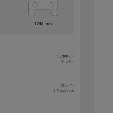
Largeur
1 745
mm
4
L/100 km
91
g/km
175
km/h
9,7
secondes