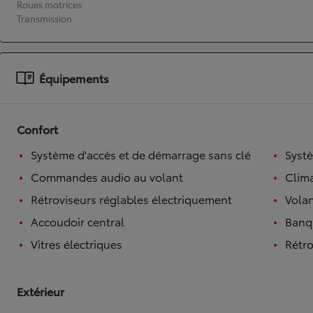
Roues motrices
Transmission
À partir de 19 700 €
Nouvelle Yaris Cross
HYBRIDE
Disponible prochainement
Équipements
Confort
Système d'accès et de démarrage sans clé
Syst
Commandes audio au volant
Clim
Rétroviseurs réglables électriquement
Volan
Accoudoir central
Banqu
Vitres électriques
Rétro
Extérieur