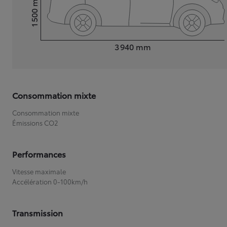
1 500
Hauteur
Longueur
3 940
mm
Consommation mixte
Consommation mixte
Émissions CO2
Performances
Vitesse maximale
Accélération 0-100km/h
Transmission