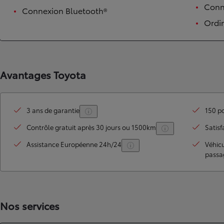
Conne
Connexion Bluetooth®
Ordi
Avantages Toyota
3 ans de garantie
150 po
TOYOTA C-HR
Contrôle gratuit après 30 jours ou 1500km
Satisf
HYBRIDE OU HYBRIDE RECHARGEABLE
Disponible rapidement
Assistance Européenne 24h/24
Véhic
passa
Nos services