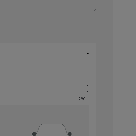
5
5
286
L