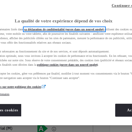
Continuer 
La qualité de votre expérience dépend de vos choix
rtenaires listés dans
sa déclaration de confidentialité (ouvre dans un nouvel onglet)
utilisent des cookies o
teur, votre mobile ou votre tablette, afin de poursuivre les finalités suivantes : améliorer votre expérience utilisat
udience, afficher des publicités ciblées sur les sites de partenaires, mesurer la performance de ces publicités, util
 vous offrir des fonctionnalités relatives aux réseaux sociaux.
t nécessaires au fonctionnement du site et de nos services, et sont déposés automatiquement.
tion optimale, nous vous invitons à accepter les cookies de performance et/ou fonctionnels. En les refusant, vou
ichées sur notre site. Sous réserve de votre consentement préalable, des cookies tiers (publicité et réseaux sociau
s finalités sont décrites dans la
politique cookies (ouvre dans un nouvel onglet)
.
epter les cookies, gérer vos préférences par finalité, modifier à tout moment vos consentements via le bouton "
Services
Concession
re navigation sans accepter via le bouton "Continuer sans accepter".
s sur notre politique des cookies
rtenaires
Energie
oyota Occasions
Hybride Essence
es cookies
Ac
Étiquette énergétique
ial (M)