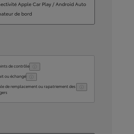
ctivité Apple Car Play / Android Auto
nateur de bord
ints de contrôle
ait ou échangé
ule de remplacement ou rapatriement des
gers