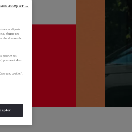
sans accepter →
u traceurs déposés
eur, réaliser des
iser des données de
s perdriez des
x) pourraient alors
Gérer mes cookies",
cepter