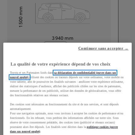
mm
1 500
Hauteur
Longueur
3 940
mm
Continuer sans accepter →
La qualité de votre expérience dépend de vos choix
Toyota et ses Partenaires listés dans
sa déclaration de confidentialité (ouvre dans un
nouvel onglet)
utilisent des cookies ou traceurs déposés sur votre ordinateur, votre mobile ou
Largeur
1 745
mm
votre tablette, afin de poursuivre les finalités suivantes : améliorer votre expérience utilisateur,
réaliser des statistiques d’audience, afficher des publicités ciblées sur les sites de partenaires,
mesurer la performance de ces publicités, utiliser des données de géolocalisation, vous offrir
des fonctionnalités relatives aux réseaux sociaux.
Des cookies sont nécessaires au fonctionnement du site et de nos services, et sont déposés
Consommation mixte
automatiquement.
Pour une navigation optimale, nous vous invitons à accepter les cookies de performance et/ou
fonctionnels. En les refusant, vous perdriez des informations affichées sur notre site. Sous
Consommation mixte
4
L/100 km
réserve de votre consentement préalable, des cookies tiers (publicité et réseaux sociaux)
Émissions CO2
98
g/km
pourraient alors être déposés. Les finalités sont décrites dans la
politique cookies (ouvre
dans un nouvel onglet)
.