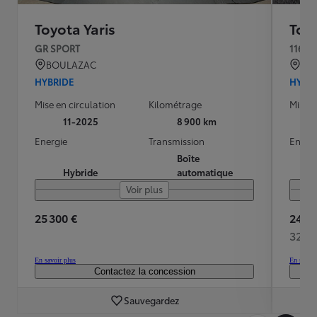
Toyota Yaris
Toyo
GR SPORT
116h 
BOULAZAC
QU
HYBRIDE
HYBR
Mise en circulation
Kilométrage
Mise e
11-2025
8 900 km
Energie
Transmission
Energ
Boîte
Hybride
automatique
Voir plus
25 300 €
24 49
324 
En savoir plus
En savoir
Contactez la concession
Sauvegardez