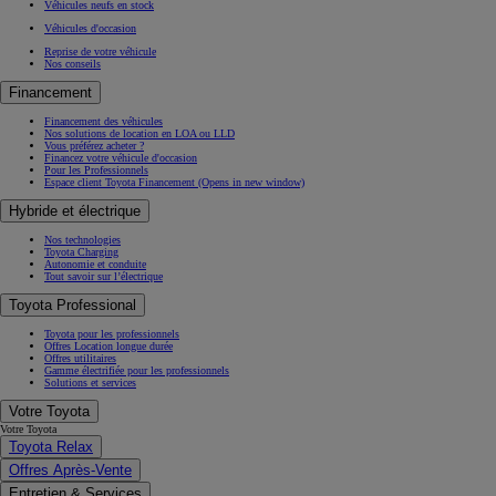
Véhicules neufs en stock
Véhicules d'occasion
Reprise de votre véhicule
Nos conseils
Financement
Financement des véhicules
Nos solutions de location en LOA ou LLD
Vous préférez acheter ?
Financez votre véhicule d'occasion
Pour les Professionnels
Espace client Toyota Financement
(Opens in new window)
Hybride et électrique
Nos technologies
Toyota Charging
Autonomie et conduite
Tout savoir sur l’électrique
Toyota Professional
Toyota pour les professionnels
Offres Location longue durée
Offres utilitaires
Gamme électrifiée pour les professionnels
Solutions et services
Votre Toyota
Votre Toyota
Toyota Relax
Offres Après-Vente
Entretien & Services