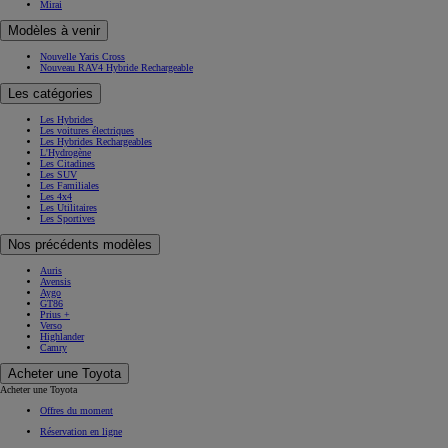
Mirai
Modèles à venir
Nouvelle Yaris Cross
Nouveau RAV4 Hybride Rechargeable
Les catégories
Les Hybrides
Les voitures électriques
Les Hybrides Rechargeables
L'Hydrogène
Les Citadines
Les SUV
Les Familiales
Les 4x4
Les Utilitaires
Les Sportives
Nos précédents modèles
Auris
Avensis
Aygo
GT86
Prius +
Verso
Highlander
Camry
Acheter une Toyota
Acheter une Toyota
Offres du moment
Réservation en ligne