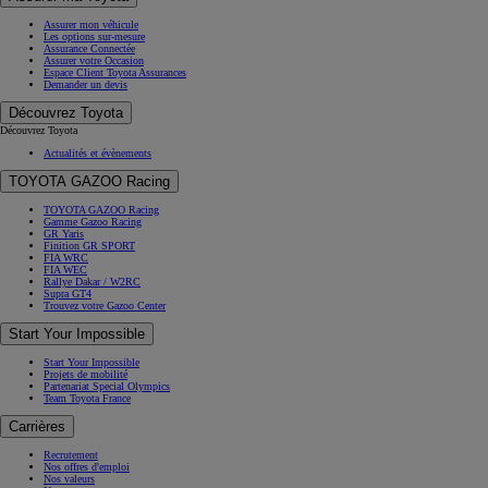
Assurer mon véhicule
Les options sur-mesure
Assurance Connectée
Assurer votre Occasion
Espace Client Toyota Assurances
Demander un devis
Découvrez Toyota
Découvrez Toyota
Actualités et évènements
TOYOTA GAZOO Racing
TOYOTA GAZOO Racing
Gamme Gazoo Racing
GR Yaris
Finition GR SPORT
FIA WRC
FIA WEC
Rallye Dakar / W2RC
Supra GT4
Trouvez votre Gazoo Center
Start Your Impossible
Start Your Impossible
Projets de mobilité
Partenariat Special Olympics
Team Toyota France
Carrières
Recrutement
Nos offres d'emploi
Nos valeurs