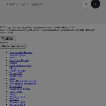
8 Véhicules similaires
POST https://usc-webcomponents.toyota-europe.com/v1/used-stock-cars/fr/fr?
brand=toyota&uscContext=used&uscEnv=production&vehicleForSaleId=ecbe16c8-db1b-4880-ad0f-
ce541d1c5fdb
Modèles
Modèles
Véhicules neufs
Tous les véhicules neufs
Aygo X Hybride
Yaris
Yaris Cross Hybride
Corolla
Corolla Touring Sports
GR Yaris
Toyota GR Supra
Toyota C-HR
Toyota C-HR+
RAV4
RAV4 Hybride Rechargeable
Prius Hybride Rechargeable
Toyota bZ4X
Toyota bZ4X Touring
Land Cruiser
Hilux
PROACE CITY
PROACE
PROACE Verso
PROACE MAX