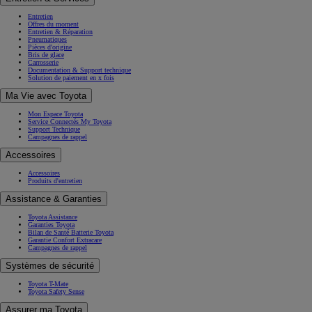
Entretien
Offres du moment
Entretien & Réparation
Pneumatiques
Pièces d'origine
Bris de glace
Carrosserie
Documentation & Support technique
Solution de paiement en x fois
Ma Vie avec Toyota
Mon Espace Toyota
Service Connectés My Toyota
Support Technique
Campagnes de rappel
Accessoires
Accessoires
Produits d'entretien
Assistance & Garanties
Toyota Assistance
Garanties Toyota
Bilan de Santé Batterie Toyota
Garantie Confort Extracare
Campagnes de rappel
Systèmes de sécurité
Toyota T-Mate
Toyota Safety Sense
Assurer ma Toyota