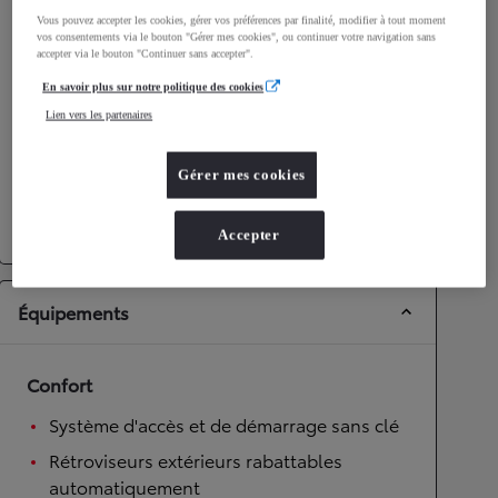
Vous pouvez accepter les cookies, gérer vos préférences par finalité, modifier à tout moment
Performances
vos consentements via le bouton "Gérer mes cookies", ou continuer votre navigation sans
accepter via le bouton "Continuer sans accepter".
Vitesse maximale
175
km/h
En savoir plus sur notre politique des cookies
Accélération 0-100km/h
9,7
secondes
Lien vers les partenaires
Transmission
Gérer mes cookies
Roues motrices
Roues motrices avant
Transmission
Boîte automatique
Accepter
Équipements
Confort
Système d'accès et de démarrage sans clé
Rétroviseurs extérieurs rabattables
automatiquement