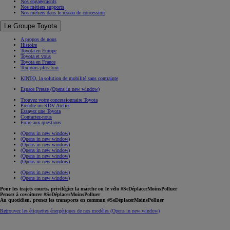
Nos engagements
Nos métiers supports
Nos métiers dans le réseau de concession
Le Groupe Toyota
A propos de nous
Histoire
Toyota en Europe
Toyota et vous
Toyota en France
Toujours plus loin
KINTO, la solution de mobilité sans contrainte
Espace Presse
(Opens in new window)
Trouvez votre concessionnaire Toyota
Prendre un RDV Atelier
Essayez une Toyota
Contactez-nous
Foire aux questions
(Opens in new window)
(Opens in new window)
(Opens in new window)
(Opens in new window)
(Opens in new window)
(Opens in new window)
(Opens in new window)
(Opens in new window)
Pour les trajets courts, privilégiez la marche ou le vélo #SeDéplacerMoinsPolluer
Pensez à covoiturer #SeDéplacerMoinsPolluer
Au quotidien, prenez les transports en commun #SeDéplacerMoinsPolluer
Retrouvez les étiquettes énergétiques de nos modèles
(Opens in new window)