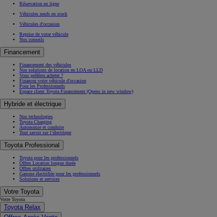
Réservation en ligne
Véhicules neufs en stock
Véhicules d'occasion
Reprise de votre véhicule
Nos conseils
Financement
Financement des véhicules
Nos solutions de location en LOA ou LLD
Vous préférez acheter ?
Financez votre véhicule d'occasion
Pour les Professionnels
Espace client Toyota Financement
(Opens in new window)
Hybride et électrique
Nos technologies
Toyota Charging
Autonomie et conduite
Tout savoir sur l’électrique
Toyota Professional
Toyota pour les professionnels
Offres Location longue durée
Offres utilitaires
Gamme électrifiée pour les professionnels
Solutions et services
Votre Toyota
Votre Toyota
Toyota Relax