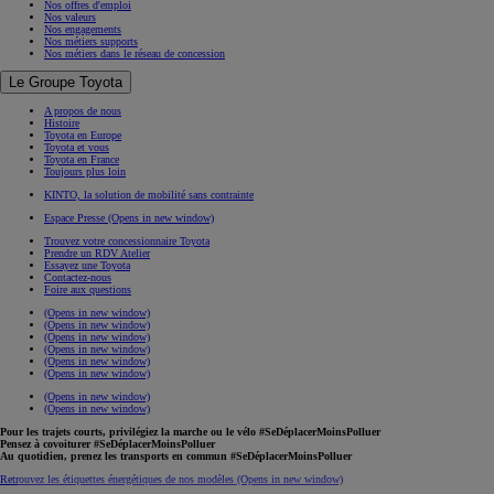
Nos offres d'emploi
Nos valeurs
Nos engagements
Nos métiers supports
Nos métiers dans le réseau de concession
Le Groupe Toyota
A propos de nous
Histoire
Toyota en Europe
Toyota et vous
Toyota en France
Toujours plus loin
KINTO, la solution de mobilité sans contrainte
Espace Presse
(Opens in new window)
Trouvez votre concessionnaire Toyota
Prendre un RDV Atelier
Essayez une Toyota
Contactez-nous
Foire aux questions
(Opens in new window)
(Opens in new window)
(Opens in new window)
(Opens in new window)
(Opens in new window)
(Opens in new window)
(Opens in new window)
(Opens in new window)
Pour les trajets courts, privilégiez la marche ou le vélo #SeDéplacerMoinsPolluer
Pensez à covoiturer #SeDéplacerMoinsPolluer
Au quotidien, prenez les transports en commun #SeDéplacerMoinsPolluer
Retrouvez les étiquettes énergétiques de nos modèles
(Opens in new window)