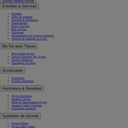
Offres Après-Vente
Entretien & Services
Entretien
Offres du moment
Entretien & Réparation
Pneumatiques
Pièces d'origine
Bris de glace
Carrosserie
Documentation & Support technique
Solution de paiement en x fois
Ma Vie avec Toyota
Mon Espace Toyota
Service Connectés My Toyota
Support Technique
Campagnes de rappel
Accessoires
Accessoires
Produits d'entretien
Assistance & Garanties
Toyota Assistance
Garanties Toyota
Bilan de Santé Batterie Toyota
Garantie Confort Extracare
Campagnes de rappel
Systèmes de sécurité
Toyota T-Mate
Toyota Safety Sense