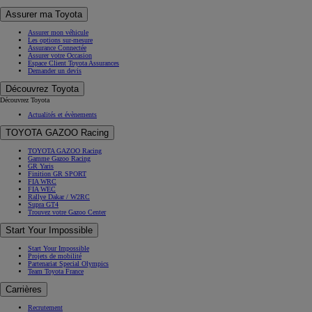
Assurer ma Toyota
Assurer mon véhicule
Les options sur-mesure
Assurance Connectée
Assurer votre Occasion
Espace Client Toyota Assurances
Demander un devis
Découvrez Toyota
Découvrez Toyota
Actualités et évènements
TOYOTA GAZOO Racing
TOYOTA GAZOO Racing
Gamme Gazoo Racing
GR Yaris
Finition GR SPORT
FIA WRC
FIA WEC
Rallye Dakar / W2RC
Supra GT4
Trouvez votre Gazoo Center
Start Your Impossible
Start Your Impossible
Projets de mobilité
Partenariat Special Olympics
Team Toyota France
Carrières
Recrutement