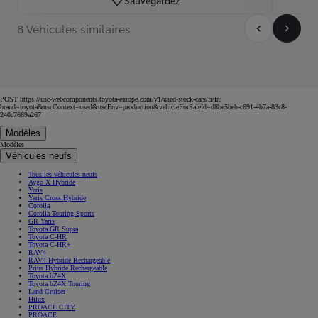
8 Véhicules similaires
POST https://usc-webcomponents.toyota-europe.com/v1/used-stock-cars/fr/fr?
brand=toyota&uscContext=used&uscEnv=production&vehicleForSaleId=d8be5beb-c691-4b7a-83c8-
240c7669a267
Modèles
Modèles
Véhicules neufs
Tous les véhicules neufs
Aygo X Hybride
Yaris
Yaris Cross Hybride
Corolla
Corolla Touring Sports
GR Yaris
Toyota GR Supra
Toyota C-HR
Toyota C-HR+
RAV4
RAV4 Hybride Rechargeable
Prius Hybride Rechargeable
Toyota bZ4X
Toyota bZ4X Touring
Land Cruiser
Hilux
PROACE CITY
PROACE