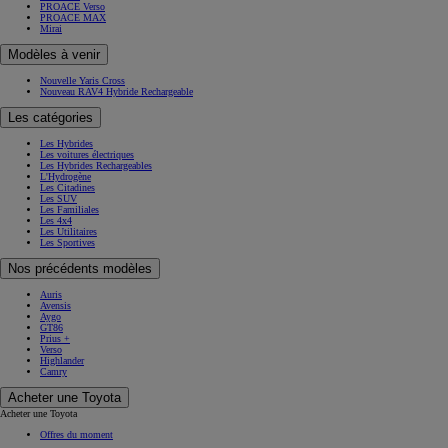
PROACE Verso
PROACE MAX
Mirai
Modèles à venir
Nouvelle Yaris Cross
Nouveau RAV4 Hybride Rechargeable
Les catégories
Les Hybrides
Les voitures électriques
Les Hybrides Rechargeables
L'Hydrogène
Les Citadines
Les SUV
Les Familiales
Les 4x4
Les Utilitaires
Les Sportives
Nos précédents modèles
Auris
Avensis
Aygo
GT86
Prius +
Verso
Highlander
Camry
Acheter une Toyota
Acheter une Toyota
Offres du moment