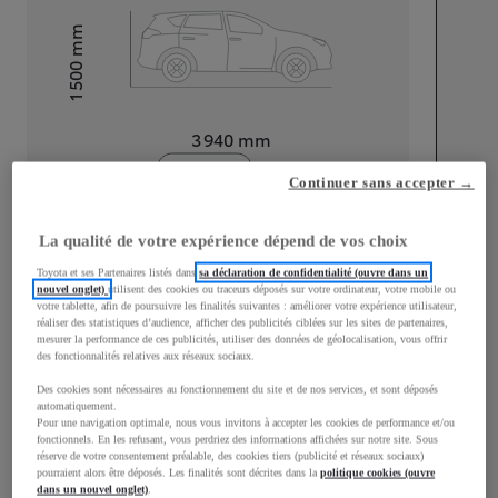
mm
1 500
Hauteur
Longueur
3 940
mm
Continuer sans accepter →
La qualité de votre expérience dépend de vos choix
Toyota et ses Partenaires listés dans
sa déclaration de confidentialité (ouvre dans un
nouvel onglet)
utilisent des cookies ou traceurs déposés sur votre ordinateur, votre mobile ou
Largeur
1 745
mm
votre tablette, afin de poursuivre les finalités suivantes : améliorer votre expérience utilisateur,
réaliser des statistiques d’audience, afficher des publicités ciblées sur les sites de partenaires,
mesurer la performance de ces publicités, utiliser des données de géolocalisation, vous offrir
des fonctionnalités relatives aux réseaux sociaux.
Des cookies sont nécessaires au fonctionnement du site et de nos services, et sont déposés
Consommation mixte
automatiquement.
Pour une navigation optimale, nous vous invitons à accepter les cookies de performance et/ou
fonctionnels. En les refusant, vous perdriez des informations affichées sur notre site. Sous
Consommation mixte
4
L/100 km
réserve de votre consentement préalable, des cookies tiers (publicité et réseaux sociaux)
Émissions CO2
98
g/km
pourraient alors être déposés. Les finalités sont décrites dans la
politique cookies (ouvre
dans un nouvel onglet)
.