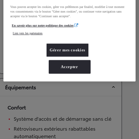
Vous pouvez accepter les cookies, gérer vos préférences par finalité, modifier à tout moment
Performances
vos consentements via le bouton "Gérer mes cookies", ou continuer votre navigation sans
accepter via le bouton "Continuer sans accepter".
Vitesse maximale
175
km/h
En savoir plus sur notre politique des cookies
Accélération 0-100km/h
9,7
secondes
Lien vers les partenaires
Transmission
Gérer mes cookies
Roues motrices
Roues motrices avant
Transmission
Boîte automatique
Accepter
Équipements
Confort
Système d'accès et de démarrage sans clé
Rétroviseurs extérieurs rabattables
automatiquement