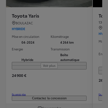
Toyota Yaris
Toyo
130h 
BOULAZAC
RIL
HYBRIDE
HYBR
Mise en circulation
Kilométrage
Mise e
04-2024
4 264 km
Energie
Transmission
Energ
Boîte
Hybride
automatique
Voir plus
24 900 €
26 99
En savoir plus
En savoir
Contactez la concession
Sauvegardez