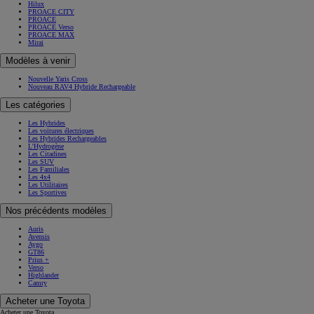
Hilux
PROACE CITY
PROACE
PROACE Verso
PROACE MAX
Mirai
Modèles à venir
Nouvelle Yaris Cross
Nouveau RAV4 Hybride Rechargeable
Les catégories
Les Hybrides
Les voitures électriques
Les Hybrides Rechargeables
L'Hydrogène
Les Citadines
Les SUV
Les Familiales
Les 4x4
Les Utilitaires
Les Sportives
Nos précédents modèles
Auris
Avensis
Aygo
GT86
Prius +
Verso
Highlander
Camry
Acheter une Toyota
Acheter une Toyota