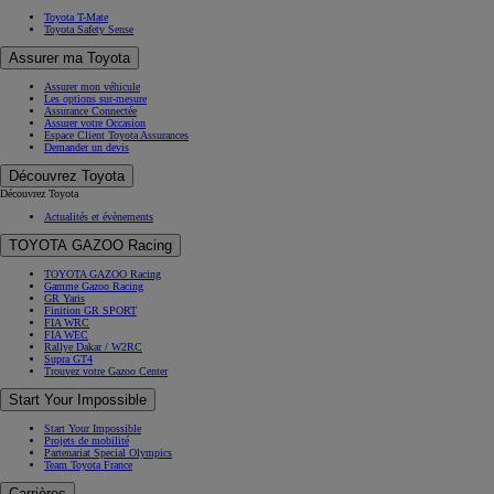
Toyota T-Mate
Toyota Safety Sense
Assurer ma Toyota
Assurer mon véhicule
Les options sur-mesure
Assurance Connectée
Assurer votre Occasion
Espace Client Toyota Assurances
Demander un devis
Découvrez Toyota
Découvrez Toyota
Actualités et évènements
TOYOTA GAZOO Racing
TOYOTA GAZOO Racing
Gamme Gazoo Racing
GR Yaris
Finition GR SPORT
FIA WRC
FIA WEC
Rallye Dakar / W2RC
Supra GT4
Trouvez votre Gazoo Center
Start Your Impossible
Start Your Impossible
Projets de mobilité
Partenariat Special Olympics
Team Toyota France
Carrières