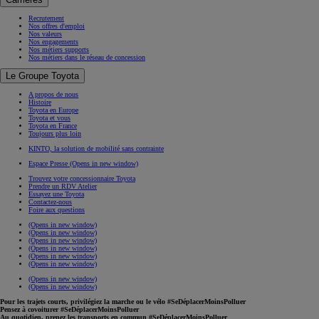
Recrutement
Nos offres d'emploi
Nos valeurs
Nos engagements
Nos métiers supports
Nos métiers dans le réseau de concession
Le Groupe Toyota
A propos de nous
Histoire
Toyota en Europe
Toyota et vous
Toyota en France
Toujours plus loin
KINTO, la solution de mobilité sans contrainte
Espace Presse
(Opens in new window)
Trouvez votre concessionnaire Toyota
Prendre un RDV Atelier
Essayez une Toyota
Contactez-nous
Foire aux questions
(Opens in new window)
(Opens in new window)
(Opens in new window)
(Opens in new window)
(Opens in new window)
(Opens in new window)
(Opens in new window)
(Opens in new window)
Pour les trajets courts, privilégiez la marche ou le vélo #SeDéplacerMoinsPolluer
Pensez à covoiturer #SeDéplacerMoinsPolluer
Au quotidien, prenez les transports en commun #SeDéplacerMoinsPolluer