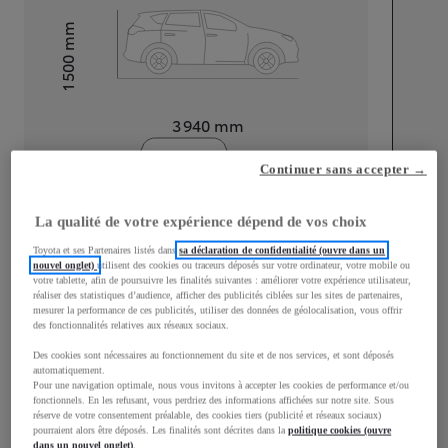
mm
1 500
Hauteur
Longueur
3 940
mm
Continuer sans accepter →
La qualité de votre expérience dépend de vos choix
Toyota et ses Partenaires listés dans
sa déclaration de confidentialité (ouvre dans un
Largeur
1 745
mm
nouvel onglet)
utilisent des cookies ou traceurs déposés sur votre ordinateur, votre mobile ou
votre tablette, afin de poursuivre les finalités suivantes : améliorer votre expérience utilisateur,
réaliser des statistiques d’audience, afficher des publicités ciblées sur les sites de partenaires,
mesurer la performance de ces publicités, utiliser des données de géolocalisation, vous offrir
des fonctionnalités relatives aux réseaux sociaux.
Des cookies sont nécessaires au fonctionnement du site et de nos services, et sont déposés
Consommation mixte
automatiquement.
Pour une navigation optimale, nous vous invitons à accepter les cookies de performance et/ou
Consommation mixte
4
L/100 km
fonctionnels. En les refusant, vous perdriez des informations affichées sur notre site. Sous
réserve de votre consentement préalable, des cookies tiers (publicité et réseaux sociaux)
Émissions CO2
96
g/km
pourraient alors être déposés. Les finalités sont décrites dans la
politique cookies (ouvre
dans un nouvel onglet)
.