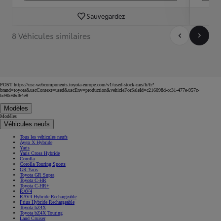
Sauvegardez
8 Véhicules similaires
POST https://usc-webcomponents.toyota-europe.com/v1/used-stock-cars/fr/fr?
brand=toyota&uscContext=used&uscEnv=production&vehicleForSaleId=c216098d-cc31-477e-957c-
be90e66d64e8
Modèles
Modèles
Véhicules neufs
Tous les véhicules neufs
Aygo X Hybride
Yaris
Yaris Cross Hybride
Corolla
Corolla Touring Sports
GR Yaris
Toyota GR Supra
Toyota C-HR
Toyota C-HR+
RAV4
RAV4 Hybride Rechargeable
Prius Hybride Rechargeable
Toyota bZ4X
Toyota bZ4X Touring
Land Cruiser