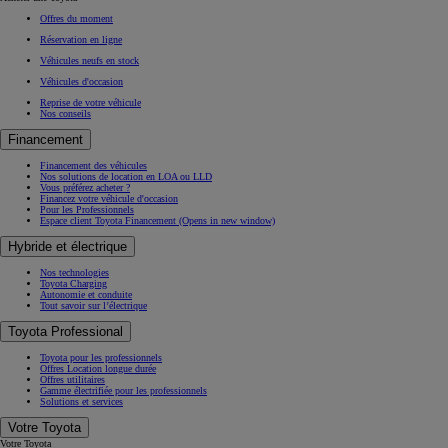
Offres du moment
Réservation en ligne
Véhicules neufs en stock
Véhicules d'occasion
Reprise de votre véhicule
Nos conseils
Financement
Financement des véhicules
Nos solutions de location en LOA ou LLD
Vous préférez acheter ?
Financez votre véhicule d'occasion
Pour les Professionnels
Espace client Toyota Financement
(Opens in new window)
Hybride et électrique
Nos technologies
Toyota Charging
Autonomie et conduite
Tout savoir sur l’électrique
Toyota Professional
Toyota pour les professionnels
Offres Location longue durée
Offres utilitaires
Gamme électrifiée pour les professionnels
Solutions et services
Votre Toyota
Votre Toyota