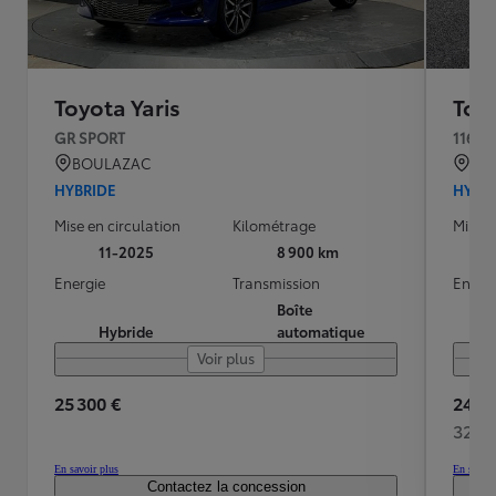
Toyota Yaris
Toyo
GR SPORT
116h 
BOULAZAC
QU
HYBRIDE
HYBR
Mise en circulation
Kilométrage
Mise e
11-2025
8 900 km
Energie
Transmission
Energ
Boîte
Hybride
automatique
Voir plus
25 300 €
24 49
324 
En savoir plus
En savoir
Contactez la concession