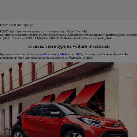
Forced client side injection
POST https://usc-webcomponents.toyota-europe.com/v1/car-filter/fr/fr?
carFilter=used&brand=toyota&uscEnv=production&useGlobalStore=true&sortOrder=published&utm
vQDFTF17snsOFbnTZOHLLQlQtXfmd-Rdo3T5keNnTAs1zChF2zTihoCtNwQAvD_BwE
Trouvez votre type de voiture d’occasion
Que vous souhaitiez acheter une
citadine
, une
familiale
ou un
SUV
, retrouvez tous les types de véhicules
d’occasion en vente dans notre réseau de concessions et réservables en ligne.