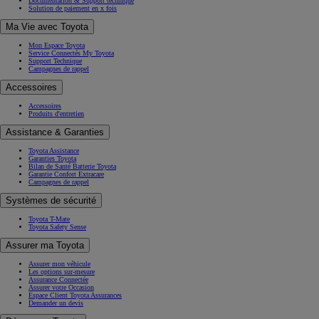
Documentation & Support technique
Solution de paiement en x fois
Ma Vie avec Toyota
Mon Espace Toyota
Service Connectés My Toyota
Support Technique
Campagnes de rappel
Accessoires
Accessoires
Produits d'entretien
Assistance & Garanties
Toyota Assistance
Garanties Toyota
Bilan de Santé Batterie Toyota
Garantie Confort Extracare
Campagnes de rappel
Systèmes de sécurité
Toyota T-Mate
Toyota Safety Sense
Assurer ma Toyota
Assurer mon véhicule
Les options sur-mesure
Assurance Connectée
Assurer votre Occasion
Espace Client Toyota Assurances
Demander un devis