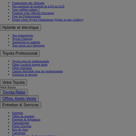
Financement des véhicules
Nos solutions de location en LOA ou LLD
Vous préférez acheter ?
Financez votre véhicule d'occasion
Pour les Professionnels
Espace client Toyota Financement
(Opens in new window)
Hybride et électrique
Nos technologies
Toyota Charging
Autonomie et conduite
Tout savoir sur l’électrique
Toyota Professional
Toyota pour les professionnels
Offres Location longue durée
Offres utilitaires
Gamme électrifiée pour les professionnels
Solutions et services
Votre Toyota
Votre Toyota
Toyota Relax
Offres Après-Vente
Entretien & Services
Entretien
Offres du moment
Entretien & Réparation
Pneumatiques
Pièces d'origine
Bris de glace
Carrosserie