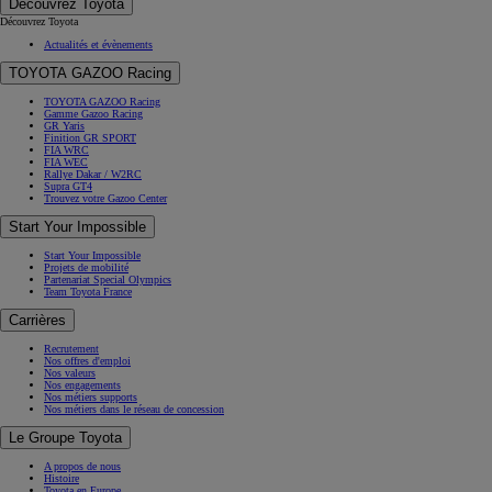
Découvrez Toyota
Découvrez Toyota
Actualités et évènements
TOYOTA GAZOO Racing
TOYOTA GAZOO Racing
Gamme Gazoo Racing
GR Yaris
Finition GR SPORT
FIA WRC
FIA WEC
Rallye Dakar / W2RC
Supra GT4
Trouvez votre Gazoo Center
Start Your Impossible
Start Your Impossible
Projets de mobilité
Partenariat Special Olympics
Team Toyota France
Carrières
Recrutement
Nos offres d'emploi
Nos valeurs
Nos engagements
Nos métiers supports
Nos métiers dans le réseau de concession
Le Groupe Toyota
A propos de nous
Histoire
Toyota en Europe