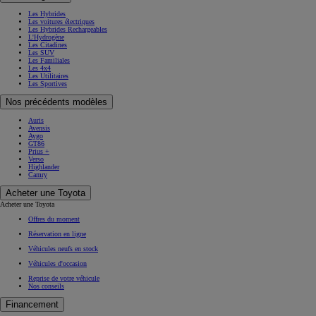
Les Hybrides
Les voitures électriques
Les Hybrides Rechargeables
L'Hydrogène
Les Citadines
Les SUV
Les Familiales
Les 4x4
Les Utilitaires
Les Sportives
Nos précédents modèles
Auris
Avensis
Aygo
GT86
Prius +
Verso
Highlander
Camry
Acheter une Toyota
Acheter une Toyota
Offres du moment
Réservation en ligne
Véhicules neufs en stock
Véhicules d'occasion
Reprise de votre véhicule
Nos conseils
Financement