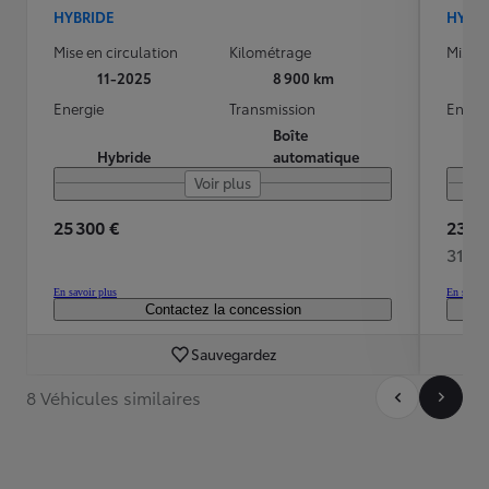
HYBRIDE
HYBR
Mise en circulation
Kilométrage
Mise e
11-2025
8 900 km
Energie
Transmission
Energ
Boîte
Hybride
automatique
Voir plus
25 300 €
23 90
311 
En savoir plus
En savoir
Contactez la concession
Sauvegardez
8 Véhicules similaires