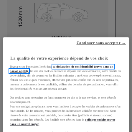
mm
1 500
Hauteur
Longueur
3 940
mm
Continuer sans accepter →
La qualité de votre expérience dépend de vos choix
Toyota et ses Partenaires listés dans
sa déclaration de confidentialité (ouvre dans un
nouvel onglet)
utilisent des cookies ou traceurs déposés sur votre ordinateur, votre mobile ou
votre tablette, afin de poursuivre les finalités suivantes : améliorer votre expérience utilisateur,
Largeur
1 745
mm
réaliser des statistiques d’audience, afficher des publicités ciblées sur les sites de partenaires,
mesurer la performance de ces publicités, utiliser des données de géolocalisation, vous offrir
des fonctionnalités relatives aux réseaux sociaux.
Des cookies sont nécessaires au fonctionnement du site et de nos services, et sont déposés
automatiquement.
Consommation mixte
Pour une navigation optimale, nous vous invitons à accepter les cookies de performance et/ou
fonctionnels. En les refusant, vous perdriez des informations affichées sur notre site. Sous
réserve de votre consentement préalable, des cookies tiers (publicité et réseaux sociaux)
Consommation mixte
4
L/100 km
pourraient alors être déposés. Les finalités sont décrites dans la
politique cookies (ouvre
Émissions CO2
91
g/km
dans un nouvel onglet)
.