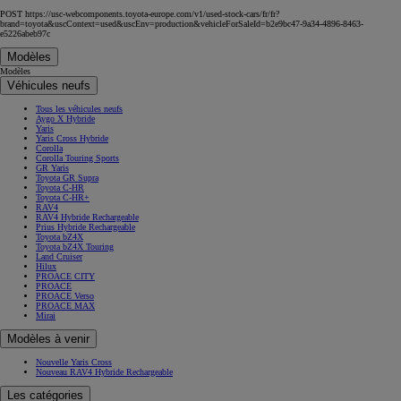
POST https://usc-webcomponents.toyota-europe.com/v1/used-stock-cars/fr/fr?
brand=toyota&uscContext=used&uscEnv=production&vehicleForSaleId=b2e9bc47-9a34-4896-8463-
e5226abeb97c
Modèles
Modèles
Véhicules neufs
Tous les véhicules neufs
Aygo X Hybride
Yaris
Yaris Cross Hybride
Corolla
Corolla Touring Sports
GR Yaris
Toyota GR Supra
Toyota C-HR
Toyota C-HR+
RAV4
RAV4 Hybride Rechargeable
Prius Hybride Rechargeable
Toyota bZ4X
Toyota bZ4X Touring
Land Cruiser
Hilux
PROACE CITY
PROACE
PROACE Verso
PROACE MAX
Mirai
Modèles à venir
Nouvelle Yaris Cross
Nouveau RAV4 Hybride Rechargeable
Les catégories