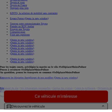
Toyota et vous
Toyota en France
Toujours plus loin
KINTO, la solution de mobilité sans contrainte
Espace Presse
(Opens in new window)
Trouvez votre concessionnaire Toyota
Prendre un RDV Atelier
Essayez une Toyota
Contactez-nous
Foire aux questions
(Opens in new window)
(Opens in new window)
(Opens in new window)
(Opens in new window)
(Opens in new window)
(Opens in new window)
(Opens in new window)
(Opens in new window)
Pour les trajets courts, privilégiez la marche ou le vélo #SeDéplacerMoinsPolluer
Pensez à covoiturer #SeDéplacerMoinsPolluer
Au quotidien, prenez les transports en commun #SeDéplacerMoinsPolluer
Retrouvez les étiquettes énergétiques de nos modèles
(Opens in new window)
Réglement du site
|
Vos informations personnelles
|
Gestion des cookies
|
Centre de préférences
|
Déclaration de
confidentialité
|
Règlement européen sur les données
|
Code de conduite
download (pdf(
Ce véhicule m'intéresse
Toyota. Tous droits réservés. © 2026
Informations légales
Accessibilité : non conforme
Découvrez le véhicule