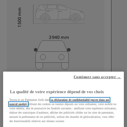
mm
1 500
Hauteur
Longueur
3 940
mm
Largeur
1 745
mm
Continuer sans accepter →
La qualité de votre expérience dépend de vos choix
Toyota et ses Partenaires listés dans
sa déclaration de confidentialité (ouvre dans un
Consommation mixte
nouvel onglet)
utilisent des cookies ou traceurs déposés sur votre ordinateur, votre mobile ou
votre tablette, afin de poursuivre les finalités suivantes : améliorer votre expérience utilisateur,
réaliser des statistiques d’audience, afficher des publicités ciblées sur les sites de partenaires,
Consommation mixte
4,2
L/100 km
mesurer la performance de ces publicités, utiliser des données de géolocalisation, vous offrir
Émissions CO2
95
g/km
des fonctionnalités relatives aux réseaux sociaux.