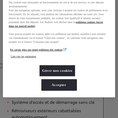
Des cookies sont nécessaires au fonctionnement du site et de nos services, et sont déposés
automatiquement.
Performances
Pour une navigation optimale, nous vous invitons à accepter les cookies de performance et/ou
fonctionnels. En les refusant, vous perdriez des informations affichées sur notre site. Sous
Vitesse maximale
175
km/h
réserve de votre consentement préalable, des cookies tiers (publicité et réseaux sociaux)
pourraient alors être déposés. Les finalités sont décrites dans la
politique cookies (ouvre
Accélération 0-100km/h
9,2
secondes
dans un nouvel onglet)
.
Vous pouvez accepter les cookies, gérer vos préférences par finalité, modifier à tout moment
vos consentements via le bouton "Gérer mes cookies", ou continuer votre navigation sans
Transmission
accepter via le bouton "Continuer sans accepter".
Roues motrices
Roues motrices avant
En savoir plus sur notre politique des cookies
Transmission
Boîte automatique
Lien vers les partenaires
Gérer mes cookies
Équipements
Accepter
Confort
Système d'accès et de démarrage sans clé
Rétroviseurs extérieurs rabattables
automatiquement