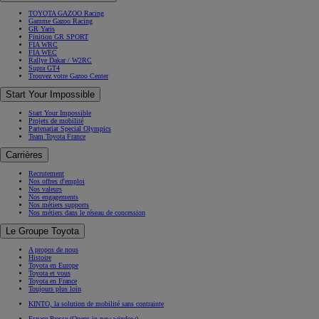
TOYOTA GAZOO Racing
Gamme Gazoo Racing
GR Yaris
Finition GR SPORT
FIA WRC
FIA WEC
Rallye Dakar / W2RC
Supra GT4
Trouvez votre Gazoo Center
Start Your Impossible
Start Your Impossible
Projets de mobilité
Partenariat Special Olympics
Team Toyota France
Carrières
Recrutement
Nos offres d'emploi
Nos valeurs
Nos engagements
Nos métiers supports
Nos métiers dans le réseau de concession
Le Groupe Toyota
A propos de nous
Histoire
Toyota en Europe
Toyota et vous
Toyota en France
Toujours plus loin
KINTO, la solution de mobilité sans contrainte
Espace Presse
(Opens in new window)