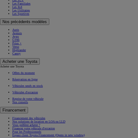
Les SUV
Les Familiales
Les 4x4
Les Utilitaires
Les Sportives
Nos précédents modèles
Auris
Avensis
Aygo
GT86
Prius +
Verso
Highlander
Camry
Acheter une Toyota
Acheter une Toyota
Offres du moment
Réservation en ligne
Véhicules neufs en stock
Véhicules d'occasion
Reprise de votre véhicule
Nos conseils
Financement
Financement des véhicules
Nos solutions de location en LOA ou LLD
Vous préférez acheter ?
Financez votre véhicule d'occasion
Pour les Professionnels
Espace client Toyota Financement
(Opens in new window)