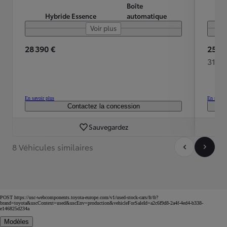
Boîte
Hybride Essence
automatique
Voir plus
28 390 €
25 88
312 
En savoir plus
En savoir
Contactez la concession
Sauvegardez
8 Véhicules similaires
POST https://usc-webcomponents.toyota-europe.com/v1/used-stock-cars/fr/fr?
brand=toyota&uscContext=used&uscEnv=production&vehicleForSaleId=a2c6f9d8-2a4f-4ed4-b338-
e146825d234a
Modèles