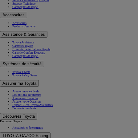
Service Connectés My Toyota
Support Technique
Campagnes de rappel
Accessoires
Accessoires
Produits d'entretien
Assistance & Garanties
Toyota Assistance
Garanties Toyota
Bilan de Santé Batterie Toyota
Garantie Confort Extracare
Campagnes de rappel
Systèmes de sécurité
Toyota T-Mate
Toyota Safety Sense
Assurer ma Toyota
Assurer mon véhicule
Les options sur-mesure
Assurance Connectée
Assurer votre Occasion
Espace Client Toyota Assurances
Demander un devis
Découvrez Toyota
Découvrez Toyota
Actualités et évènements
TOYOTA GAZOO Racing