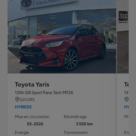
Toyota Yaris
Toyo
130h GR Sport Pano Tech MY26
130h 
GISORS
L'H
HYBRIDE
HYBR
Mise en circulation
Kilométrage
Mise e
05-2026
3 500 km
Energie
Transmission
Energ