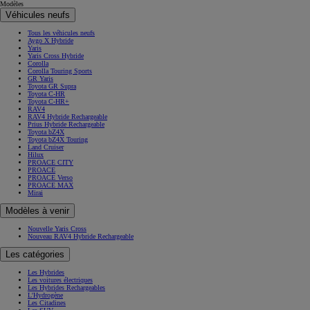
Modèles
Véhicules neufs
Tous les véhicules neufs
Aygo X Hybride
Yaris
Yaris Cross Hybride
Corolla
Corolla Touring Sports
GR Yaris
Toyota GR Supra
Toyota C-HR
Toyota C-HR+
RAV4
RAV4 Hybride Rechargeable
Prius Hybride Rechargeable
Toyota bZ4X
Toyota bZ4X Touring
Land Cruiser
Hilux
PROACE CITY
PROACE
PROACE Verso
PROACE MAX
Mirai
Modèles à venir
Nouvelle Yaris Cross
Nouveau RAV4 Hybride Rechargeable
Les catégories
Les Hybrides
Les voitures électriques
Les Hybrides Rechargeables
L'Hydrogène
Les Citadines