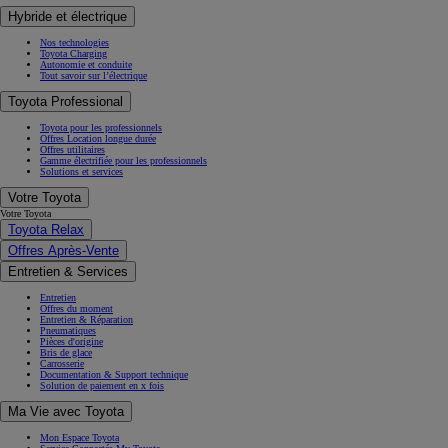
Hybride et électrique
Nos technologies
Toyota Charging
Autonomie et conduite
Tout savoir sur l’électrique
Toyota Professional
Toyota pour les professionnels
Offres Location longue durée
Offres utilitaires
Gamme électrifiée pour les professionnels
Solutions et services
Votre Toyota
Votre Toyota
Toyota Relax
Offres Après-Vente
Entretien & Services
Entretien
Offres du moment
Entretien & Réparation
Pneumatiques
Pièces d'origine
Bris de glace
Carrosserie
Documentation & Support technique
Solution de paiement en x fois
Ma Vie avec Toyota
Mon Espace Toyota