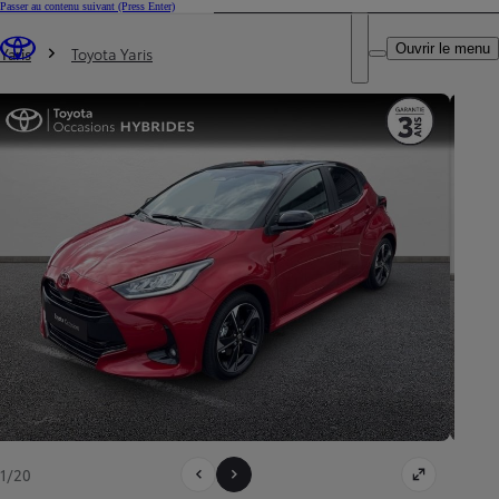
Passer au contenu suivant
(Press Enter)
DEALER NAME
Vous êtes ici
:
Ouvrir le menu
Trouvez un partenaire Toyota
Yaris
Toyota Yaris
1/20