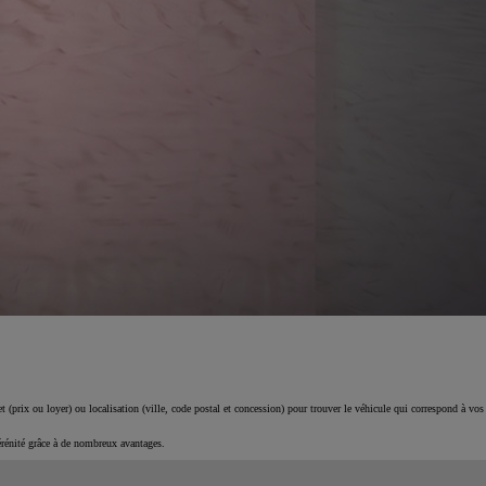
 (prix ou loyer) ou localisation (ville, code postal et concession) pour trouver le véhicule qui correspond à vos
érénité grâce à de nombreux avantages.