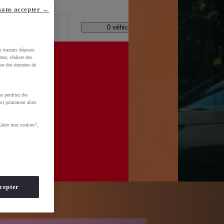
lle ?
sans accepter →
Code Postal / Concession
0 véhicules disponibles
u traceurs déposés
eur, réaliser des
iser des données de
s perdriez des
x) pourraient alors
Gérer mes cookies",
cepter