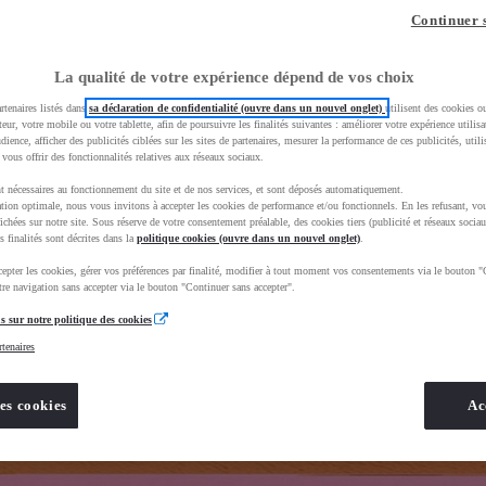
z-vous ?
Quel est votre budget ?
Dans quelle vi
Continuer 
Prix / Loyer
Ville / 
La qualité de votre expérience dépend de vos choix
rtenaires listés dans
sa déclaration de confidentialité (ouvre dans un nouvel onglet)
utilisent des cookies o
teur, votre mobile ou votre tablette, afin de poursuivre les finalités suivantes : améliorer votre expérience utilisat
udience, afficher des publicités ciblées sur les sites de partenaires, mesurer la performance de ces publicités, util
 vous offrir des fonctionnalités relatives aux réseaux sociaux.
t nécessaires au fonctionnement du site et de nos services, et sont déposés automatiquement.
uscEnv=production&useGlobalStore=true
tion optimale, nous vous invitons à accepter les cookies de performance et/ou fonctionnels. En les refusant, vou
ichées sur notre site. Sous réserve de votre consentement préalable, des cookies tiers (publicité et réseaux sociau
s finalités sont décrites dans la
politique cookies (ouvre dans un nouvel onglet)
.
epter les cookies, gérer vos préférences par finalité, modifier à tout moment vos consentements via le bouton "
re navigation sans accepter via le bouton "Continuer sans accepter".
s sur notre politique des cookies
rtenaires
es cookies
Ac