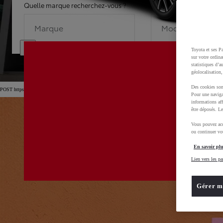
Quelle marque recherchez-vous ?
Quel modèle recherche
Marque
Modèle
Toyota et ses Pa
sur votre ordina
statistiques d’a
géolocalisation,
Des cookies son
POST https://usc-webcomponents.toyota-europe.com/v1/car-filter-header/fr/fr?carFilter=used&brand=toyota&
Pour une naviga
informations aff
être déposés. Le
Vous pouvez acc
ou continuer vot
En savoir plu
Lien vers les pa
Gérer m