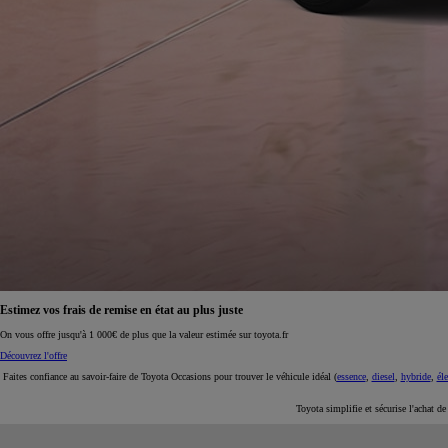
À partir de 19 700 €
Nouvelle Yaris Cross
HYBRIDE
Disponible prochainement
Estimez vos frais de remise en état au plus juste
On vous offre jusqu'à 1 000€ de plus que la valeur estimée sur toyota.fr
Découvrez l'offre
Faites confiance au savoir-faire de Toyota Occasions pour trouver le véhicule idéal (
essence
,
diesel
,
hybride
,
éle
Toyota simplifie et sécurise l'achat d