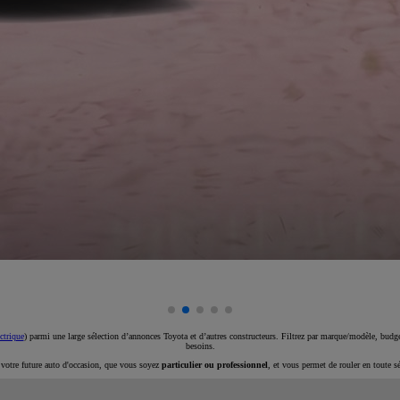
ctrique
) parmi une large sélection d’annonces Toyota et d’autres constructeurs. Filtrez par marque/modèle, budget
besoins.
e votre future auto d'occasion, que vous soyez
particulier ou professionnel
, et vous permet de rouler en toute s