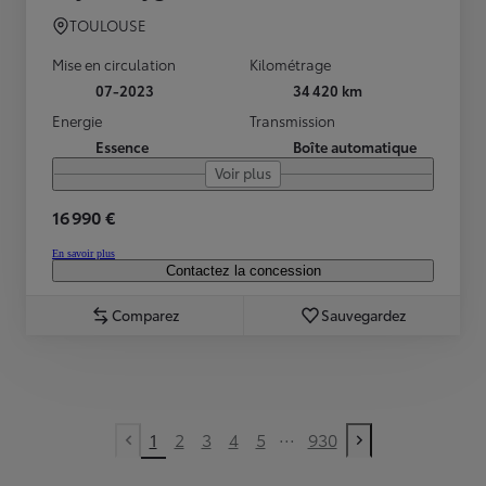
TOULOUSE
Mise en circulation
Kilométrage
07-2023
34 420 km
Energie
Transmission
Essence
Boîte automatique
Voir plus
16 990 €
En savoir plus
Contactez la concession
Comparez
Sauvegardez
...
1
2
3
4
5
930
Previous page
Next page