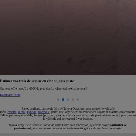
Réservez en ligne votre occasion pour 1€ seulement
Réservez en ligne
Faites confiance au savoir-faire de Toyota Occasions pour trouver le véhicule
idéal (
essence
,
diesel
,
hybride
,
électrique
) parmi une large sélection d’annonces Toyota et d’autres constructeurs.
Filtrez par marque/modèle, budget (prix ou loyer) ou localisation (ville, code postal et concession) pour trouver
le véhicule qui correspond à vos besoins.
Toyota simplifie et sécurise l'achat de votre future auto d'occasion, que vous soyez
particulier ou
professionnel
, et vous permet de rouler en toute sérénité grâce à de nombreux avantages.