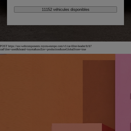
11152 véhicules disponibles
POST https://usc-webcomponents.toyota-europe.com/v1/car-filter-header/fr/fr?
carFilter=used&brand=toyota&uscEnv=production&useGlobalStore=true