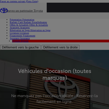
Passer au contenu suivant
(Press Enter)
...
Trouvez un partenaire Toyota
Voiture d'occasion
Présentation
Présentation
Rachats Cash
Rachats ExtraOrdinaires
Offres & Actualités
Offres & Actualités
Avantages
Avantages
Réservation en ligne
Réservation en ligne
Livraison
Livraison
Financement
Financement
Assurance
Assurance
Hybride
Hybride
Défilement vers la gauche
Défilement vers la droite
Véhicules d'occasion (toutes
marques)
Ne manquez pas l'occasion idéale : Réservez-la
facilement en ligne.