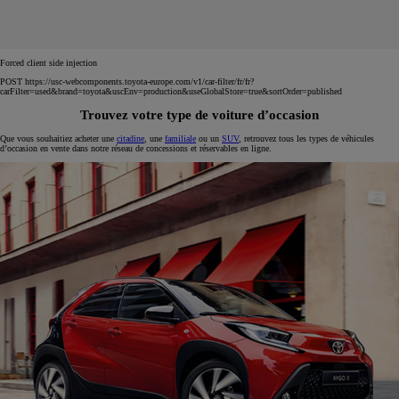
Forced client side injection
POST https://usc-webcomponents.toyota-europe.com/v1/car-filter/fr/fr?
carFilter=used&brand=toyota&uscEnv=production&useGlobalStore=true&sortOrder=published
Trouvez votre type de voiture d’occasion
Que vous souhaitiez acheter une
citadine
, une
familiale
ou un
SUV
, retrouvez tous les types de véhicules
d’occasion en vente dans notre réseau de concessions et réservables en ligne.