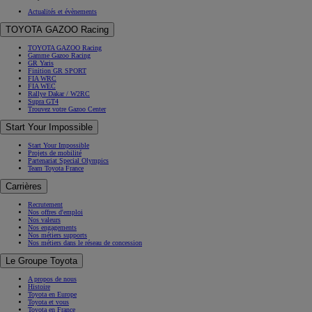
Actualités et évènements
TOYOTA GAZOO Racing
TOYOTA GAZOO Racing
Gamme Gazoo Racing
GR Yaris
Finition GR SPORT
FIA WRC
FIA WEC
Rallye Dakar / W2RC
Supra GT4
Trouvez votre Gazoo Center
Start Your Impossible
Start Your Impossible
Projets de mobilité
Partenariat Special Olympics
Team Toyota France
Carrières
Recrutement
Nos offres d'emploi
Nos valeurs
Nos engagements
Nos métiers supports
Nos métiers dans le réseau de concession
Le Groupe Toyota
A propos de nous
Histoire
Toyota en Europe
Toyota et vous
Toyota en France