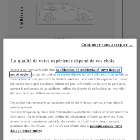
mm
1 500
Hauteur
Longueur
3 940
mm
Continuer sans accepter →
La qualité de votre expérience dépend de vos choix
Toyota et ses Partenaires listés dans
sa déclaration de confidentialité (ouvre dans un
nouvel onglet)
utilisent des cookies ou traceurs déposés sur votre ordinateur, votre mobile ou
votre tablette, afin de poursuivre les finalités suivantes : améliorer votre expérience utilisateur,
Largeur
1 745
mm
réaliser des statistiques d’audience, afficher des publicités ciblées sur les sites de partenaires,
mesurer la performance de ces publicités, utiliser des données de géolocalisation, vous offrir
des fonctionnalités relatives aux réseaux sociaux.
Des cookies sont nécessaires au fonctionnement du site et de nos services, et sont déposés
automatiquement.
Pour une navigation optimale, nous vous invitons à accepter les cookies de performance et/ou
Consommation mixte
fonctionnels. En les refusant, vous perdriez des informations affichées sur notre site. Sous
réserve de votre consentement préalable, des cookies tiers (publicité et réseaux sociaux)
Consommation mixte
4
L/100 km
pourraient alors être déposés. Les finalités sont décrites dans la
politique cookies (ouvre
Émissions CO2
91
g/km
dans un nouvel onglet)
.
Vous pouvez accepter les cookies, gérer vos préférences par finalité, modifier à tout moment