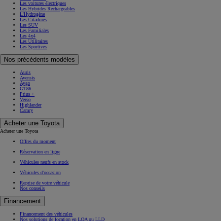
Les voitures électriques
Les Hybrides Rechargeables
L'Hydrogène
Les Citadines
Les SUV
Les Familiales
Les 4x4
Les Utilitaires
Les Sportives
Nos précédents modèles
Auris
Avensis
Aygo
GT86
Prius +
Verso
Highlander
Camry
Acheter une Toyota
Acheter une Toyota
Offres du moment
Réservation en ligne
Véhicules neufs en stock
Véhicules d'occasion
Reprise de votre véhicule
Nos conseils
Financement
Financement des véhicules
Nos solutions de location en LOA ou LLD