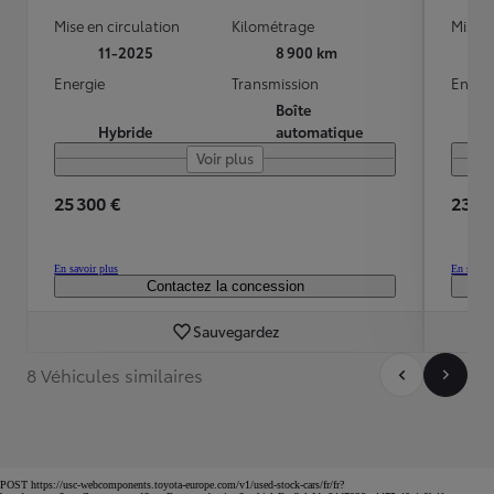
Mise en circulation
Kilométrage
Mise e
11-2025
8 900 km
Energie
Transmission
Energ
Boîte
Hybride
automatique
Voir plus
25 300 €
23 40
En savoir plus
En savoir
Contactez la concession
Sauvegardez
8 Véhicules similaires
POST https://usc-webcomponents.toyota-europe.com/v1/used-stock-cars/fr/fr?