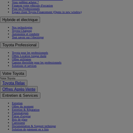
Vous préférez acheter ?
Financez votre véhicule d'occasion
Pour les Professionnels
Espace client Toyota Financement
(Opens in new window)
Hybride et électrique
Nos technologies
Toyota Charging
Autonomie et conduite
Tout savoir sur l’électrique
Toyota Professional
Toyota pour les professionnels
Offres Location longue durée
Offres utilitaires
Gamme électrifiée pour les professionnels
Solutions et services
Votre Toyota
Votre Toyota
Toyota Relax
Offres Après-Vente
Entretien & Services
Entretien
Offres du moment
Entretien & Réparation
Pneumatiques
Pièces d'origine
Bris de glace
Carrosserie
Documentation & Support technique
Solution de paiement en x fois