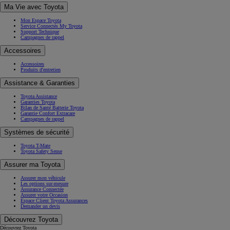
Ma Vie avec Toyota
Mon Espace Toyota
Service Connectés My Toyota
Support Technique
Campagnes de rappel
Accessoires
Accessoires
Produits d'entretien
Assistance & Garanties
Toyota Assistance
Garanties Toyota
Bilan de Santé Batterie Toyota
Garantie Confort Extracare
Campagnes de rappel
Systèmes de sécurité
Toyota T-Mate
Toyota Safety Sense
Assurer ma Toyota
Assurer mon véhicule
Les options sur-mesure
Assurance Connectée
Assurer votre Occasion
Espace Client Toyota Assurances
Demander un devis
Découvrez Toyota
Découvrez Toyota