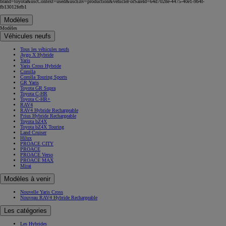
brand=toyota&uscContext=used&uscEnv=production&vehicleForSaleId=64d7028e-4475-40e1-9b4f-
fb13012fefb1
Modèles
Modèles
Véhicules neufs
Tous les véhicules neufs
Aygo X Hybride
Yaris
Yaris Cross Hybride
Corolla
Corolla Touring Sports
GR Yaris
Toyota GR Supra
Toyota C-HR
Toyota C-HR+
RAV4
RAV4 Hybride Rechargeable
Prius Hybride Rechargeable
Toyota bZ4X
Toyota bZ4X Touring
Land Cruiser
Hilux
PROACE CITY
PROACE
PROACE Verso
PROACE MAX
Mirai
Modèles à venir
Nouvelle Yaris Cross
Nouveau RAV4 Hybride Rechargeable
Les catégories
Les Hybrides