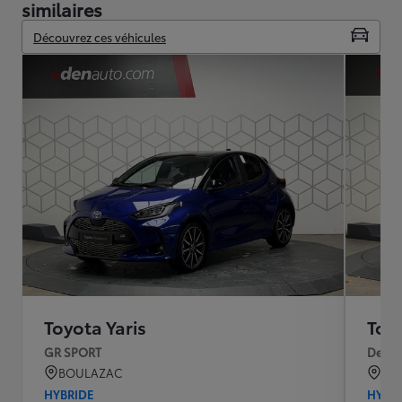
similaires
Découvrez ces véhicules
Toyota Yaris
Toyo
GR SPORT
Desig
BOULAZAC
BO
HYBRIDE
HYBR