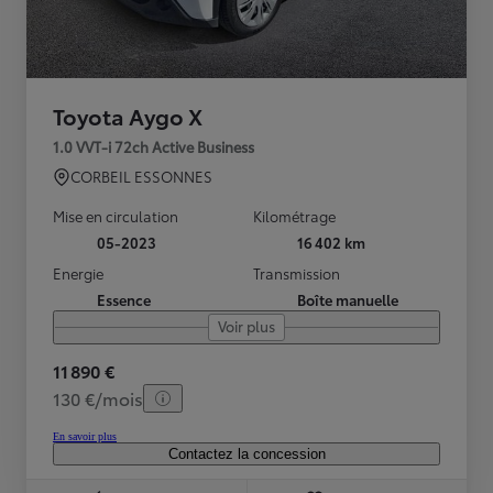
Toyota Aygo X
1.0 VVT-i 72ch Active Business
CORBEIL ESSONNES
Mise en circulation
Kilométrage
05-2023
16 402 km
Energie
Transmission
Essence
Boîte manuelle
Voir plus
11 890 €
130 €/mois
En savoir plus
Contactez la concession