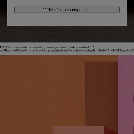
11151 véhicules disponibles
POST https://usc-webcomponents.toyota-europe.com/v1/car-filter-header/fr/fr?
carFilter=used&brand=toyota&uscEnv=production&useGlobalStore=true&gclid=CjwKCAjw4dDTBh