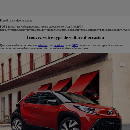
Forced client side injection
POST https://usc-webcomponents.toyota-europe.com/v1/car-filter/fr/fr?
carFilter=used&brand=toyota&uscEnv=production&useGlobalStore=true&sortOrder=published&g
Trouvez votre type de voiture d’occasion
Que vous souhaitiez acheter une
citadine
, une
familiale
ou un
SUV
, retrouvez tous les types de véhicules
d’occasion en vente dans notre réseau de concessions et réservables en ligne.