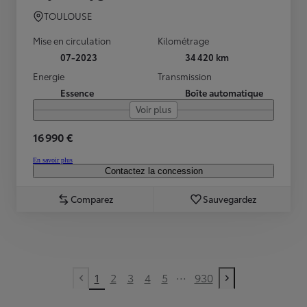
TOULOUSE
Mise en circulation
Kilométrage
07-2023
34 420 km
Energie
Transmission
Essence
Boîte automatique
Voir plus
16 990 €
En savoir plus
Contactez la concession
Comparez
Sauvegardez
...
1
2
3
4
5
930
Previous page
Next page