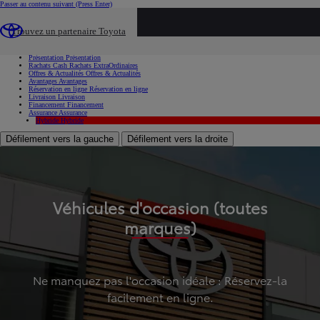
Passer au contenu suivant
(Press Enter)
...
Trouvez un partenaire Toyota
Voiture d'occasion
Présentation
Présentation
Rachats Cash
Rachats ExtraOrdinaires
Offres & Actualités
Offres & Actualités
Avantages
Avantages
Réservation en ligne
Réservation en ligne
Livraison
Livraison
Financement
Financement
Assurance
Assurance
Hybride
Hybride
Défilement vers la gauche
Défilement vers la droite
Véhicules d'occasion (toutes
marques)
Ne manquez pas l'occasion idéale : Réservez-la
facilement en ligne.