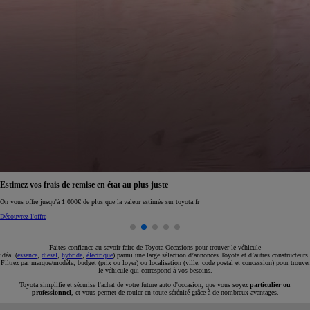
Réservez en ligne votre occasion pour 1€ seulement
Réservez en ligne
Faites confiance au savoir-faire de Toyota Occasions pour trouver le véhicule
idéal (
essence
,
diesel
,
hybride
,
électrique
) parmi une large sélection d’annonces Toyota et d’autres constructeurs.
Filtrez par marque/modèle, budget (prix ou loyer) ou localisation (ville, code postal et concession) pour trouver
le véhicule qui correspond à vos besoins.
Toyota simplifie et sécurise l'achat de votre future auto d'occasion, que vous soyez
particulier ou
professionnel
, et vous permet de rouler en toute sérénité grâce à de nombreux avantages.