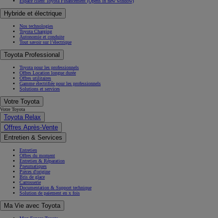
Espace client Toyota Financement
(Opens in new window)
Hybride et électrique
Nos technologies
Toyota Charging
Autonomie et conduite
Tout savoir sur l’électrique
Toyota Professional
Toyota pour les professionnels
Offres Location longue durée
Offres utilitaires
Gamme électrifiée pour les professionnels
Solutions et services
Votre Toyota
Votre Toyota
Toyota Relax
Offres Après-Vente
Entretien & Services
Entretien
Offres du moment
Entretien & Réparation
Pneumatiques
Pièces d'origine
Bris de glace
Carrosserie
Documentation & Support technique
Solution de paiement en x fois
Ma Vie avec Toyota