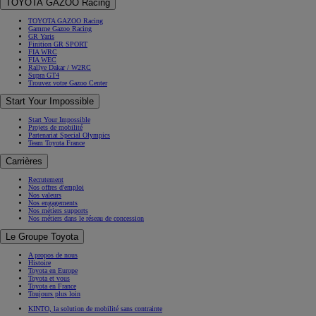
TOYOTA GAZOO Racing
TOYOTA GAZOO Racing
Gamme Gazoo Racing
GR Yaris
Finition GR SPORT
FIA WRC
FIA WEC
Rallye Dakar / W2RC
Supra GT4
Trouvez votre Gazoo Center
Start Your Impossible
Start Your Impossible
Projets de mobilité
Partenariat Special Olympics
Team Toyota France
Carrières
Recrutement
Nos offres d'emploi
Nos valeurs
Nos engagements
Nos métiers supports
Nos métiers dans le réseau de concession
Le Groupe Toyota
A propos de nous
Histoire
Toyota en Europe
Toyota et vous
Toyota en France
Toujours plus loin
KINTO, la solution de mobilité sans contrainte