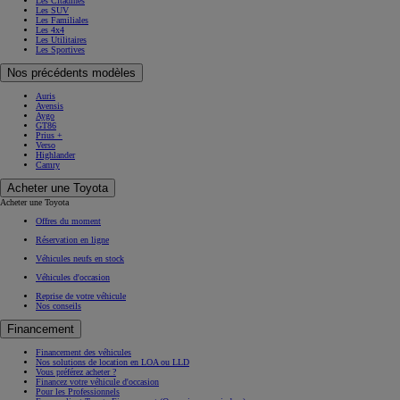
Les Citadines
Les SUV
Les Familiales
Les 4x4
Les Utilitaires
Les Sportives
Nos précédents modèles
Auris
Avensis
Aygo
GT86
Prius +
Verso
Highlander
Camry
Acheter une Toyota
Acheter une Toyota
Offres du moment
Réservation en ligne
Véhicules neufs en stock
Véhicules d'occasion
Reprise de votre véhicule
Nos conseils
Financement
Financement des véhicules
Nos solutions de location en LOA ou LLD
Vous préférez acheter ?
Financez votre véhicule d'occasion
Pour les Professionnels