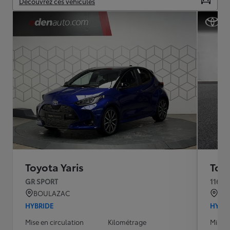
Découvrez ces véhicules
Toyota Yaris
Toyo
GR SPORT
116h 
BOULAZAC
QU
HYBRIDE
HYBR
Mise en circulation
Kilométrage
Mise e