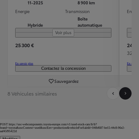
11-2025
8 900 km
Energie
Transmission
Energ
Boîte
Hybride
automatique
Voir plus
25 300 €
24 49
324 
En savoir plus
En savoir
Contactez la concession
Sauvegardez
8 Véhicules similaires
POST https://usc-webcomponents.toyota-europe.com/v1/used-stock-cars/fr/fr?
brand=toyota&uscContext=used&uscEnv=production&vehicleForSaleId=04fbf687-be15-44c8-96e2-
aaf45f95422d