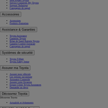
Mon Espace Toyota
Service Connectés My Toyota
Support Technique
Campagnes de rappel
Accessoires
Accessoires
Produits d'entretien
Assistance & Garanties
Toyota Assistance
Garanties Toyota
Bilan de Santé Batterie Toyota
Garantie Confort Extracare
Campagnes de rappel
Systèmes de sécurité
Toyota T-Mate
Toyota Safety Sense
Assurer ma Toyota
Assurer mon véhicule
Les options sur-mesure
Assurance Connectée
Assurer votre Occasion
Espace Client Toyota Assurances
Demander un devis
Découvrez Toyota
Découvrez Toyota
Actualités et évènements