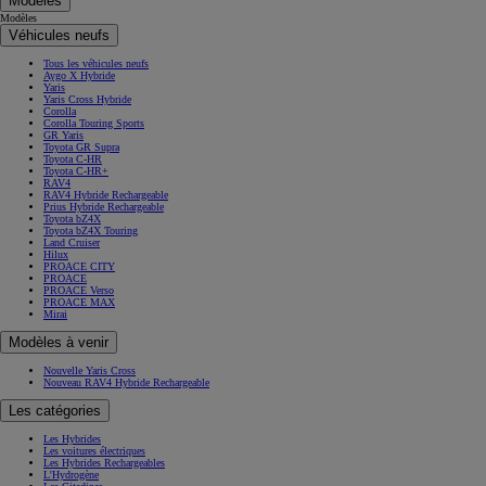
Modèles
Modèles
Véhicules neufs
Tous les véhicules neufs
Aygo X Hybride
Yaris
Yaris Cross Hybride
Corolla
Corolla Touring Sports
GR Yaris
Toyota GR Supra
Toyota C-HR
Toyota C-HR+
RAV4
RAV4 Hybride Rechargeable
Prius Hybride Rechargeable
Toyota bZ4X
Toyota bZ4X Touring
Land Cruiser
Hilux
PROACE CITY
PROACE
PROACE Verso
PROACE MAX
Mirai
Modèles à venir
Nouvelle Yaris Cross
Nouveau RAV4 Hybride Rechargeable
Les catégories
Les Hybrides
Les voitures électriques
Les Hybrides Rechargeables
L'Hydrogène