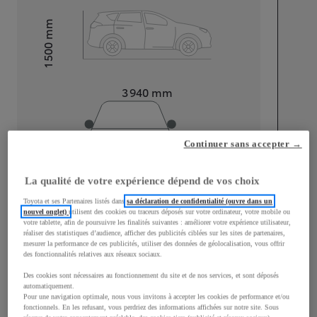
mm
1 500
Hauteur
Longueur
3 940
mm
Continuer sans accepter →
La qualité de votre expérience dépend de vos choix
Largeur
1 745
mm
Toyota et ses Partenaires listés dans
sa déclaration de confidentialité (ouvre dans un
nouvel onglet)
utilisent des cookies ou traceurs déposés sur votre ordinateur, votre mobile ou
votre tablette, afin de poursuivre les finalités suivantes : améliorer votre expérience utilisateur,
réaliser des statistiques d’audience, afficher des publicités ciblées sur les sites de partenaires,
mesurer la performance de ces publicités, utiliser des données de géolocalisation, vous offrir
des fonctionnalités relatives aux réseaux sociaux.
Consommation mixte
Des cookies sont nécessaires au fonctionnement du site et de nos services, et sont déposés
Consommation mixte
4,2
L/100 km
automatiquement.
Pour une navigation optimale, nous vous invitons à accepter les cookies de performance et/ou
Émissions CO2
96
g/km
fonctionnels. En les refusant, vous perdriez des informations affichées sur notre site. Sous