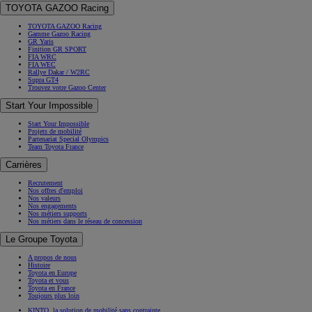
TOYOTA GAZOO Racing
TOYOTA GAZOO Racing
Gamme Gazoo Racing
GR Yaris
Finition GR SPORT
FIA WRC
FIA WEC
Rallye Dakar / W2RC
Supra GT4
Trouvez votre Gazoo Center
Start Your Impossible
Start Your Impossible
Projets de mobilité
Partenariat Special Olympics
Team Toyota France
Carrières
Recrutement
Nos offres d'emploi
Nos valeurs
Nos engagements
Nos métiers supports
Nos métiers dans le réseau de concession
Le Groupe Toyota
A propos de nous
Histoire
Toyota en Europe
Toyota et vous
Toyota en France
Toujours plus loin
KINTO, la solution de mobilité sans contrainte