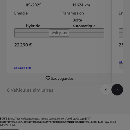
05-2025
11 624 km
Energie
Transmission
Energ
Boîte
Hybride
automatique
Voir plus
22 290 €
25 30
En savoir
En savoir plus
Sauvegardez
8 Véhicules similaires
POST https://usc-webcomponents.toyota-europe.com/v1/used-stock-cars/fr/fr?
brand=toyota&uscContext=used&uscEnv=production&vehicleForSaleId=02133bf8-f72c-4a52-b75b-
6d4c201f0ed2