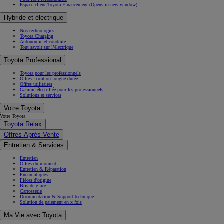
Espace client Toyota Financement
(Opens in new window)
Hybride et électrique
Nos technologies
Toyota Charging
Autonomie et conduite
Tout savoir sur l’électrique
Toyota Professional
Toyota pour les professionnels
Offres Location longue durée
Offres utilitaires
Gamme électrifiée pour les professionnels
Solutions et services
Votre Toyota
Votre Toyota
Toyota Relax
Offres Après-Vente
Entretien & Services
Entretien
Offres du moment
Entretien & Réparation
Pneumatiques
Pièces d'origine
Bris de glace
Carrosserie
Documentation & Support technique
Solution de paiement en x fois
Ma Vie avec Toyota