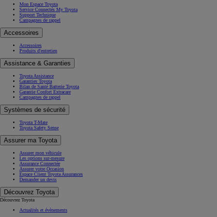
Mon Espace Toyota
Service Connectés My Toyota
Support Technique
Campagnes de rappel
Accessoires
Accessoires
Produits d'entretien
Assistance & Garanties
Toyota Assistance
Garanties Toyota
Bilan de Santé Batterie Toyota
Garantie Confort Extracare
Campagnes de rappel
Systèmes de sécurité
Toyota T-Mate
Toyota Safety Sense
Assurer ma Toyota
Assurer mon véhicule
Les options sur-mesure
Assurance Connectée
Assurer votre Occasion
Espace Client Toyota Assurances
Demander un devis
Découvrez Toyota
Découvrez Toyota
Actualités et évènements