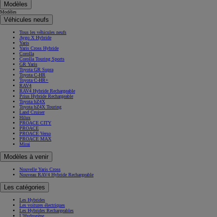
Modèles
Modèles
Véhicules neufs
Tous les véhicules neufs
Aygo X Hybride
Yaris
Yaris Cross Hybride
Corolla
Corolla Touring Sports
GR Yaris
Toyota GR Supra
Toyota C-HR
Toyota C-HR+
RAV4
RAV4 Hybride Rechargeable
Prius Hybride Rechargeable
Toyota bZ4X
Toyota bZ4X Touring
Land Cruiser
Hilux
PROACE CITY
PROACE
PROACE Verso
PROACE MAX
Mirai
Modèles à venir
Nouvelle Yaris Cross
Nouveau RAV4 Hybride Rechargeable
Les catégories
Les Hybrides
Les voitures électriques
Les Hybrides Rechargeables
L'Hydrogène