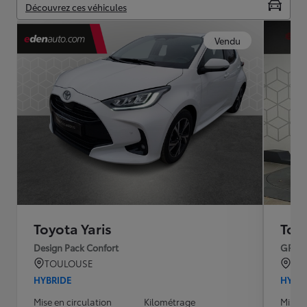
Découvrez ces véhicules
Vendu
Toyota Yaris
Toyo
Design Pack Confort
GR S
TOULOUSE
BO
HYBRIDE
HYBR
Mise en circulation
Kilométrage
Mise e