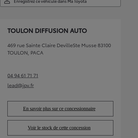
Enregistrez ce véhicule dans Ma Toyota
TOULON DIFFUSION AUTO
469 rue Sainte Claire DevilleSte Musse 83100
TOULON, PACA
04 94 61 71 71
(Opens in new tab)
lead@jpv.fr
(Opens in new tab)
En savoir plus sur ce concessionnaire
(Opens in new tab)
Voir le stock de cette concession
(Opens in new tab)