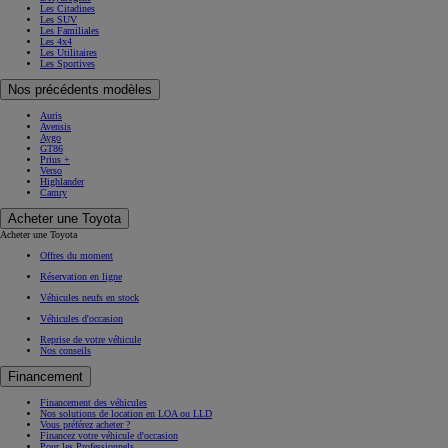
Les Citadines
Les SUV
Les Familiales
Les 4x4
Les Utilitaires
Les Sportives
Nos précédents modèles
Auris
Avensis
Aygo
GT86
Prius +
Verso
Highlander
Camry
Acheter une Toyota
Acheter une Toyota
Offres du moment
Réservation en ligne
Véhicules neufs en stock
Véhicules d'occasion
Reprise de votre véhicule
Nos conseils
Financement
Financement des véhicules
Nos solutions de location en LOA ou LLD
Vous préférez acheter ?
Financez votre véhicule d'occasion
Pour les Professionnels