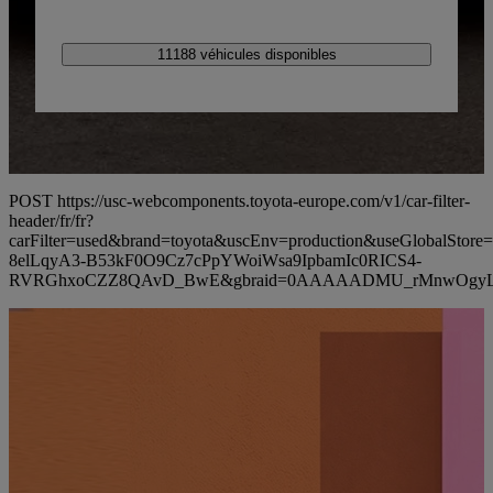
11188 véhicules disponibles
POST https://usc-webcomponents.toyota-europe.com/v1/car-filter-
header/fr/fr?
carFilter=used&brand=toyota&uscEnv=production&useGlobalS
8elLqyA3-B53kF0O9Cz7cPpYWoiWsa9IpbamIc0RICS4-
RVRGhxoCZZ8QAvD_BwE&gbraid=0AAAAADMU_rMnwOgyL