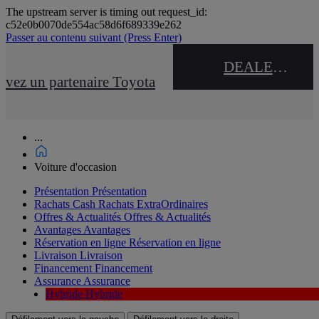
The upstream server is timing out request_id:
c52e0b0070de554ac58d6f689339e262
Passer au contenu suivant
(Press Enter)
DEALER NAME
uvez un partenaire Toyota
...
Voiture d'occasion
Présentation
Présentation
Rachats Cash
Rachats ExtraOrdinaires
Offres & Actualités
Offres & Actualités
Avantages
Avantages
Réservation en ligne
Réservation en ligne
Livraison
Livraison
Financement
Financement
Assurance
Assurance
Hybride
Hybride