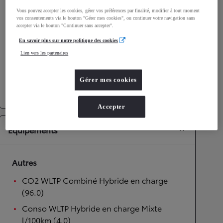
Vous pouvez accepter les cookies, gérer vos préférences par finalité, modifier à tout moment
Performances
vos consentements via le bouton "Gérer mes cookies", ou continuer votre navigation sans
accepter via le bouton "Continuer sans accepter".
Vitesse maximale
175
km/h
En savoir plus sur notre politique des cookies
Accélération 0-100km/h
9,7
secondes
Lien vers les partenaires
Transmission
Gérer mes cookies
Transmission
Boîte automatique
Accepter
Équipements
Autres
CO2 WLTP Combiné Hybride en charge
(96.0)
Conso WLTP Hybride en charge Mixte
l/100km (4.0)