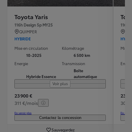
Toyota Yaris
Toyo
116h Design 5p MY25
116h 
QUIMPER
EV
HYBRIDE
HYBR
Mise en circulation
Kilométrage
Mise e
10-2025
6 500 km
Energie
Transmission
Energ
Boîte
Hybride Essence
automatique
Voir plus
23 900 €
23 88
311 €/mois
309 
En savoir plus
En savoir
Contactez la concession
Sauvegardez