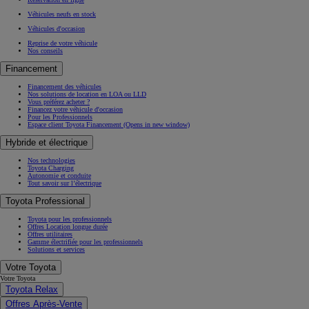
Véhicules neufs en stock
Véhicules d'occasion
Reprise de votre véhicule
Nos conseils
Financement
Financement des véhicules
Nos solutions de location en LOA ou LLD
Vous préférez acheter ?
Financez votre véhicule d'occasion
Pour les Professionnels
Espace client Toyota Financement
(Opens in new window)
Hybride et électrique
Nos technologies
Toyota Charging
Autonomie et conduite
Tout savoir sur l’électrique
Toyota Professional
Toyota pour les professionnels
Offres Location longue durée
Offres utilitaires
Gamme électrifiée pour les professionnels
Solutions et services
Votre Toyota
Votre Toyota
Toyota Relax
Offres Après-Vente