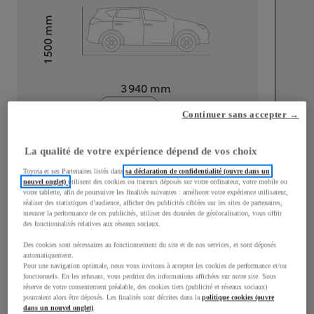
mm
1 500
Hauteur
Longueur
3 940
mm
Continuer sans accepter →
La qualité de votre expérience dépend de vos choix
Toyota et ses Partenaires listés dans
sa déclaration de confidentialité (ouvre dans un
nouvel onglet)
utilisent des cookies ou traceurs déposés sur votre ordinateur, votre mobile ou
Largeur
1 745
mm
votre tablette, afin de poursuivre les finalités suivantes : améliorer votre expérience utilisateur,
réaliser des statistiques d’audience, afficher des publicités ciblées sur les sites de partenaires,
mesurer la performance de ces publicités, utiliser des données de géolocalisation, vous offrir
des fonctionnalités relatives aux réseaux sociaux.
Des cookies sont nécessaires au fonctionnement du site et de nos services, et sont déposés
Consommation mixte
automatiquement.
Pour une navigation optimale, nous vous invitons à accepter les cookies de performance et/ou
fonctionnels. En les refusant, vous perdriez des informations affichées sur notre site. Sous
Consommation mixte
4
L/100 km
réserve de votre consentement préalable, des cookies tiers (publicité et réseaux sociaux)
Émissions CO2
96
g/km
pourraient alors être déposés. Les finalités sont décrites dans la
politique cookies (ouvre
dans un nouvel onglet)
.