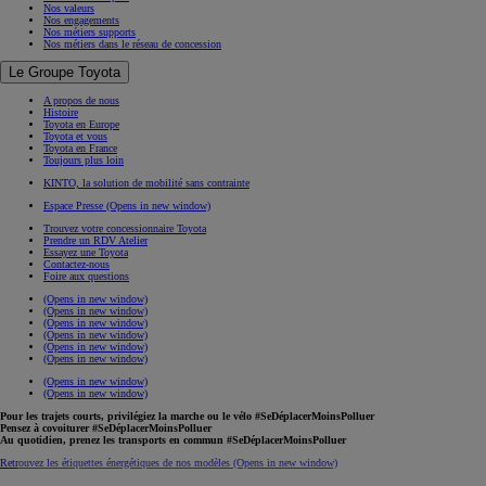
Nos valeurs
Nos engagements
Nos métiers supports
Nos métiers dans le réseau de concession
Le Groupe Toyota
A propos de nous
Histoire
Toyota en Europe
Toyota et vous
Toyota en France
Toujours plus loin
KINTO, la solution de mobilité sans contrainte
Espace Presse
(Opens in new window)
Trouvez votre concessionnaire Toyota
Prendre un RDV Atelier
Essayez une Toyota
Contactez-nous
Foire aux questions
(Opens in new window)
(Opens in new window)
(Opens in new window)
(Opens in new window)
(Opens in new window)
(Opens in new window)
(Opens in new window)
(Opens in new window)
Pour les trajets courts, privilégiez la marche ou le vélo #SeDéplacerMoinsPolluer
Pensez à covoiturer #SeDéplacerMoinsPolluer
Au quotidien, prenez les transports en commun #SeDéplacerMoinsPolluer
Retrouvez les étiquettes énergétiques de nos modèles
(Opens in new window)