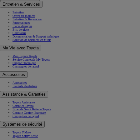
Entretien & Services
Entretien
Offres du moment
Entretien & Réparation
Pneumatiques
Pièces d'origine
Bris de glace
Carrosserie
Documentation & Support technique
Solution de paiement en x fois
Ma Vie avec Toyota
Mon Espace Toyota
Service Connectés My Toyota
Support Technique
Campagnes de rappel
Accessoires
Accessoires
Produits d'entretien
Assistance & Garanties
Toyota Assistance
Garanties Toyota
Bilan de Santé Batterie Toyota
Garantie Confort Extracare
Campagnes de rappel
Systèmes de sécurité
Toyota T-Mate
Toyota Safety Sense