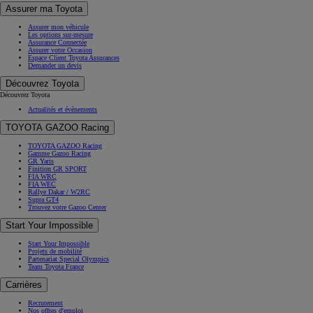
Assurer ma Toyota
Assurer mon véhicule
Les options sur-mesure
Assurance Connectée
Assurer votre Occasion
Espace Client Toyota Assurances
Demander un devis
Découvrez Toyota
Découvrez Toyota
Actualités et évènements
TOYOTA GAZOO Racing
TOYOTA GAZOO Racing
Gamme Gazoo Racing
GR Yaris
Finition GR SPORT
FIA WRC
FIA WEC
Rallye Dakar / W2RC
Supra GT4
Trouvez votre Gazoo Center
Start Your Impossible
Start Your Impossible
Projets de mobilité
Partenariat Special Olympics
Team Toyota France
Carrières
Recrutement
Nos offres d'emploi