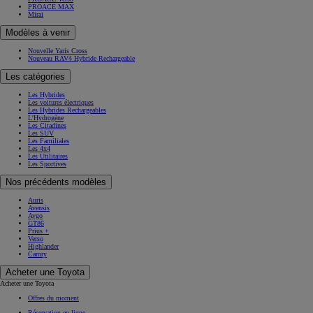
PROACE MAX
Mirai
Modèles à venir
Nouvelle Yaris Cross
Nouveau RAV4 Hybride Rechargeable
Les catégories
Les Hybrides
Les voitures électriques
Les Hybrides Rechargeables
L'Hydrogène
Les Citadines
Les SUV
Les Familiales
Les 4x4
Les Utilitaires
Les Sportives
Nos précédents modèles
Auris
Avensis
Aygo
GT86
Prius +
Verso
Highlander
Camry
Acheter une Toyota
Acheter une Toyota
Offres du moment
Réservation en ligne