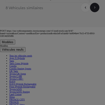
8 Véhicules similaires
POST https://usc-webcomponents.toyota-europe.com/v1/used-stock-cars/fr/fr?
brand=toyota&uscContext=used&uscEnv=production&vehicleForSaleId=be9046e4-7b15-4733-891f-
53014d505f86
Modèles
Modèles
Véhicules neufs
Tous les véhicules neufs
Aygo X Hybride
Yaris
Yaris Cross Hybride
Corolla
Corolla Touring Sports
GR Yaris
Toyota GR Supra
Toyota C-HR
Toyota C-HR+
RAV4
RAV4 Hybride Rechargeable
Prius Hybride Rechargeable
Toyota bZ4X
Toyota bZ4X Touring
Land Cruiser
Hilux
PROACE CITY
PROACE
PROACE Verso