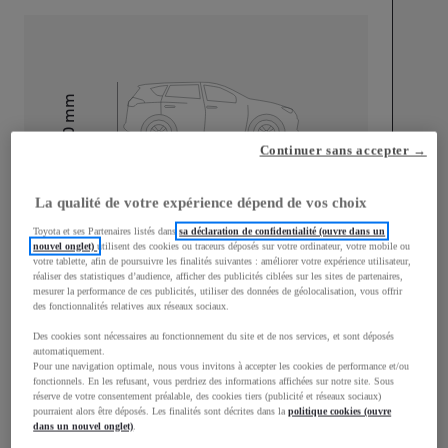
mm
1 500
Hauteur
Continuer sans accepter →
Longueur
3 940
mm
La qualité de votre expérience dépend de vos choix
Toyota et ses Partenaires listés dans
sa déclaration de confidentialité (ouvre dans un
nouvel onglet)
utilisent des cookies ou traceurs déposés sur votre ordinateur, votre mobile ou
votre tablette, afin de poursuivre les finalités suivantes : améliorer votre expérience utilisateur,
réaliser des statistiques d’audience, afficher des publicités ciblées sur les sites de partenaires,
mesurer la performance de ces publicités, utiliser des données de géolocalisation, vous offrir
des fonctionnalités relatives aux réseaux sociaux.
Largeur
1 745
mm
Des cookies sont nécessaires au fonctionnement du site et de nos services, et sont déposés
automatiquement.
Pour une navigation optimale, nous vous invitons à accepter les cookies de performance et/ou
fonctionnels. En les refusant, vous perdriez des informations affichées sur notre site. Sous
réserve de votre consentement préalable, des cookies tiers (publicité et réseaux sociaux)
pourraient alors être déposés. Les finalités sont décrites dans la
politique cookies (ouvre
dans un nouvel onglet)
.
Consommation mixte