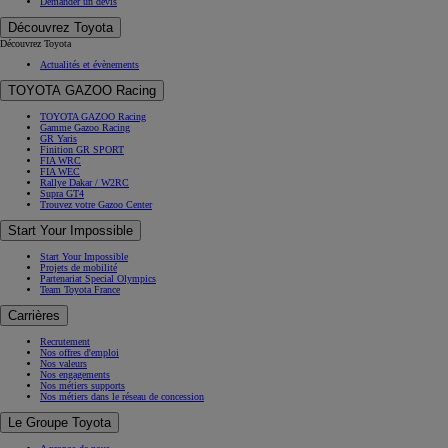
Demander un devis
Découvrez Toyota
Découvrez Toyota
Actualités et évènements
TOYOTA GAZOO Racing
TOYOTA GAZOO Racing
Gamme Gazoo Racing
GR Yaris
Finition GR SPORT
FIA WRC
FIA WEC
Rallye Dakar / W2RC
Supra GT4
Trouvez votre Gazoo Center
Start Your Impossible
Start Your Impossible
Projets de mobilité
Partenariat Special Olympics
Team Toyota France
Carrières
Recrutement
Nos offres d'emploi
Nos valeurs
Nos engagements
Nos métiers supports
Nos métiers dans le réseau de concession
Le Groupe Toyota