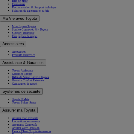
Bris de glace
Carrosserie
Documentation & Support technique
Solution de paiement en x fois
Ma Vie avec Toyota
Mon Espace Toyota
Service Connectés My Toyota
Support Technique
Campagnes de rappel
Accessoires
Accessoires
Produits d'entretien
Assistance & Garanties
Toyota Assistance
Garanties Toyota
Bilan de Santé Batterie Toyota
Garantie Confort Extracare
Campagnes de rappel
Systèmes de sécurité
Toyota T-Mate
Toyota Safety Sense
Assurer ma Toyota
Assurer mon véhicule
Les options sur-mesure
Assurance Connectée
Assurer votre Occasion
Espace Client Toyota Assurances