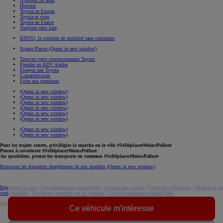
A propos de nous
Histoire
Toyota en Europe
Toyota et vous
Toyota en France
Toujours plus loin
KINTO, la solution de mobilité sans contrainte
Espace Presse
(Opens in new window)
Trouvez votre concessionnaire Toyota
Prendre un RDV Atelier
Essayez une Toyota
Contactez-nous
Foire aux questions
(Opens in new window)
(Opens in new window)
(Opens in new window)
(Opens in new window)
(Opens in new window)
(Opens in new window)
(Opens in new window)
(Opens in new window)
Pour les trajets courts, privilégiez la marche ou le vélo #SeDéplacerMoinsPolluer
Pensez à covoiturer #SeDéplacerMoinsPolluer
Au quotidien, prenez les transports en commun #SeDéplacerMoinsPolluer
Retrouvez les étiquettes énergétiques de nos modèles
(Opens in new window)
Réglement du site
|
Vos informations personnelles
|
Gestion des cookies
|
Centre de préférences
|
Déclaration de
confidentialité
|
Règlement européen sur les données
|
Code de conduite
download (pdf(
Toyota. Tous droits réservés. © 2026
Ce véhicule m'intéresse
Informations légales
Accessibilité : non conforme