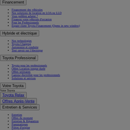
Financement
Financement des véhicules
Nos solutions de location en LOA ou LLD
Vous préférez acheter ?
Financez votre véhicule d'occasion
Pour les Professionnels
Espace client Toyota Financement
(Opens in new window)
Hybride et électrique
Nos technologies
Toyota Charging
Autonomie et conduite
Tout savoir sur l’électrique
Toyota Professional
Toyota pour les professionnels
Offres Location longue durée
Offres utilitaires
Gamme électrifiée pour les professionnels
Solutions et services
Votre Toyota
Votre Toyota
Toyota Relax
Offres Après-Vente
Entretien & Services
Entretien
Offres du moment
Entretien & Réparation
Pneumatiques
Pièces d'origine