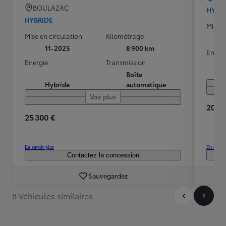
BOULAZAC
HYBR
HYBRIDE
Mise e
Mise en circulation
Kilométrage
11-2025
8 900 km
Energ
Energie
Transmission
Boîte
Hybride
automatique
Voir plus
20 90
25 300 €
En savoir plus
En savoir
Contactez la concession
Sauvegardez
8 Véhicules similaires