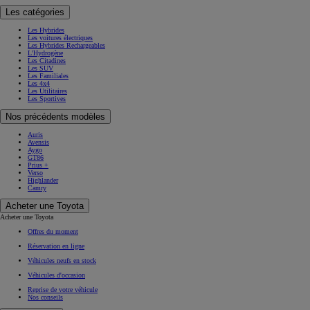
Les catégories
Les Hybrides
Les voitures électriques
Les Hybrides Rechargeables
L'Hydrogène
Les Citadines
Les SUV
Les Familiales
Les 4x4
Les Utilitaires
Les Sportives
Nos précédents modèles
Auris
Avensis
Aygo
GT86
Prius +
Verso
Highlander
Camry
Acheter une Toyota
Acheter une Toyota
Offres du moment
Réservation en ligne
Véhicules neufs en stock
Véhicules d'occasion
Reprise de votre véhicule
Nos conseils