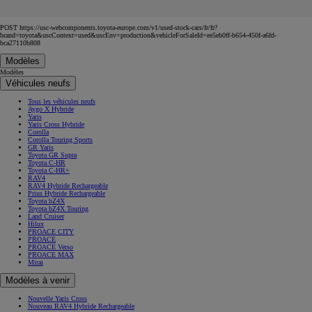
POST https://usc-webcomponents.toyota-europe.com/v1/used-stock-cars/fr/fr?
brand=toyota&uscContext=used&uscEnv=production&vehicleForSaleId=ee5eb0ff-b654-450f-a6fd-
bca27110b808
Modèles
Modèles
Véhicules neufs
Tous les véhicules neufs
Aygo X Hybride
Yaris
Yaris Cross Hybride
Corolla
Corolla Touring Sports
GR Yaris
Toyota GR Supra
Toyota C-HR
Toyota C-HR+
RAV4
RAV4 Hybride Rechargeable
Prius Hybride Rechargeable
Toyota bZ4X
Toyota bZ4X Touring
Land Cruiser
Hilux
PROACE CITY
PROACE
PROACE Verso
PROACE MAX
Mirai
Modèles à venir
Nouvelle Yaris Cross
Nouveau RAV4 Hybride Rechargeable