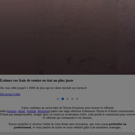
Réservez en ligne votre occasion pour 1€ seulement
Réservez en ligne
Faites confiance au savoir-faire de Toyota Occasions pour trouver le véhicule
idéal (
essence
,
diesel
,
hybride
,
électrique
) parmi une large sélection d’annonces Toyota et d’autres constructeurs.
Filtrez par marque/modèle, budget (prix ou loyer) ou localisation (ville, code postal et concession) pour trouver
le véhicule qui correspond à vos besoins.
Toyota simplifie et sécurise l'achat de votre future auto d'occasion, que vous soyez
particulier ou
professionnel
, et vous permet de rouler en toute sérénité grâce à de nombreux avantages.