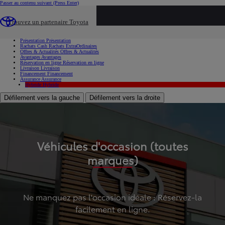
Passer au contenu suivant
(Press Enter)
...
Trouvez un partenaire Toyota
Voiture d'occasion
Présentation
Présentation
Rachats Cash
Rachats ExtraOrdinaires
Offres & Actualités
Offres & Actualités
Avantages
Avantages
Réservation en ligne
Réservation en ligne
Livraison
Livraison
Financement
Financement
Assurance
Assurance
Hybride
Hybride
Défilement vers la gauche
Défilement vers la droite
Véhicules d'occasion (toutes
marques)
Ne manquez pas l'occasion idéale : Réservez-la
facilement en ligne.