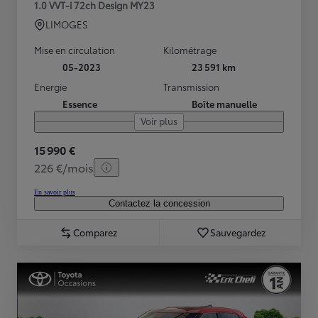
1.0 VVT-i 72ch Design MY23
LIMOGES
Mise en circulation
Kilométrage
05-2023
23 591 km
Energie
Transmission
Essence
Boîte manuelle
Voir plus
15 990 €
226 €/mois
En savoir plus
Contactez la concession
Comparez
Sauvegardez