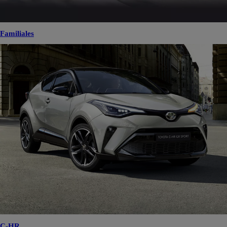
Familiales
C-HR