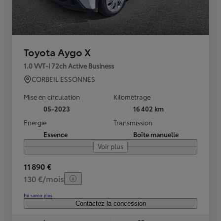
Toyota Aygo X
1.0 VVT-i 72ch Active Business
CORBEIL ESSONNES
Mise en circulation
Kilométrage
05-2023
16 402 km
Energie
Transmission
Essence
Boîte manuelle
Voir plus
11 890 €
130 €/mois
En savoir plus
Contactez la concession