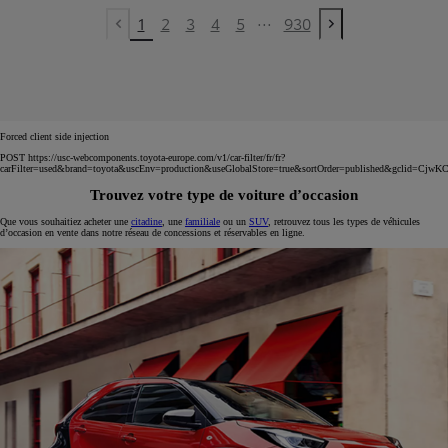
...
1
2
3
4
5
930
Previous page
Next page
Forced client side injection
POST https://usc-webcomponents.toyota-europe.com/v1/car-filter/fr/fr?
carFilter=used&brand=toyota&uscEnv=production&useGlobalStore=true&sortOrder=published&
Trouvez votre type de voiture d’occasion
Que vous souhaitiez acheter une
citadine
, une
familiale
ou un
SUV
, retrouvez tous les types de véhicules
d’occasion en vente dans notre réseau de concessions et réservables en ligne.