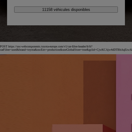
11158 véhicules disponibles
POST https://usc-webcomponents.toyota-europe.com/v1/car-filter-header/fr/fr?
carFilter=used&brand=toyota&uscEnv=production&useGlobalStore=true&gclid=CjwKCAjw4dDT