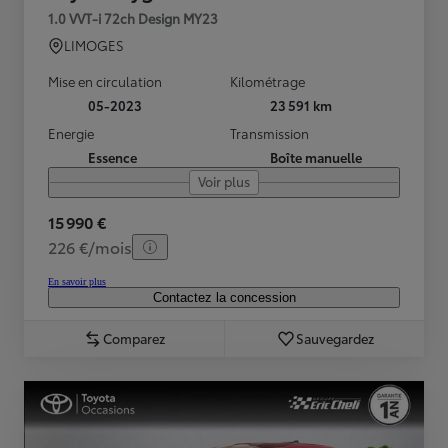
1.0 VVT-i 72ch Design MY23
LIMOGES
Mise en circulation
Kilométrage
05-2023
23 591 km
Energie
Transmission
Essence
Boîte manuelle
Voir plus
15 990 €
226 €/mois
En savoir plus
Contactez la concession
Comparez
Sauvegardez