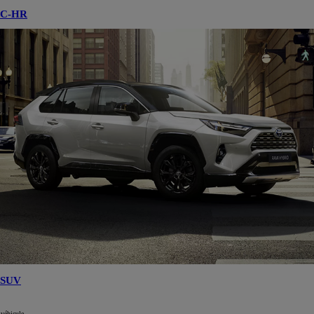
C-HR
SUV