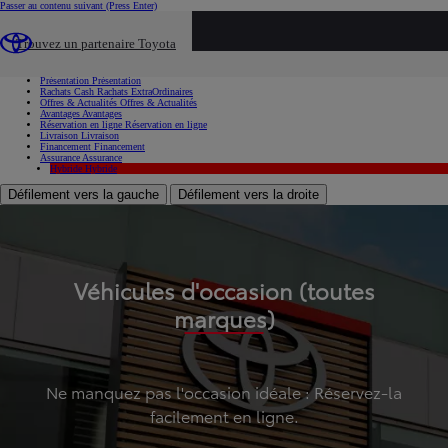
Passer au contenu suivant
(Press Enter)
...
Trouvez un partenaire Toyota
Voiture d'occasion
Présentation
Présentation
Rachats Cash
Rachats ExtraOrdinaires
Offres & Actualités
Offres & Actualités
Avantages
Avantages
Réservation en ligne
Réservation en ligne
Livraison
Livraison
Financement
Financement
Assurance
Assurance
Hybride
Hybride
Défilement vers la gauche
Défilement vers la droite
Véhicules d'occasion (toutes
marques)
Ne manquez pas l'occasion idéale : Réservez-la
facilement en ligne.