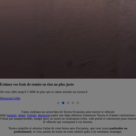
Réservez en ligne votre occasion pour 1€ seulement
Réservez en ligne
Faites confiance au savoir-faire de Toyota Occasions pour trouver le véhicule
idéal (
essence
,
diesel
,
hybride
,
électrique
) parmi une large sélection d’annonces Toyota et d’autres constructeurs.
Filtrez par marque/modèle, budget (prix ou loyer) ou localisation (ville, code postal et concession) pour trouver
le véhicule qui correspond à vos besoins.
Toyota simplifie et sécurise l'achat de votre future auto d'occasion, que vous soyez
particulier ou
professionnel
, et vous permet de rouler en toute sérénité grâce à de nombreux avantages.