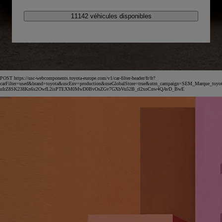
11142 véhicules disponibles
POST https://usc-webcomponents.toyota-europe.com/v1/car-filter-header/fr/fr?
carFilter=used&brand=toyota&uscEnv=production&useGlobalStore=true&utm_campaign=SEM_Marqu
uIrZ8SK238Kn6x2OwfL2isPTEXM0MwD0BvOsZGv7GXbVu52B_rl2xoCnw4QAvD_BwE