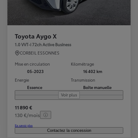
Toyota Aygo X
1.0 VVT-i 72ch Active Business
CORBEIL ESSONNES
Mise en circulation
Kilométrage
05-2023
16 402 km
Energie
Transmission
Essence
Boîte manuelle
Voir plus
11 890 €
130 €/mois
En savoir plus
Contactez la concession