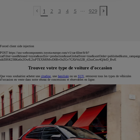
...
1
2
3
4
5
929
Previous page
Next page
Forced client side injection
POST https://usc-webcomponents.toyota-europe.com/v1/car-filter/fr/fr?
carFilter=used&brand=toyota&uscEnv=production&useGlobalStore=true&sortOrder=published&utm
uIrZ8SK238Kn6x2OwfL2isPTEXM0MwD0BvOsZGv7GXbVu52B_rl2xoCnw4QAvD_BwE
Trouvez votre type de voiture d’occasion
Que vous souhaitiez acheter une
citadine
, une
familiale
ou un
SUV
, retrouvez tous les types de véhicules
d’occasion en vente dans notre réseau de concessions et réservables en ligne.