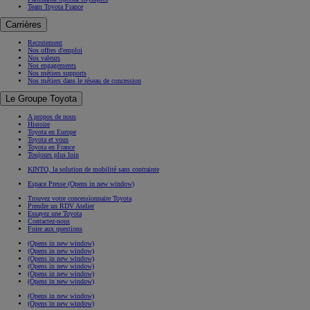
Team Toyota France
Carrières
Recrutement
Nos offres d'emploi
Nos valeurs
Nos engagements
Nos métiers supports
Nos métiers dans le réseau de concession
Le Groupe Toyota
A propos de nous
Histoire
Toyota en Europe
Toyota et vous
Toyota en France
Toujours plus loin
KINTO, la solution de mobilité sans contrainte
Espace Presse
(Opens in new window)
Trouvez votre concessionnaire Toyota
Prendre un RDV Atelier
Essayez une Toyota
Contactez-nous
Foire aux questions
(Opens in new window)
(Opens in new window)
(Opens in new window)
(Opens in new window)
(Opens in new window)
(Opens in new window)
(Opens in new window)
(Opens in new window)