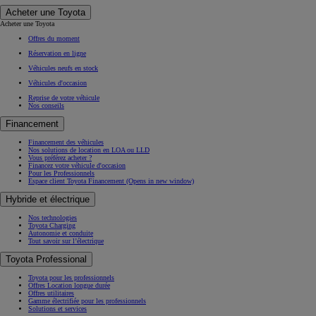
Acheter une Toyota
Acheter une Toyota
Offres du moment
Réservation en ligne
Véhicules neufs en stock
Véhicules d'occasion
Reprise de votre véhicule
Nos conseils
Financement
Financement des véhicules
Nos solutions de location en LOA ou LLD
Vous préférez acheter ?
Financez votre véhicule d'occasion
Pour les Professionnels
Espace client Toyota Financement
(Opens in new window)
Hybride et électrique
Nos technologies
Toyota Charging
Autonomie et conduite
Tout savoir sur l’électrique
Toyota Professional
Toyota pour les professionnels
Offres Location longue durée
Offres utilitaires
Gamme électrifiée pour les professionnels
Solutions et services