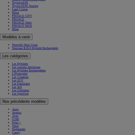
Toyota bZ4X
Toyota bZ4X Touring
Land Cruiser
Hilux
PROACE CITY
PROACE
PROACE Verso
PROACE MAX
Mirai
Modèles à venir
Nouvelle Yaris Cross
Nouveau RAV4 Hybride Rechargeable
Les catégories
Les Hybrides
Les voitures électriques
Les Hybrides Rechargeables
L'Hydrogène
Les Citadines
Les SUV
Les Familiales
Les 4x4
Les Utilitaires
Les Sportives
Nos précédents modèles
Auris
Avensis
Aygo
GT86
Prius +
Verso
Highlander
Camry