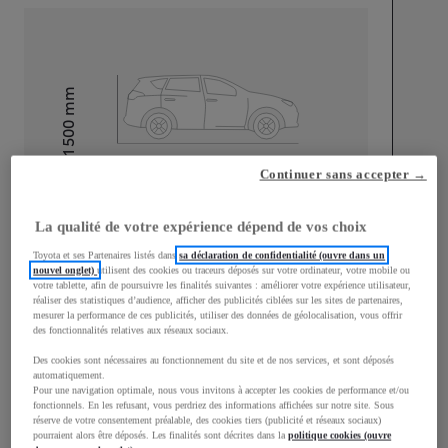
mm
1 500
Hauteur
Continuer sans accepter →
Longueur
3 940
mm
La qualité de votre expérience dépend de vos choix
Toyota et ses Partenaires listés dans
sa déclaration de confidentialité (ouvre dans un
nouvel onglet)
utilisent des cookies ou traceurs déposés sur votre ordinateur, votre mobile ou
votre tablette, afin de poursuivre les finalités suivantes : améliorer votre expérience utilisateur,
réaliser des statistiques d’audience, afficher des publicités ciblées sur les sites de partenaires,
mesurer la performance de ces publicités, utiliser des données de géolocalisation, vous offrir
Largeur
1 745
mm
des fonctionnalités relatives aux réseaux sociaux.
Des cookies sont nécessaires au fonctionnement du site et de nos services, et sont déposés
automatiquement.
Pour une navigation optimale, nous vous invitons à accepter les cookies de performance et/ou
fonctionnels. En les refusant, vous perdriez des informations affichées sur notre site. Sous
réserve de votre consentement préalable, des cookies tiers (publicité et réseaux sociaux)
Consommation mixte
pourraient alors être déposés. Les finalités sont décrites dans la
politique cookies (ouvre