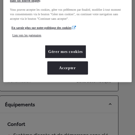
dans un nouvel onglet)
.
Consommation mixte
4,1
L/100 km
Vous pouvez accepter les cookies, gérer vos préférences par finalité, modifier à tout moment
Émissions CO2
87
g/km
vos consentements via le bouton "Gérer mes cookies", ou continuer votre navigation sans
accepter via le bouton "Continuer sans accepter".
Performances
En savoir plus sur notre politique des cookies
Lien vers les partenaires
Vitesse maximale
175
km/h
Accélération 0-100km/h
9,7
secondes
Gérer mes cookies
Transmission
Accepter
Roues motrices
Roues motrices avant
Transmission
Boîte automatique
Équipements
Confort
Système d'accès et de démarrage sans clé