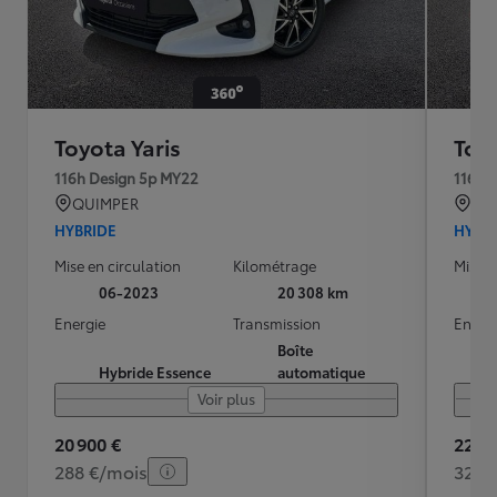
Toyota Yaris
Toyo
116h Design 5p MY22
116h 
QUIMPER
QU
HYBRIDE
HYBR
Mise en circulation
Kilométrage
Mise e
06-2023
20 308 km
Energie
Transmission
Energ
Boîte
Hybride Essence
automatique
Voir plus
20 900 €
22 49
288 €/mois
320 