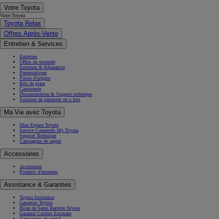
Votre Toyota
Votre Toyota
Toyota Relax
Offres Après-Vente
Entretien & Services
Entretien
Offres du moment
Entretien & Réparation
Pneumatiques
Pièces d'origine
Bris de glace
Carrosserie
Documentation & Support technique
Solution de paiement en x fois
Ma Vie avec Toyota
Mon Espace Toyota
Service Connectés My Toyota
Support Technique
Campagnes de rappel
Accessoires
Accessoires
Produits d'entretien
Assistance & Garanties
Toyota Assistance
Garanties Toyota
Bilan de Santé Batterie Toyota
Garantie Confort Extracare
Campagnes de rappel