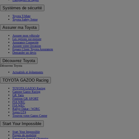
Systèmes de sécurité
Toyota T-Mate
Toyota Safety Sense
Assurer ma Toyota
Assurer mon véhicule
Les options sur-mesure
Assurance Connectée
Assurer votre Occasion
Espace Client Toyota Assurances
Demander un devis
Découvrez Toyota
Découvrez Toyota
Actualités et évènements
TOYOTA GAZOO Racing
TOYOTA GAZOO Racing
Gamme Gazoo Racing
GR Yaris
Finition GR SPORT
FIA WRC
FIA WEC
Rallye Dakar / W2RC
Supra GT4
Trouvez votre Gazoo Center
Start Your Impossible
Start Your Impossible
Projets de mobilité
Partenariat Special Olympics