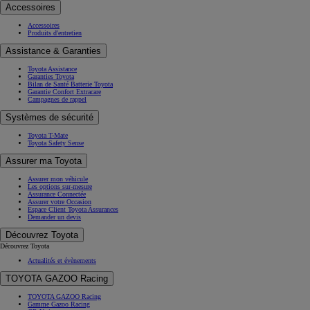
Accessoires
Accessoires
Produits d'entretien
Assistance & Garanties
Toyota Assistance
Garanties Toyota
Bilan de Santé Batterie Toyota
Garantie Confort Extracare
Campagnes de rappel
Systèmes de sécurité
Toyota T-Mate
Toyota Safety Sense
Assurer ma Toyota
Assurer mon véhicule
Les options sur-mesure
Assurance Connectée
Assurer votre Occasion
Espace Client Toyota Assurances
Demander un devis
Découvrez Toyota
Découvrez Toyota
Actualités et évènements
TOYOTA GAZOO Racing
TOYOTA GAZOO Racing
Gamme Gazoo Racing