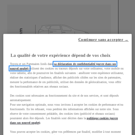
mm
Continuer sans accepter →
1 500
Hauteur
La qualité de votre expérience dépend de vos choix
Longueur
3 940
mm
Toyota et ses Partenaires listés dans
sa déclaration de confidentialité (ouvre dans un
nouvel onglet)
utilisent des cookies ou traceurs déposés sur votre ordinateur, votre mobile ou
votre tablette, afin de poursuivre les finalités suivantes : améliorer votre expérience utilisateur,
réaliser des statistiques d’audience, afficher des publicités ciblées sur les sites de partenaires,
mesurer la performance de ces publicités, utiliser des données de géolocalisation, vous offrir
des fonctionnalités relatives aux réseaux sociaux.
Des cookies sont nécessaires au fonctionnement du site et de nos services, et sont déposés
automatiquement.
Largeur
1 745
mm
Pour une navigation optimale, nous vous invitons à accepter les cookies de performance et/ou
fonctionnels. En les refusant, vous perdriez des informations affichées sur notre site. Sous
réserve de votre consentement préalable, des cookies tiers (publicité et réseaux sociaux)
pourraient alors être déposés. Les finalités sont décrites dans la
politique cookies (ouvre
dans un nouvel onglet)
.
Consommation mixte
Vous pouvez accepter les cookies, gérer vos préférences par finalité, modifier à tout moment