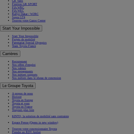
GR Yaris
Finition GR SPORT
FIA WRC
FIA WEC
Rallye Dakar / W2RC
Supra GT4
Trouvez votre Gazoo Center
Start Your Impossible
Start Your Impossible
Projets de mobilité
Partenariat Special Olympics
Team Toyota France
Carrières
Recrutement
Nos offres d'emploi
Nos valeurs
Nos engagements
Nos métiers supports
Nos métiers dans le réseau de concession
Le Groupe Toyota
A propos de nous
Histoire
Toyota en Europe
Toyota et vous
Toyota en France
Toujours plus loin
KINTO, la solution de mobilité sans contrainte
Espace Presse
(Opens in new window)
Trouvez votre concessionnaire Toyota
Prendre un RDV Atelier