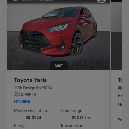
Toyota Yaris
Toyo
116h Design 5p MC24
ST 
QUIMPER
HYBR
HYBRIDE
Mise e
Mise en circulation
Kilométrage
03-2024
20 081 km
Energ
Energie
Transmission