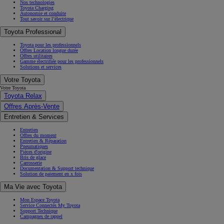
Nos technologies
Toyota Charging
Autonomie et conduite
Tout savoir sur l’électrique
Toyota Professional
Toyota pour les professionnels
Offres Location longue durée
Offres utilitaires
Gamme électrifiée pour les professionnels
Solutions et services
Votre Toyota
Votre Toyota
Toyota Relax
Offres Après-Vente
Entretien & Services
Entretien
Offres du moment
Entretien & Réparation
Pneumatiques
Pièces d'origine
Bris de glace
Carrosserie
Documentation & Support technique
Solution de paiement en x fois
Ma Vie avec Toyota
Mon Espace Toyota
Service Connectés My Toyota
Support Technique
Campagnes de rappel