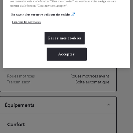
vos consentements via le bouton "Gérer mes cookies", ou continuer votre navigation sans
accepter via le bouton "Continuer sans accepter".
Consommation mixte
4,1
L/100 km
Émissions CO2
87
g/km
En savoir plus sur notre politique des cookies
Lien vers les partenaires
Performances
Gérer mes cookies
Vitesse maximale
175
km/h
Accélération 0-100km/h
9,7
secondes
Accepter
Transmission
Roues motrices
Roues motrices avant
Transmission
Boîte automatique
Équipements
Confort