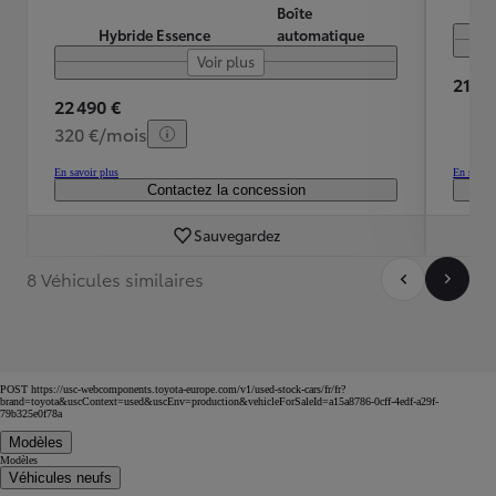
Boîte
Hybride Essence
automatique
Voir plus
21 60
22 490 €
320 €/mois
En savoir plus
En savoir
Contactez la concession
Sauvegardez
8 Véhicules similaires
POST https://usc-webcomponents.toyota-europe.com/v1/used-stock-cars/fr/fr?
brand=toyota&uscContext=used&uscEnv=production&vehicleForSaleId=a15a8786-0cff-4edf-a29f-
79b325e0f78a
Modèles
Modèles
Véhicules neufs