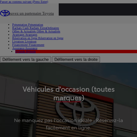
Passer au contenu suivant
(Press Enter)
...
Trouvez un partenaire Toyota
Voiture d'occasion
Présentation
Présentation
Rachats Cash
Rachats ExtraOrdinaires
Offres & Actualités
Offres & Actualités
Avantages
Avantages
Réservation en ligne
Réservation en ligne
Livraison
Livraison
Financement
Financement
Assurance
Assurance
Hybride
Hybride
Défilement vers la gauche
Défilement vers la droite
Véhicules d'occasion (toutes
marques)
Ne manquez pas l'occasion idéale : Réservez-la
facilement en ligne.