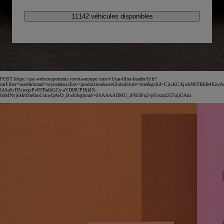
11142 véhicules disponibles
POST https://usc-webcomponents.toyota-europe.com/v1/car-filter-header/fr/fr?
carFilter=used&brand=toyota&uscEnv=production&useGlobalStore=true&gclid=CjwKCAjwhNbTBhB4EiwA
ldAaScD3sjoqxPv0TBafkGCy-aVDI8UPDjklX-
0hMNvj6Hr03teIhoCskwQAvD_BwE&gbraid=0AAAAADMU_rPROFq2-pYcxqtz257uljGAm