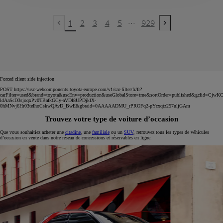
...
1
2
3
4
5
929
Previous page
Next page
Forced client side injection
POST https://usc-webcomponents.toyota-europe.com/v1/car-filter/fr/fr?
carFilter=used&brand=toyota&uscEnv=production&useGlobalStore=true&sortOrder=published&gclid=C
ldAaScD3sjoqxPv0TBafkGCy-aVDI8UPDjklX-
0hMNvj6Hr03teIhoCskwQAvD_BwE&gbraid=0AAAAADMU_rPROFq2-pYcxqtz257uljGAm
Trouvez votre type de voiture d’occasion
Que vous souhaitiez acheter une
citadine
, une
familiale
ou un
SUV
, retrouvez tous les types de véhicules
d’occasion en vente dans notre réseau de concessions et réservables en ligne.