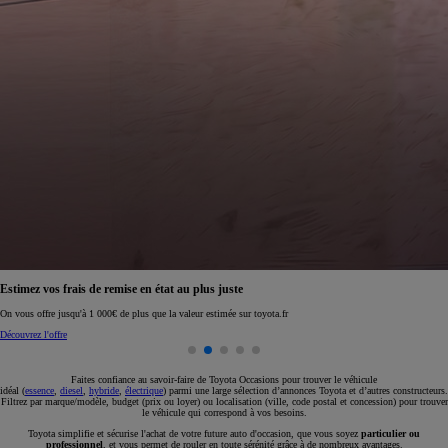
Réservez en ligne votre occasion pour 1€ seulement
Réservez en ligne
Faites confiance au savoir-faire de Toyota Occasions pour trouver le véhicule
idéal (
essence
,
diesel
,
hybride
,
électrique
) parmi une large sélection d’annonces Toyota et d’autres constructeurs.
Filtrez par marque/modèle, budget (prix ou loyer) ou localisation (ville, code postal et concession) pour trouver
le véhicule qui correspond à vos besoins.
Toyota simplifie et sécurise l'achat de votre future auto d'occasion, que vous soyez
particulier ou
professionnel
, et vous permet de rouler en toute sérénité grâce à de nombreux avantages.