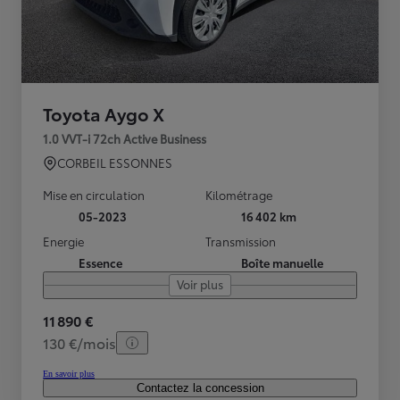
Toyota Aygo X
1.0 VVT-i 72ch Active Business
CORBEIL ESSONNES
Mise en circulation
Kilométrage
05-2023
16 402 km
Energie
Transmission
Essence
Boîte manuelle
Voir plus
11 890 €
130 €/mois
En savoir plus
Contactez la concession