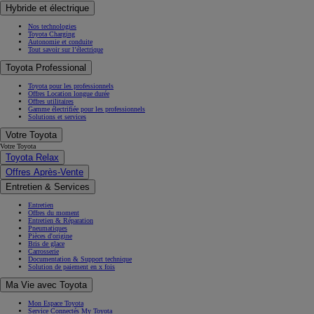
Hybride et électrique
Nos technologies
Toyota Charging
Autonomie et conduite
Tout savoir sur l’électrique
Toyota Professional
Toyota pour les professionnels
Offres Location longue durée
Offres utilitaires
Gamme électrifiée pour les professionnels
Solutions et services
Votre Toyota
Votre Toyota
Toyota Relax
Offres Après-Vente
Entretien & Services
Entretien
Offres du moment
Entretien & Réparation
Pneumatiques
Pièces d'origine
Bris de glace
Carrosserie
Documentation & Support technique
Solution de paiement en x fois
Ma Vie avec Toyota
Mon Espace Toyota
Service Connectés My Toyota