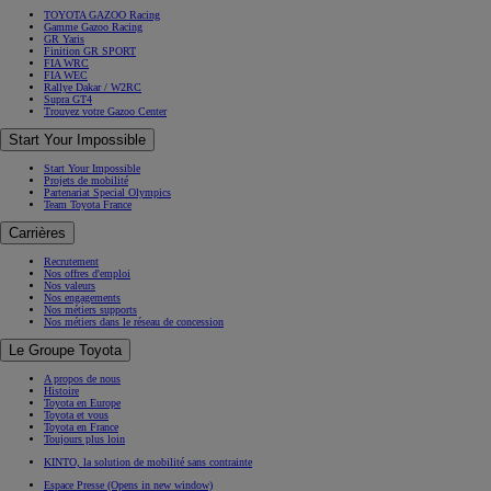
TOYOTA GAZOO Racing
Gamme Gazoo Racing
GR Yaris
Finition GR SPORT
FIA WRC
FIA WEC
Rallye Dakar / W2RC
Supra GT4
Trouvez votre Gazoo Center
Start Your Impossible
Start Your Impossible
Projets de mobilité
Partenariat Special Olympics
Team Toyota France
Carrières
Recrutement
Nos offres d'emploi
Nos valeurs
Nos engagements
Nos métiers supports
Nos métiers dans le réseau de concession
Le Groupe Toyota
A propos de nous
Histoire
Toyota en Europe
Toyota et vous
Toyota en France
Toujours plus loin
KINTO, la solution de mobilité sans contrainte
Espace Presse
(Opens in new window)