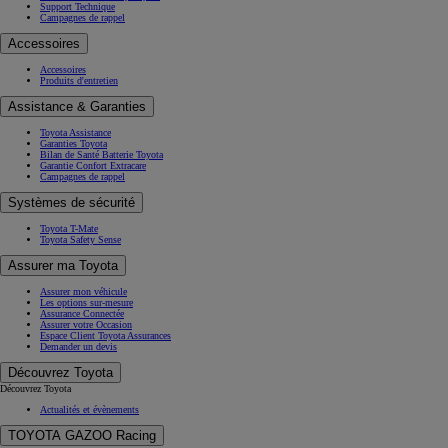
Support Technique
Campagnes de rappel
Accessoires
Accessoires
Produits d'entretien
Assistance & Garanties
Toyota Assistance
Garanties Toyota
Bilan de Santé Batterie Toyota
Garantie Confort Extracare
Campagnes de rappel
Systèmes de sécurité
Toyota T-Mate
Toyota Safety Sense
Assurer ma Toyota
Assurer mon véhicule
Les options sur-mesure
Assurance Connectée
Assurer votre Occasion
Espace Client Toyota Assurances
Demander un devis
Découvrez Toyota
Découvrez Toyota
Actualités et évènements
TOYOTA GAZOO Racing