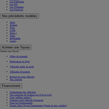
Les Familiales
Les 4x4
Les Utilitaires
Les Sportives
Nos précédents modèles
Auris
Avensis
Aygo
GT86
Prius +
Verso
Highlander
Camry
Acheter une Toyota
Acheter une Toyota
Offres du moment
Réservation en ligne
Véhicules neufs en stock
Véhicules d'occasion
Reprise de votre véhicule
Nos conseils
Financement
Financement des véhicules
Nos solutions de location en LOA ou LLD
Vous préférez acheter ?
Financez votre véhicule d'occasion
Pour les Professionnels
Espace client Toyota Financement
(Opens in new window)