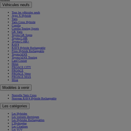
Modèles
Véhicules neufs
Tous les véhicules neufs
Aygo X Hybride
Yaris
Yaris Cross Hybride
Corolla
Corolla Touring Sports
GR Yaris
Toyota GR Supra
Toyota C-HR
Toyota C-HR+
RAV4
RAV4 Hybride Rechargeable
Prius Hybride Rechargeable
Toyota bZ4X
Toyota bZ4X Touring
Land Cruiser
Hilux
PROACE CITY
PROACE
PROACE Verso
PROACE MAX
Mirai
Modèles à venir
Nouvelle Yaris Cross
Nouveau RAV4 Hybride Rechargeable
Les catégories
Les Hybrides
Les voitures électriques
Les Hybrides Rechargeables
L'Hydrogène
Les Citadines
Les SUV