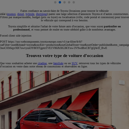
Faites confiance au savoir-faire de Toyota Occasions pour trouver le véhicule
idéal (
essence
,
diesel
,
hybride
,
électrique
) parmi une large sélection d’annonces Toyota et d’autres constructeurs.
Filtrez par marque/modèle, budget (prix ou loyer) ou localisation (ville, code postal et concession) pour trouver
le véhicule qui correspond à vos besoins.
Toyota simplifie et sécurise l'achat de votre future auto d'occasion, que vous soyez
particulier ou
professionnel
, et vous permet de rouler en toute sérénité grâce à de nombreux avantages.
Forced client side injection
POST https://usc-webcomponents.toyota-europe.com/v1/car-filter/fr/fr?
carFilter=used&brand=toyota&uscEnv=production&useGlobalStore=true&sortOrder=published&utm
3noC03t6qyrXR7owvysnOY86YFgptrr1VE1V86Jb3lG3KYxw-3V9wdBoCB7gQAvD_BwE
Trouvez votre type de voiture d’occasion
Que vous souhaitiez acheter une
citadine
, une
familiale
ou un
SUV
, retrouvez tous les types de véhicules
d’occasion en vente dans notre réseau de concessions et réservables en ligne.