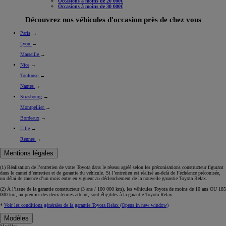
Occasions à moins de 20 000€
Occasions à moins de 30 000€
Découvrez nos véhicules d'occasion près de chez vous
Paris
→
Lyon
→
Marseille
→
Nice
→
Toulouse
→
Nantes
→
Strasbourg
→
Montpellier
→
Bordeaux
→
Lille
→
Rennes
→
Mentions légales
(1) Réalisation de l’entretien de votre Toyota dans le réseau agréé selon les préconisations constructeur figurant
dans le carnet d’entretien et de garantie du véhicule. Si l’entretien est réalisé
au-delà de l’échéance
préconisée,
un délai de carence d’un mois
entre en vigueur au déclenchement de la nouvelle garantie Toyota Relax.
(2) À l’issue de la garantie constructeur (3 ans / 100 000 km), les véhicules Toyota de moins de 10 ans
OU
185
000 km, au premier des deux termes atteint, sont éligibles à la garantie Toyota Relax.
*
Voir les conditions générales de la garantie Toyota Relax
(Opens in new window)
Modèles