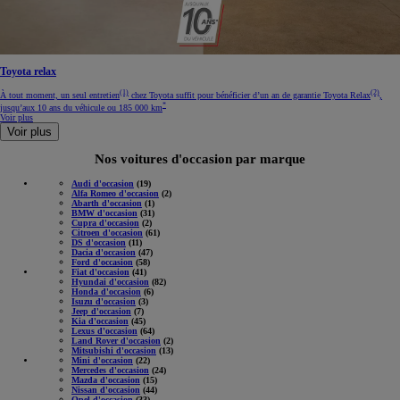
Toyota relax
(1)
(2)
À tout moment, un seul entretien
chez Toyota suffit pour bénéficier d’un an de garantie Toyota Relax
,
*
jusqu’aux 10 ans du véhicule ou 185 000 km
Voir plus
Voir plus
Nos voitures d'occasion par marque
Audi d'occasion
(19)
Alfa Romeo d'occasion
(2)
Abarth d'occasion
(1)
BMW d'occasion
(31)
Cupra d'occasion
(2)
Citroen d'occasion
(61)
DS d'occasion
(11)
Dacia d'occasion
(47)
Ford d'occasion
(58)
Fiat d'occasion
(41)
Hyundai d'occasion
(82)
Honda d'occasion
(6)
Isuzu d'occasion
(3)
Jeep d'occasion
(7)
Kia d'occasion
(45)
Lexus d'occasion
(64)
Land Rover d'occasion
(2)
Mitsubishi d'occasion
(13)
Mini d'occasion
(22)
Mercedes d'occasion
(24)
Mazda d'occasion
(15)
Nissan d'occasion
(44)
Opel d'occasion
(33)