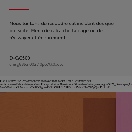
Nous tentons de résoudre cet incident dès que
possible. Merci de rafraichir la page ou de
réessayer ultérieurement.
D-GC500
cmsg88len002t10po7tk0aepv
POST https://usc-webcomponents.toyota-europe.com/v1/car-filter-header/fr/fr?
carFilter=used&brand=toyota&uscEnv=production&useGlobalStore=true&utm_campaign=SEM_Gener
3noC03t6qyrXR7owvysnOY86YFgptrr1VE1V86Jb3lG3KYxw-3V9wdBoCB7gQAvD_BwE