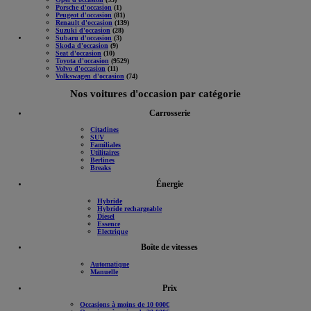
Porsche d'occasion
(1)
Peugeot d'occasion
(81)
Renault d'occasion
(139)
Suzuki d'occasion
(28)
Subaru d'occasion
(3)
Skoda d'occasion
(9)
Seat d'occasion
(10)
Toyota d'occasion
(9529)
Volvo d'occasion
(11)
Volkswagen d'occasion
(74)
Nos voitures d'occasion par catégorie
Carrosserie
Citadines
SUV
Familiales
Utilitaires
Berlines
Breaks
Énergie
Hybride
Hybride rechargeable
Diesel
Essence
Électrique
Boîte de vitesses
Automatique
Manuelle
Prix
Occasions à moins de 10 000€