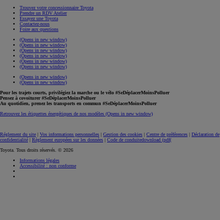
Trouvez votre concessionnaire Toyota
Prendre un RDV Atelier
Essayez une Toyota
Contactez-nous
Foire aux questions
(Opens in new window)
(Opens in new window)
(Opens in new window)
(Opens in new window)
(Opens in new window)
(Opens in new window)
(Opens in new window)
(Opens in new window)
Pour les trajets courts, privilégiez la marche ou le vélo #SeDéplacerMoinsPolluer
Pensez à covoiturer #SeDéplacerMoinsPolluer
Au quotidien, prenez les transports en commun #SeDéplacerMoinsPolluer
Retrouvez les étiquettes énergétiques de nos modèles
(Opens in new window)
Réglement du site
|
Vos informations personnelles
|
Gestion des cookies
|
Centre de préférences
|
Déclaration de
confidentialité
|
Règlement européen sur les données
|
Code de conduite
download (pdf(
Toyota. Tous droits réservés. © 2026
Informations légales
Accessibilité : non conforme