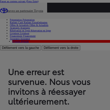
Passer au contenu suivant
(Press Enter)
...
Trouvez un partenaire Toyota
Voiture d'occasion
Présentation
Présentation
Rachats Cash
Rachats ExtraOrdinaires
Offres & Actualités
Offres & Actualités
Avantages
Avantages
Réservation en ligne
Réservation en ligne
Livraison
Livraison
Financement
Financement
Assurance
Assurance
Hybride
Hybride
Défilement vers la gauche
Défilement vers la droite
Une erreur est
survenue. Nous vous
invitons à réessayer
ultérieurement.