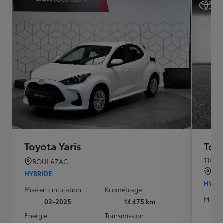
Toyota Yaris
Toyo
116h 
BOULAZAC
QU
HYBRIDE
HYBR
Mise en circulation
Kilométrage
Mise e
02-2025
14 475 km
Energie
Transmission