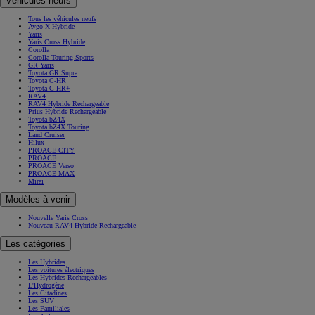
Véhicules neufs
Tous les véhicules neufs
Aygo X Hybride
Yaris
Yaris Cross Hybride
Corolla
Corolla Touring Sports
GR Yaris
Toyota GR Supra
Toyota C-HR
Toyota C-HR+
RAV4
RAV4 Hybride Rechargeable
Prius Hybride Rechargeable
Toyota bZ4X
Toyota bZ4X Touring
Land Cruiser
Hilux
PROACE CITY
PROACE
PROACE Verso
PROACE MAX
Mirai
Modèles à venir
Nouvelle Yaris Cross
Nouveau RAV4 Hybride Rechargeable
Les catégories
Les Hybrides
Les voitures électriques
Les Hybrides Rechargeables
L'Hydrogène
Les Citadines
Les SUV
Les Familiales