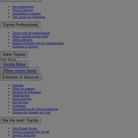
Nos technologies
Toyota Charging
Autonomie et conduite
Tout savoir sur l’électrique
Toyota Professional
Toyota pour les professionnels
Offres Location longue durée
Offres utilitaires
Gamme électrifiée pour les professionnels
Solutions et services
Votre Toyota
Votre Toyota
Toyota Relax
Offres Après-Vente
Entretien & Services
Entretien
Offres du moment
Entretien & Réparation
Pneumatiques
Pièces d'origine
Bris de glace
Carrosserie
Documentation & Support technique
Solution de paiement en x fois
Ma Vie avec Toyota
Mon Espace Toyota
Service Connectés My Toyota
Support Technique