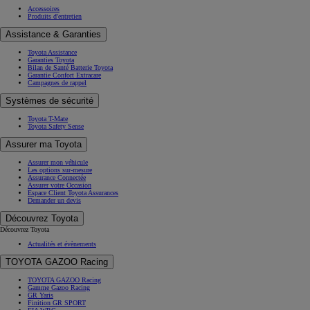
Accessoires
Produits d'entretien
Assistance & Garanties
Toyota Assistance
Garanties Toyota
Bilan de Santé Batterie Toyota
Garantie Confort Extracare
Campagnes de rappel
Systèmes de sécurité
Toyota T-Mate
Toyota Safety Sense
Assurer ma Toyota
Assurer mon véhicule
Les options sur-mesure
Assurance Connectée
Assurer votre Occasion
Espace Client Toyota Assurances
Demander un devis
Découvrez Toyota
Découvrez Toyota
Actualités et évènements
TOYOTA GAZOO Racing
TOYOTA GAZOO Racing
Gamme Gazoo Racing
GR Yaris
Finition GR SPORT