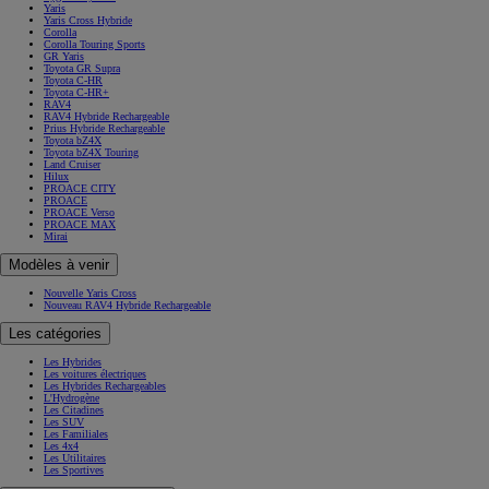
Yaris
Yaris Cross Hybride
Corolla
Corolla Touring Sports
GR Yaris
Toyota GR Supra
Toyota C-HR
Toyota C-HR+
RAV4
RAV4 Hybride Rechargeable
Prius Hybride Rechargeable
Toyota bZ4X
Toyota bZ4X Touring
Land Cruiser
Hilux
PROACE CITY
PROACE
PROACE Verso
PROACE MAX
Mirai
Modèles à venir
Nouvelle Yaris Cross
Nouveau RAV4 Hybride Rechargeable
Les catégories
Les Hybrides
Les voitures électriques
Les Hybrides Rechargeables
L'Hydrogène
Les Citadines
Les SUV
Les Familiales
Les 4x4
Les Utilitaires
Les Sportives