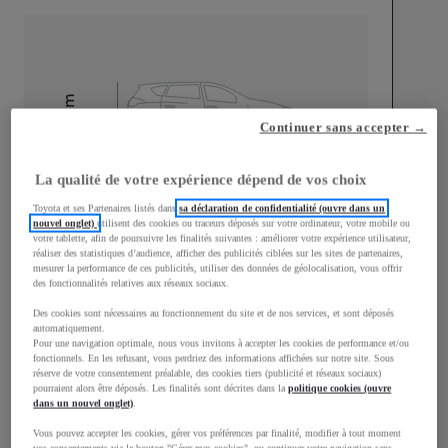
mm
Continuer sans accepter →
1 500
Hauteur
La qualité de votre expérience dépend de vos choix
Longueur
3 940
mm
Toyota et ses Partenaires listés dans
sa déclaration de confidentialité (ouvre dans un
nouvel onglet)
utilisent des cookies ou traceurs déposés sur votre ordinateur, votre mobile ou
votre tablette, afin de poursuivre les finalités suivantes : améliorer votre expérience utilisateur,
réaliser des statistiques d’audience, afficher des publicités ciblées sur les sites de partenaires,
mesurer la performance de ces publicités, utiliser des données de géolocalisation, vous offrir
des fonctionnalités relatives aux réseaux sociaux.
Des cookies sont nécessaires au fonctionnement du site et de nos services, et sont déposés
automatiquement.
Largeur
1 745
mm
Pour une navigation optimale, nous vous invitons à accepter les cookies de performance et/ou
fonctionnels. En les refusant, vous perdriez des informations affichées sur notre site. Sous
réserve de votre consentement préalable, des cookies tiers (publicité et réseaux sociaux)
pourraient alors être déposés. Les finalités sont décrites dans la
politique cookies (ouvre
dans un nouvel onglet)
.
Consommation mixte
Vous pouvez accepter les cookies, gérer vos préférences par finalité, modifier à tout moment