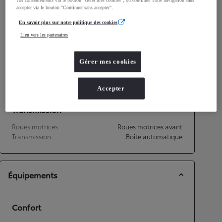
vos consentements via le bouton "Gérer mes cookies", ou continuer votre navigation sans
accepter via le bouton "Continuer sans accepter".
Consommation mixte
4,1
L/100 km
Émissions CO2
87
g/km
En savoir plus sur notre politique des cookies
Lien vers les partenaires
Performances
Gérer mes cookies
Vitesse maximale
175
km/h
Accélération 0-100km/h
9,7
secondes
Accepter
Transmission
Roues motrices
Roues motrices avant
Transmission
Boîte automatique
Équipements
Confort