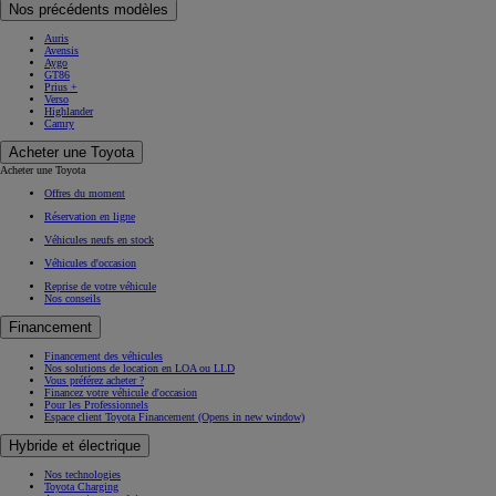
Nos précédents modèles
Auris
Avensis
Aygo
GT86
Prius +
Verso
Highlander
Camry
Acheter une Toyota
Acheter une Toyota
Offres du moment
Réservation en ligne
Véhicules neufs en stock
Véhicules d'occasion
Reprise de votre véhicule
Nos conseils
Financement
Financement des véhicules
Nos solutions de location en LOA ou LLD
Vous préférez acheter ?
Financez votre véhicule d'occasion
Pour les Professionnels
Espace client Toyota Financement
(Opens in new window)
Hybride et électrique
Nos technologies
Toyota Charging