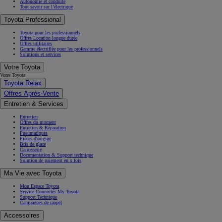
Autonomie et conduite
Tout savoir sur l’électrique
Toyota Professional
Toyota pour les professionnels
Offres Location longue durée
Offres utilitaires
Gamme électrifiée pour les professionnels
Solutions et services
Votre Toyota
Votre Toyota
Toyota Relax
Offres Après-Vente
Entretien & Services
Entretien
Offres du moment
Entretien & Réparation
Pneumatiques
Pièces d'origine
Bris de glace
Carrosserie
Documentation & Support technique
Solution de paiement en x fois
Ma Vie avec Toyota
Mon Espace Toyota
Service Connectés My Toyota
Support Technique
Campagnes de rappel
Accessoires