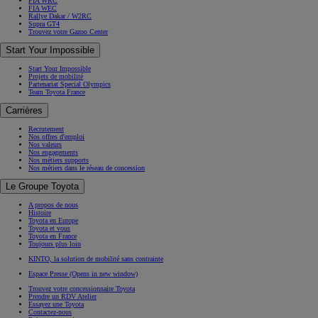
FIA WRC
FIA WEC
Rallye Dakar / W2RC
Supra GT4
Trouvez votre Gazoo Center
Start Your Impossible
Start Your Impossible
Projets de mobilité
Partenariat Special Olympics
Team Toyota France
Carrières
Recrutement
Nos offres d'emploi
Nos valeurs
Nos engagements
Nos métiers supports
Nos métiers dans le réseau de concession
Le Groupe Toyota
A propos de nous
Histoire
Toyota en Europe
Toyota et vous
Toyota en France
Toujours plus loin
KINTO, la solution de mobilité sans contrainte
Espace Presse
(Opens in new window)
Trouvez votre concessionnaire Toyota
Prendre un RDV Atelier
Essayez une Toyota
Contactez-nous