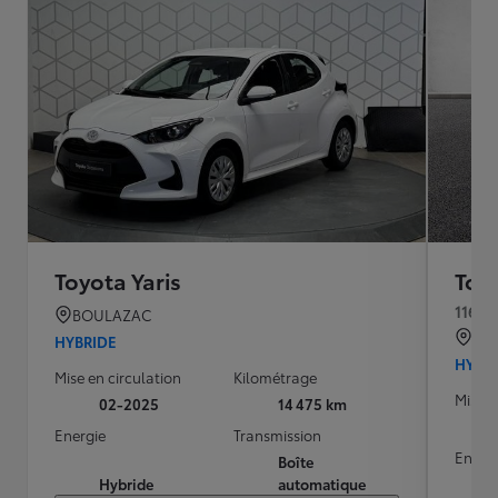
Toyota Yaris
Toyo
116h 
BOULAZAC
QU
HYBRIDE
HYBR
Mise en circulation
Kilométrage
Mise e
02-2025
14 475 km
Energie
Transmission
Energ
Boîte
Hybride
automatique