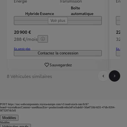
Energie
Transmission
Energ
Boîte
Hybride Essence
automatique
Voir plus
20 900 €
22 49
288 €/mois
320 
En savoir plus
En savoir
Contactez la concession
Sauvegardez
8 Véhicules similaires
POST https://usc-webcomponents.toyota-europe.com/v1/used-stock-cars/fr/fr?
brand=toyota&uscContext=used&uscEnv=production&vehicleForSaleId=50a4718d-6f31-47db-9204-
0f73207dc5d1
Modèles
Modèles
Véhicules neufs