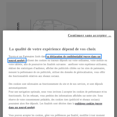
mm
1 500
Hauteur
Continuer sans accepter →
Longueur
3 940
mm
La qualité de votre expérience dépend de vos choix
Toyota et ses Partenaires listés dans
sa déclaration de confidentialité (ouvre dans un
nouvel onglet)
utilisent des cookies ou traceurs déposés sur votre ordinateur, votre mobile ou
votre tablette, afin de poursuivre les finalités suivantes : améliorer votre expérience utilisateur,
réaliser des statistiques d’audience, afficher des publicités ciblées sur les sites de partenaires,
mesurer la performance de ces publicités, utiliser des données de géolocalisation, vous offrir
des fonctionnalités relatives aux réseaux sociaux.
Des cookies sont nécessaires au fonctionnement du site et de nos services, et sont déposés
Largeur
1 745
mm
automatiquement.
Pour une navigation optimale, nous vous invitons à accepter les cookies de performance et/ou
fonctionnels. En les refusant, vous perdriez des informations affichées sur notre site. Sous
réserve de votre consentement préalable, des cookies tiers (publicité et réseaux sociaux)
pourraient alors être déposés. Les finalités sont décrites dans la
politique cookies (ouvre
dans un nouvel onglet)
.
Consommation mixte
Vous pouvez accepter les cookies, gérer vos préférences par finalité, modifier à tout moment