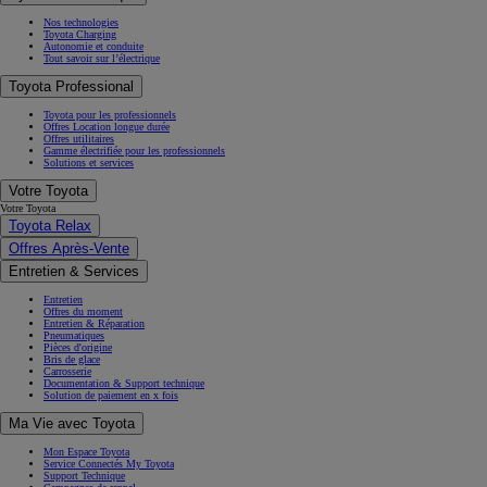
Nos technologies
Toyota Charging
Autonomie et conduite
Tout savoir sur l’électrique
Toyota Professional
Toyota pour les professionnels
Offres Location longue durée
Offres utilitaires
Gamme électrifiée pour les professionnels
Solutions et services
Votre Toyota
Votre Toyota
Toyota Relax
Offres Après-Vente
Entretien & Services
Entretien
Offres du moment
Entretien & Réparation
Pneumatiques
Pièces d'origine
Bris de glace
Carrosserie
Documentation & Support technique
Solution de paiement en x fois
Ma Vie avec Toyota
Mon Espace Toyota
Service Connectés My Toyota
Support Technique