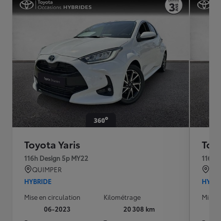
Toyota Yaris
Toyo
116h Design 5p MY22
116h 
QUIMPER
QU
HYBRIDE
HYBR
Mise en circulation
Kilométrage
Mise e
06-2023
20 308 km