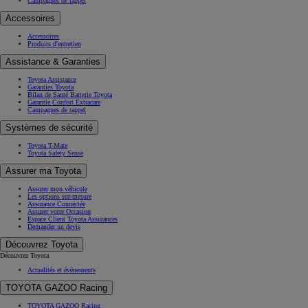
Campagnes de rappel
Accessoires
Accessoires
Produits d'entretien
Assistance & Garanties
Toyota Assistance
Garanties Toyota
Bilan de Santé Batterie Toyota
Garantie Confort Extracare
Campagnes de rappel
Systèmes de sécurité
Toyota T-Mate
Toyota Safety Sense
Assurer ma Toyota
Assurer mon véhicule
Les options sur-mesure
Assurance Connectée
Assurer votre Occasion
Espace Client Toyota Assurances
Demander un devis
Découvrez Toyota
Découvrez Toyota
Actualités et évènements
TOYOTA GAZOO Racing
TOYOTA GAZOO Racing