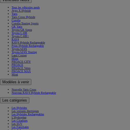
Tous les véhicules neufs
Aygo X Hybride
Yaris
Yaris Cross Hybride
Corolla
Corolla Touring Sports
GR Yaris
Toyota GR Supra
Toyota C-HR
Toyota C-HR+
RAV4
RAV4 Hybride Rechargeable
Prius Hybride Rechargeable
Toyota bZ4X
Toyota bZ4X Touring
Land Cruiser
Hilux
PROACE CITY
PROACE
PROACE Verso
PROACE MAX
Mirai
Modèles à venir
Nouvelle Yaris Cross
Nouveau RAV4 Hybride Rechargeable
Les catégories
Les Hybrides
Les voitures électriques
Les Hybrides Rechargeables
L'Hydrogène
Les Citadines
Les SUV
Les Familiales