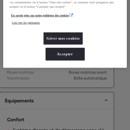
vos consentements via le bouton "Gérer mes cookies", ou continuer votre navigation sans
Consommation mixte
4,1
L/100 km
accepter via le bouton "Continuer sans accepter".
Émissions CO2
91
g/km
En savoir plus sur notre politique des cookies
Lien vers les partenaires
Performances
Vitesse maximale
175
km/h
Gérer mes cookies
Accélération 0-100km/h
9,7
secondes
Accepter
Transmission
Roues motrices
Roues motrices avant
Transmission
Boîte automatique
Équipements
Confort
Système d'accès et de démarrage sans clé