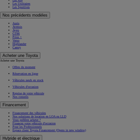
Les 4x4
Les Utilitaires
Les Sportives
Nos précédents modèles
Auris
Avensis
Aygo
GT86
Prius +
Verso
Highlander
Camry
Acheter une Toyota
Acheter une Toyota
Offres du moment
Réservation en ligne
Véhicules neufs en stock
Véhicules d'occasion
Reprise de votre véhicule
Nos conseils
Financement
Financement des véhicules
Nos solutions de location en LOA ou LLD
Vous préférez acheter ?
Financez votre véhicule d'occasion
Pour les Professionnels
Espace client Toyota Financement
(Opens in new window)
Hybride et électrique