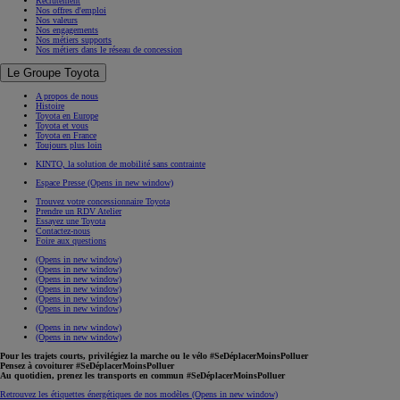
Recrutement
Nos offres d'emploi
Nos valeurs
Nos engagements
Nos métiers supports
Nos métiers dans le réseau de concession
Le Groupe Toyota
A propos de nous
Histoire
Toyota en Europe
Toyota et vous
Toyota en France
Toujours plus loin
KINTO, la solution de mobilité sans contrainte
Espace Presse
(Opens in new window)
Trouvez votre concessionnaire Toyota
Prendre un RDV Atelier
Essayez une Toyota
Contactez-nous
Foire aux questions
(Opens in new window)
(Opens in new window)
(Opens in new window)
(Opens in new window)
(Opens in new window)
(Opens in new window)
(Opens in new window)
(Opens in new window)
Pour les trajets courts, privilégiez la marche ou le vélo #SeDéplacerMoinsPolluer
Pensez à covoiturer #SeDéplacerMoinsPolluer
Au quotidien, prenez les transports en commun #SeDéplacerMoinsPolluer
Retrouvez les étiquettes énergétiques de nos modèles
(Opens in new window)