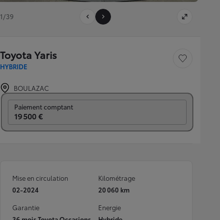
1/39
Toyota Yaris
Sauvegarder le véh
HYBRIDE
BOULAZAC
Prix mensuel
Paiement comptant
19 500 €
Mise en circulation
Kilométrage
02-2024
20 060 km
Garantie
Energie
36 mois Toyota Occasions
Hybride