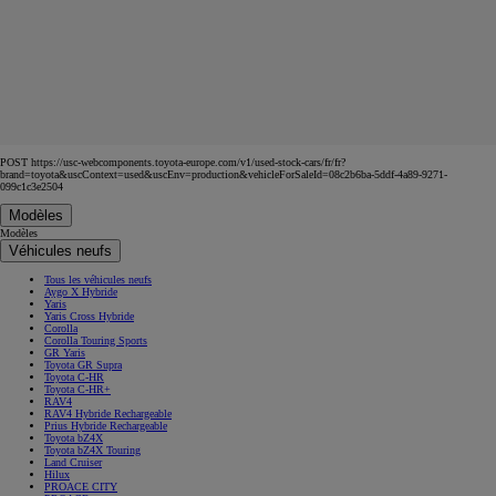
POST https://usc-webcomponents.toyota-europe.com/v1/used-stock-cars/fr/fr?
brand=toyota&uscContext=used&uscEnv=production&vehicleForSaleId=08c2b6ba-5ddf-4a89-9271-
099c1c3e2504
Modèles
Modèles
Véhicules neufs
Tous les véhicules neufs
Aygo X Hybride
Yaris
Yaris Cross Hybride
Corolla
Corolla Touring Sports
GR Yaris
Toyota GR Supra
Toyota C-HR
Toyota C-HR+
RAV4
RAV4 Hybride Rechargeable
Prius Hybride Rechargeable
Toyota bZ4X
Toyota bZ4X Touring
Land Cruiser
Hilux
PROACE CITY