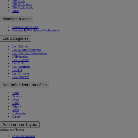
PROACE
PROACE Verso
PROACE MAX
Mirai
Modèles à venir
Nouvelle Yaris Cross
Nouveau RAV4 Hybride Rechargeable
Les catégories
Les Hybrides
Les voitures électriques
Les Hybrides Rechargeables
L'Hydrogène
Les Citadines
Les SUV
Les Familiales
Les 4x4
Les Utilitaires
Les Sportives
Nos précédents modèles
Auris
Avensis
Aygo
GT86
Prius +
Verso
Highlander
Camry
Acheter une Toyota
Acheter une Toyota
Offres du moment