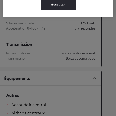
Accepter
Performances
Vitesse maximale
175
km/h
Accélération 0-100km/h
9,7
secondes
Transmission
Roues motrices
Roues motrices avant
Transmission
Boîte automatique
Équipements
Autres
Accoudoir central
Airbags centraux