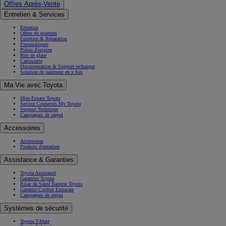
Offres Après-Vente
Entretien & Services
Entretien
Offres du moment
Entretien & Réparation
Pneumatiques
Pièces d'origine
Bris de glace
Carrosserie
Documentation & Support technique
Solution de paiement en x fois
Ma Vie avec Toyota
Mon Espace Toyota
Service Connectés My Toyota
Support Technique
Campagnes de rappel
Accessoires
Accessoires
Produits d'entretien
Assistance & Garanties
Toyota Assistance
Garanties Toyota
Bilan de Santé Batterie Toyota
Garantie Confort Extracare
Campagnes de rappel
Systèmes de sécurité
Toyota T-Mate