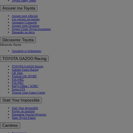
Toyota Safety Sense
Assurer ma Toyota
Assurer mon véhicule
Les options sur-mesure
Assurance Connectée
Assurer votre Occasion
Espace Client Toyota Assurances
Demander un devis
Découvrez Toyota
Découvrez Toyota
Actualités et évènements
TOYOTA GAZOO Racing
TOYOTA GAZOO Racing
Gamme Gazoo Racing
GR Yaris
Finition GR SPORT
FIA WRC
FIA WEC
Rallye Dakar / W2RC
Supra GT4
Trouvez votre Gazoo Center
Start Your Impossible
Start Your Impossible
Projets de mobilité
Partenariat Special Olympics
Team Toyota France
Carrières