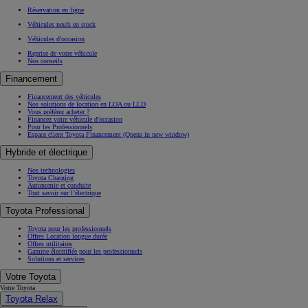
Réservation en ligne
Véhicules neufs en stock
Véhicules d'occasion
Reprise de votre véhicule
Nos conseils
Financement
Financement des véhicules
Nos solutions de location en LOA ou LLD
Vous préférez acheter ?
Financez votre véhicule d'occasion
Pour les Professionnels
Espace client Toyota Financement
(Opens in new window)
Hybride et électrique
Nos technologies
Toyota Charging
Autonomie et conduite
Tout savoir sur l’électrique
Toyota Professional
Toyota pour les professionnels
Offres Location longue durée
Offres utilitaires
Gamme électrifiée pour les professionnels
Solutions et services
Votre Toyota
Votre Toyota
Toyota Relax