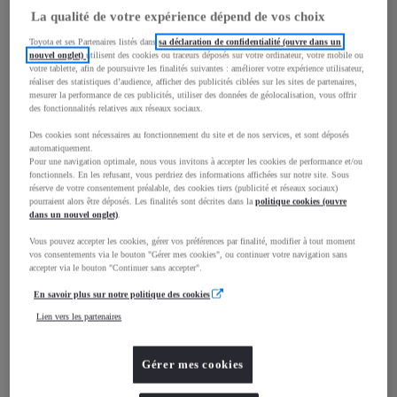
La qualité de votre expérience dépend de vos choix
Toyota et ses Partenaires listés dans
sa déclaration de confidentialité (ouvre dans un
nouvel onglet)
utilisent des cookies ou traceurs déposés sur votre ordinateur, votre mobile ou
mm
votre tablette, afin de poursuivre les finalités suivantes : améliorer votre expérience utilisateur,
réaliser des statistiques d’audience, afficher des publicités ciblées sur les sites de partenaires,
1 500
Hauteur
mesurer la performance de ces publicités, utiliser des données de géolocalisation, vous offrir
des fonctionnalités relatives aux réseaux sociaux.
Des cookies sont nécessaires au fonctionnement du site et de nos services, et sont déposés
Longueur
3 940
mm
automatiquement.
Pour une navigation optimale, nous vous invitons à accepter les cookies de performance et/ou
fonctionnels. En les refusant, vous perdriez des informations affichées sur notre site. Sous
réserve de votre consentement préalable, des cookies tiers (publicité et réseaux sociaux)
pourraient alors être déposés. Les finalités sont décrites dans la
politique cookies (ouvre
dans un nouvel onglet)
.
Vous pouvez accepter les cookies, gérer vos préférences par finalité, modifier à tout moment
vos consentements via le bouton "Gérer mes cookies", ou continuer votre navigation sans
accepter via le bouton "Continuer sans accepter".
Largeur
1 745
mm
En savoir plus sur notre politique des cookies
Lien vers les partenaires
Consommation mixte
Gérer mes cookies
Émissions CO2
87
g/km