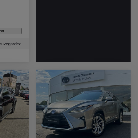
ion
auvegardez