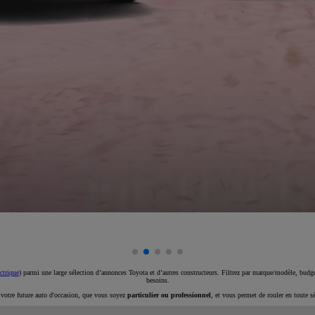
ctrique
) parmi une large sélection d’annonces Toyota et d’autres constructeurs. Filtrez par marque/modèle, budget
besoins.
e votre future auto d'occasion, que vous soyez
particulier ou professionnel
, et vous permet de rouler en toute s