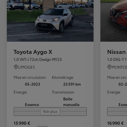
Toyota Aygo X
Nissan
1.0 VVT-i 72ch Design MY23
1.0 DIG-T 
LIMOGES
MONTCE
Mise en circulation
Kilométrage
Mise en cir
05-2023
23 591 km
02-2
Energie
Transmission
Energie
Boîte
Essence
manuelle
Esse
Voir plus
15 990 €
16 990 €