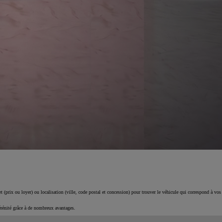
 (prix ou loyer) ou localisation (ville, code postal et concession) pour trouver le véhicule qui correspond à vos
érénité grâce à de nombreux avantages.