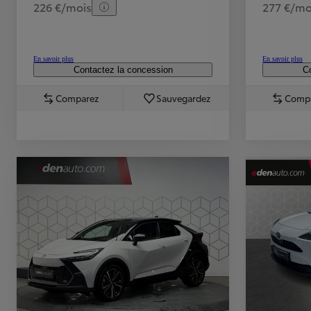
226 €/mois
277 €/mo
En savoir plus
En savoir plus
Contactez la concession
Co
Comparez
Sauvegardez
Comp
TOYOTA C-HR
HYBRIDE OU HYBRIDE RECHARGEABLE
Disponible rapidement