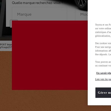
Quelle marque recherchez-vous ?
Quel modèle recherche
Marque
Modèle
Toyota et ses Pa
sur votre ordina
statistiques d’a
géolocalisation,
Des cookies son
POST https://usc-webcomponents.toyota-europe.com/v1/car-filter-header/fr/fr?carFilter=used&b
Pour une naviga
pYcxqtz257uljGAm
informations aff
être déposés. Le
Vous pouvez acc
ou continuer vot
En savoir plu
Lien vers les pa
Gérer m