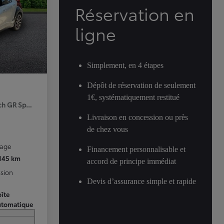
Réservation en
ligne
Simplement, en 4 étapes
Dépôt de réservation de seulement
1€, systématiquement restitué
ch GR Sport Premiere MY25
Livraison en concession ou près
de chez vous
rage
Financement personnalisable et
 145 km
accord de principe immédiat
sion
Devis d’assurance simple et rapide
îte
utomatique