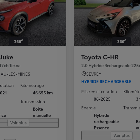
 Juke
Toyota C-HR
117ch Tekna
2.0 Hybride Rechargeable 225
AU-LES-MINES
SEVREY
HYBRIDE RECHARGEABLE
culation
Kilométrage
Mise en circulation
Kilomét
021
46 655 km
06-2025
3
Transmission
Energie
Transmis
Boîte
nce
manuelle
Hybride
rechargeable
Bo
Voir plus
Essence
a
Voir plus