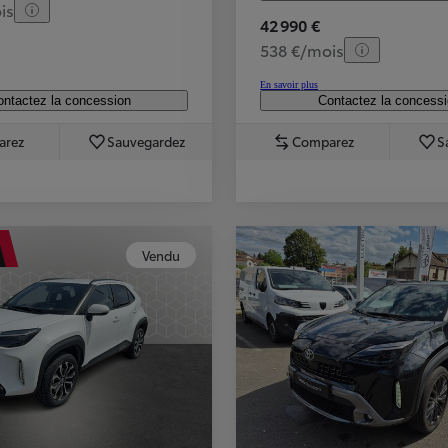
is
42 990 €
538 €/mois
En savoir plus
ntactez la concession
Contactez la concess
arez
Sauvegardez
Comparez
S
Vendu