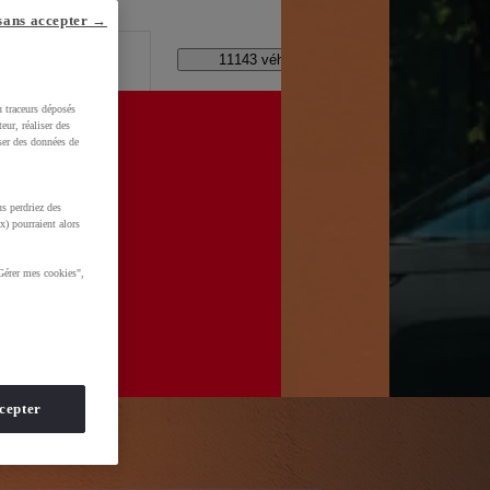
lle ?
sans accepter →
Code Postal / Concession
11143 véhicules disponibles
u traceurs déposés
eur, réaliser des
iser des données de
xPv0TBafkGCy-aVDI8UPDjklX-0hMNvj6Hr03teIhoCskwQAvD_BwE&gbraid=0AAAAADMU_rPROFq2-
s perdriez des
x) pourraient alors
Gérer mes cookies",
cepter