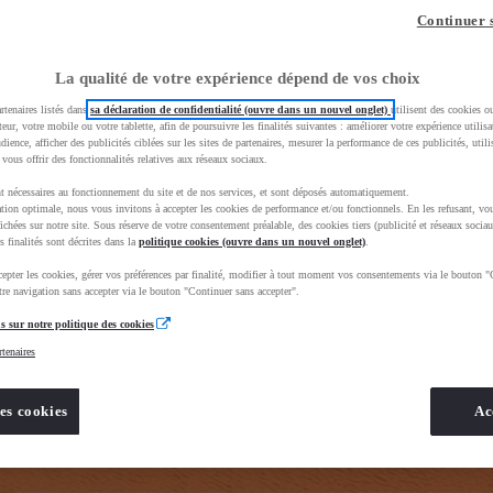
z-vous ?
Quel est votre budget ?
Dans quelle vi
Continuer 
Prix / Loyer
Ville / 
La qualité de votre expérience dépend de vos choix
rtenaires listés dans
sa déclaration de confidentialité (ouvre dans un nouvel onglet)
utilisent des cookies o
teur, votre mobile ou votre tablette, afin de poursuivre les finalités suivantes : améliorer votre expérience utilisat
udience, afficher des publicités ciblées sur les sites de partenaires, mesurer la performance de ces publicités, util
 vous offrir des fonctionnalités relatives aux réseaux sociaux.
t nécessaires au fonctionnement du site et de nos services, et sont déposés automatiquement.
rand=toyota&uscEnv=production&useGlobalStore=true&gclid=CjwKCAjwhNbTBhB4EiwAsFSg-ldAaScD3sjoq
tion optimale, nous vous invitons à accepter les cookies de performance et/ou fonctionnels. En les refusant, vou
ichées sur notre site. Sous réserve de votre consentement préalable, des cookies tiers (publicité et réseaux sociau
s finalités sont décrites dans la
politique cookies (ouvre dans un nouvel onglet)
.
epter les cookies, gérer vos préférences par finalité, modifier à tout moment vos consentements via le bouton "
re navigation sans accepter via le bouton "Continuer sans accepter".
s sur notre politique des cookies
rtenaires
es cookies
Ac