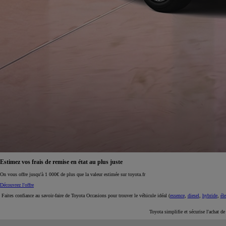
À partir de 19 700 €
Nouvelle Yaris Cross
HYBRIDE
Disponible prochainement
Estimez vos frais de remise en état au plus juste
On vous offre jusqu'à 1 000€ de plus que la valeur estimée sur toyota.fr
Découvrez l'offre
Faites confiance au savoir-faire de Toyota Occasions pour trouver le véhicule idéal (
essence
,
diesel
,
hybride
,
éle
Toyota simplifie et sécurise l'achat d