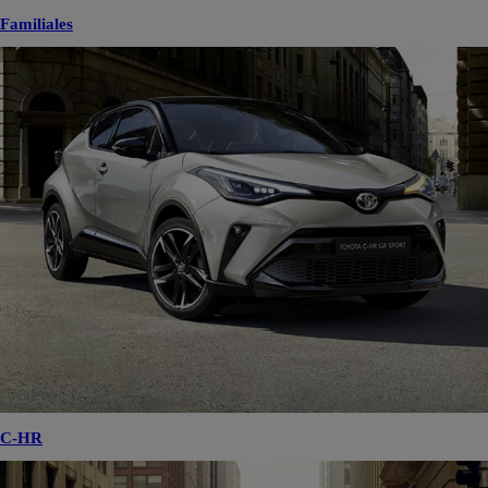
Familiales
C-HR