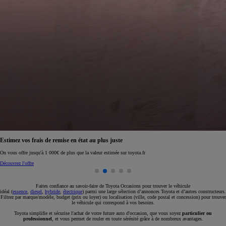
Réservez en ligne votre occasion pour 1€ seulement
Réservez en ligne
Faites confiance au savoir-faire de Toyota Occasions pour trouver le véhicule
idéal (
essence
,
diesel
,
hybride
,
électrique
) parmi une large sélection d’annonces Toyota et d’autres constructeurs.
Filtrez par marque/modèle, budget (prix ou loyer) ou localisation (ville, code postal et concession) pour trouver
le véhicule qui correspond à vos besoins.
Toyota simplifie et sécurise l'achat de votre future auto d'occasion, que vous soyez
particulier ou
professionnel
, et vous permet de rouler en toute sérénité grâce à de nombreux avantages.