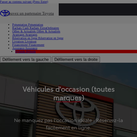
Passer au contenu suivant
(Press Enter)
...
Trouvez un partenaire Toyota
Voiture d'occasion
Présentation
Présentation
Rachats Cash
Rachats ExtraOrdinaires
Offres & Actualités
Offres & Actualités
Avantages
Avantages
Réservation en ligne
Réservation en ligne
Livraison
Livraison
Financement
Financement
Assurance
Assurance
Hybride
Hybride
Défilement vers la gauche
Défilement vers la droite
Véhicules d'occasion (toutes
marques)
Ne manquez pas l'occasion idéale : Réservez-la
facilement en ligne.