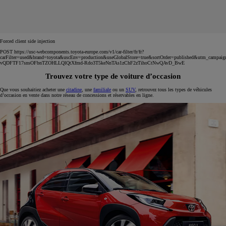
Forced client side injection
POST https://usc-webcomponents.toyota-europe.com/v1/car-filter/fr/fr?
carFilter=used&brand=toyota&uscEnv=production&useGlobalStore=true&sortOrder=published&utm
vQDFTF17snsOFbnTZOHLLQlQtXfmd-Rdo3T5keNnTAs1zChF2zTihoCtNwQAvD_BwE
Trouvez votre type de voiture d’occasion
Que vous souhaitiez acheter une
citadine
, une
familiale
ou un
SUV
, retrouvez tous les types de véhicules
d’occasion en vente dans notre réseau de concessions et réservables en ligne.