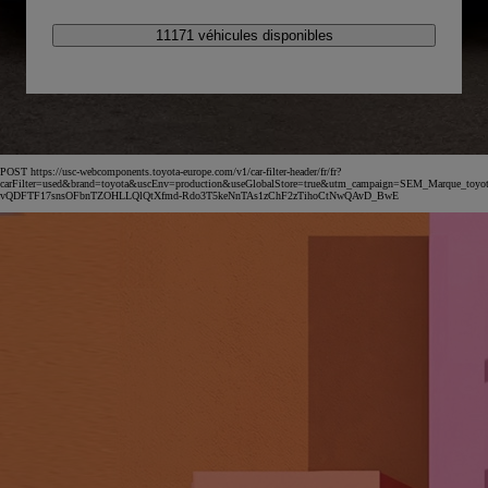
11171 véhicules disponibles
POST https://usc-webcomponents.toyota-europe.com/v1/car-filter-header/fr/fr?
carFilter=used&brand=toyota&uscEnv=production&useGlobalStore=true&utm_campaign=SEM_Marqu
vQDFTF17snsOFbnTZOHLLQlQtXfmd-Rdo3T5keNnTAs1zChF2zTihoCtNwQAvD_BwE