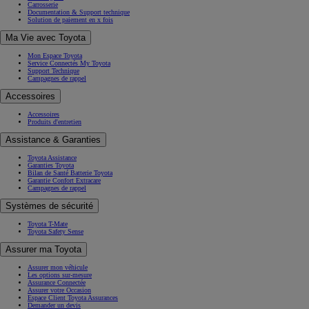
Carrosserie
Documentation & Support technique
Solution de paiement en x fois
Ma Vie avec Toyota
Mon Espace Toyota
Service Connectés My Toyota
Support Technique
Campagnes de rappel
Accessoires
Accessoires
Produits d'entretien
Assistance & Garanties
Toyota Assistance
Garanties Toyota
Bilan de Santé Batterie Toyota
Garantie Confort Extracare
Campagnes de rappel
Systèmes de sécurité
Toyota T-Mate
Toyota Safety Sense
Assurer ma Toyota
Assurer mon véhicule
Les options sur-mesure
Assurance Connectée
Assurer votre Occasion
Espace Client Toyota Assurances
Demander un devis