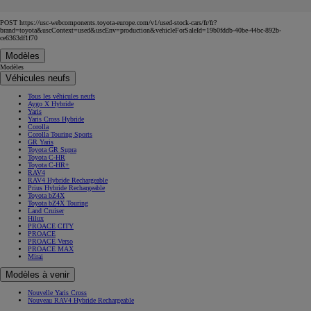
POST https://usc-webcomponents.toyota-europe.com/v1/used-stock-cars/fr/fr?
brand=toyota&uscContext=used&uscEnv=production&vehicleForSaleId=19b0fddb-40be-44bc-892b-
ce6363df1f70
Modèles
Modèles
Véhicules neufs
Tous les véhicules neufs
Aygo X Hybride
Yaris
Yaris Cross Hybride
Corolla
Corolla Touring Sports
GR Yaris
Toyota GR Supra
Toyota C-HR
Toyota C-HR+
RAV4
RAV4 Hybride Rechargeable
Prius Hybride Rechargeable
Toyota bZ4X
Toyota bZ4X Touring
Land Cruiser
Hilux
PROACE CITY
PROACE
PROACE Verso
PROACE MAX
Mirai
Modèles à venir
Nouvelle Yaris Cross
Nouveau RAV4 Hybride Rechargeable