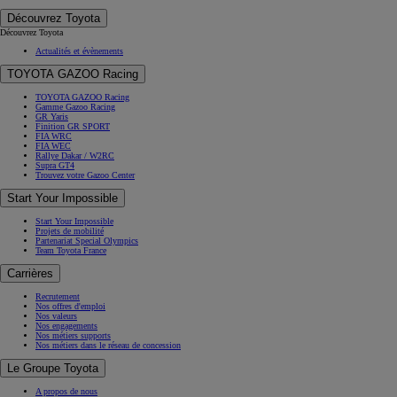
Découvrez Toyota
Découvrez Toyota
Actualités et évènements
TOYOTA GAZOO Racing
TOYOTA GAZOO Racing
Gamme Gazoo Racing
GR Yaris
Finition GR SPORT
FIA WRC
FIA WEC
Rallye Dakar / W2RC
Supra GT4
Trouvez votre Gazoo Center
Start Your Impossible
Start Your Impossible
Projets de mobilité
Partenariat Special Olympics
Team Toyota France
Carrières
Recrutement
Nos offres d'emploi
Nos valeurs
Nos engagements
Nos métiers supports
Nos métiers dans le réseau de concession
Le Groupe Toyota
A propos de nous