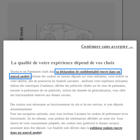
mm
1 500
Hauteur
Continuer sans accepter →
Longueur
3 940
mm
La qualité de votre expérience dépend de vos choix
Toyota et ses Partenaires listés dans
sa déclaration de confidentialité (ouvre dans un
nouvel onglet)
utilisent des cookies ou traceurs déposés sur votre ordinateur, votre mobile ou
votre tablette, afin de poursuivre les finalités suivantes : améliorer votre expérience utilisateur,
réaliser des statistiques d’audience, afficher des publicités ciblées sur les sites de partenaires,
mesurer la performance de ces publicités, utiliser des données de géolocalisation, vous offrir
des fonctionnalités relatives aux réseaux sociaux.
Largeur
1 745
mm
Des cookies sont nécessaires au fonctionnement du site et de nos services, et sont déposés
automatiquement.
Pour une navigation optimale, nous vous invitons à accepter les cookies de performance et/ou
fonctionnels. En les refusant, vous perdriez des informations affichées sur notre site. Sous
réserve de votre consentement préalable, des cookies tiers (publicité et réseaux sociaux)
pourraient alors être déposés. Les finalités sont décrites dans la
politique cookies (ouvre
Consommation mixte
dans un nouvel onglet)
.