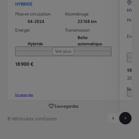
AR
HYBRIDE
HYBR
Mise en circulation
Kilométrage
Mise e
04-2024
23 168 km
Energie
Transmission
Energ
Boîte
Hybride
automatique
Voir plus
18 900 €
19 99
269 
En savoir
En savoir plus
Sauvegardez
8 Véhicules similaires