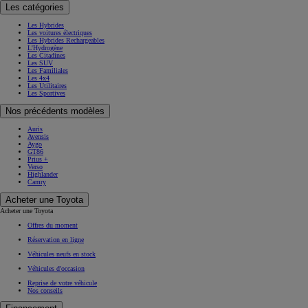
Les catégories
Les Hybrides
Les voitures électriques
Les Hybrides Rechargeables
L'Hydrogène
Les Citadines
Les SUV
Les Familiales
Les 4x4
Les Utilitaires
Les Sportives
Nos précédents modèles
Auris
Avensis
Aygo
GT86
Prius +
Verso
Highlander
Camry
Acheter une Toyota
Acheter une Toyota
Offres du moment
Réservation en ligne
Véhicules neufs en stock
Véhicules d'occasion
Reprise de votre véhicule
Nos conseils