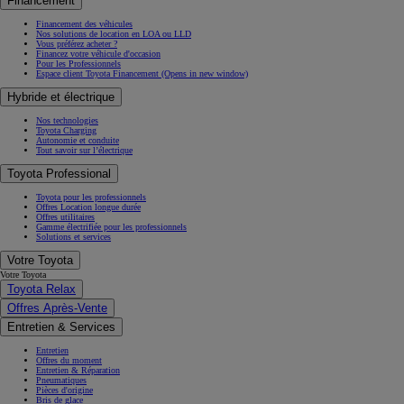
Financement
Financement des véhicules
Nos solutions de location en LOA ou LLD
Vous préférez acheter ?
Financez votre véhicule d'occasion
Pour les Professionnels
Espace client Toyota Financement
(Opens in new window)
Hybride et électrique
Nos technologies
Toyota Charging
Autonomie et conduite
Tout savoir sur l’électrique
Toyota Professional
Toyota pour les professionnels
Offres Location longue durée
Offres utilitaires
Gamme électrifiée pour les professionnels
Solutions et services
Votre Toyota
Votre Toyota
Toyota Relax
Offres Après-Vente
Entretien & Services
Entretien
Offres du moment
Entretien & Réparation
Pneumatiques
Pièces d'origine
Bris de glace