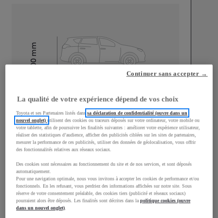
mm
1 500
Hauteur
Continuer sans accepter →
Longueur
3 940
mm
La qualité de votre expérience dépend de vos choix
Toyota et ses Partenaires listés dans
sa déclaration de confidentialité (ouvre dans un
nouvel onglet)
utilisent des cookies ou traceurs déposés sur votre ordinateur, votre mobile ou
votre tablette, afin de poursuivre les finalités suivantes : améliorer votre expérience utilisateur,
réaliser des statistiques d’audience, afficher des publicités ciblées sur les sites de partenaires,
mesurer la performance de ces publicités, utiliser des données de géolocalisation, vous offrir
des fonctionnalités relatives aux réseaux sociaux.
Largeur
1 745
mm
Des cookies sont nécessaires au fonctionnement du site et de nos services, et sont déposés
automatiquement.
Pour une navigation optimale, nous vous invitons à accepter les cookies de performance et/ou
fonctionnels. En les refusant, vous perdriez des informations affichées sur notre site. Sous
réserve de votre consentement préalable, des cookies tiers (publicité et réseaux sociaux)
pourraient alors être déposés. Les finalités sont décrites dans la
politique cookies (ouvre
Consommation mixte
dans un nouvel onglet)
.