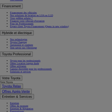
Financement
Financement des véhicules
Nos solutions de location en LOA ou LLD
Vous préférez acheter ?
Financez votre véhicule d'occasion
Pour les Professionnels
Espace client Toyota Financement
(Opens in new window)
Hybride et électrique
Nos technologies
Toyota Charging
Autonomie et conduite
Tout savoir sur l’électrique
Toyota Professional
Toyota pour les professionnels
Offres Location longue durée
Offres utilitaires
Gamme électrifiée pour les professionnels
Solutions et services
Votre Toyota
Votre Toyota
Toyota Relax
Offres Après-Vente
Entretien & Services
Entretien
Offres du moment
Entretien & Réparation
Pneumatiques