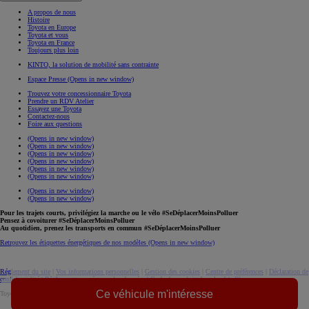
A propos de nous
Histoire
Toyota en Europe
Toyota et vous
Toyota en France
Toujours plus loin
KINTO, la solution de mobilité sans contrainte
Espace Presse
(Opens in new window)
Trouvez votre concessionnaire Toyota
Prendre un RDV Atelier
Essayez une Toyota
Contactez-nous
Foire aux questions
(Opens in new window)
(Opens in new window)
(Opens in new window)
(Opens in new window)
(Opens in new window)
(Opens in new window)
(Opens in new window)
(Opens in new window)
Pour les trajets courts, privilégiez la marche ou le vélo #SeDéplacerMoinsPolluer
Pensez à covoiturer #SeDéplacerMoinsPolluer
Au quotidien, prenez les transports en commun #SeDéplacerMoinsPolluer
Retrouvez les étiquettes énergétiques de nos modèles
(Opens in new window)
Réglement du site
|
Vos informations personnelles
|
Gestion des cookies
|
Centre de préférences
|
Déclaration de
confidentialité
|
Règlement européen sur les données
|
Code de conduite
download (pdf(
Ce véhicule m'intéresse
Toyota. Tous droits réservés. © 2026
Informations légales