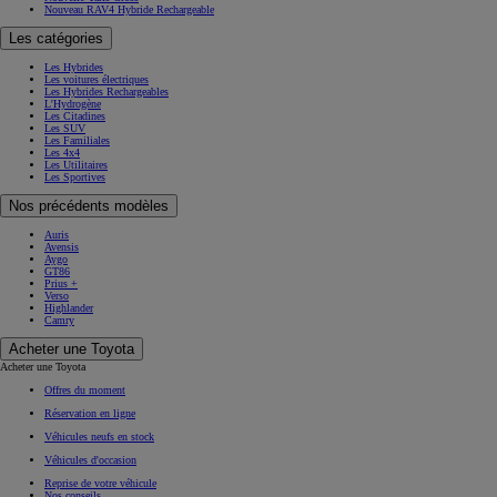
Nouveau RAV4 Hybride Rechargeable
Les catégories
Les Hybrides
Les voitures électriques
Les Hybrides Rechargeables
L'Hydrogène
Les Citadines
Les SUV
Les Familiales
Les 4x4
Les Utilitaires
Les Sportives
Nos précédents modèles
Auris
Avensis
Aygo
GT86
Prius +
Verso
Highlander
Camry
Acheter une Toyota
Acheter une Toyota
Offres du moment
Réservation en ligne
Véhicules neufs en stock
Véhicules d'occasion
Reprise de votre véhicule
Nos conseils