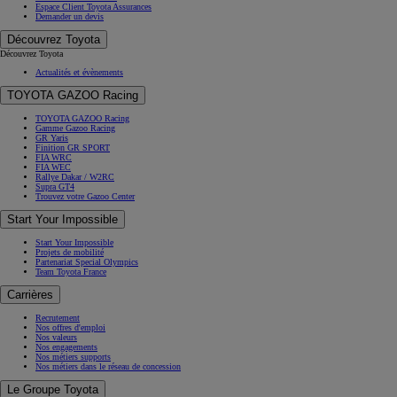
Espace Client Toyota Assurances
Demander un devis
Découvrez Toyota
Découvrez Toyota
Actualités et évènements
TOYOTA GAZOO Racing
TOYOTA GAZOO Racing
Gamme Gazoo Racing
GR Yaris
Finition GR SPORT
FIA WRC
FIA WEC
Rallye Dakar / W2RC
Supra GT4
Trouvez votre Gazoo Center
Start Your Impossible
Start Your Impossible
Projets de mobilité
Partenariat Special Olympics
Team Toyota France
Carrières
Recrutement
Nos offres d'emploi
Nos valeurs
Nos engagements
Nos métiers supports
Nos métiers dans le réseau de concession
Le Groupe Toyota