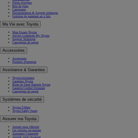
Pièces d'origine
Bris de glace
Carrosserie
Documentation & Support technique
Solution de paiement en x fois
Ma Vie avec Toyota
Mon Espace Toyota
Service Connectés My Toyota
Support Technique
Campagnes de rappel
Accessoires
Accessoires
Produits d'entretien
Assistance & Garanties
Toyota Assistance
Garanties Toyota
Bilan de Santé Batterie Toyota
Garantie Confort Extracare
Campagnes de rappel
Systèmes de sécurité
Toyota T-Mate
Toyota Safety Sense
Assurer ma Toyota
Assurer mon véhicule
Les options sur-mesure
Assurance Connectée
Assurer votre Occasion