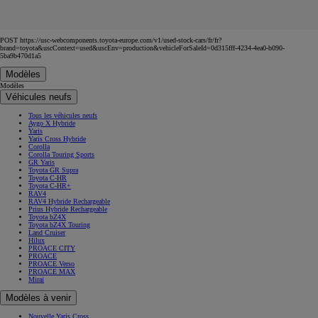
POST https://usc-webcomponents.toyota-europe.com/v1/used-stock-cars/fr/fr?
brand=toyota&uscContext=used&uscEnv=production&vehicleForSaleId=0d315fff-4234-4ea0-b090-
5ba9b470d1a5
Modèles
Modèles
Véhicules neufs
Tous les véhicules neufs
Aygo X Hybride
Yaris
Yaris Cross Hybride
Corolla
Corolla Touring Sports
GR Yaris
Toyota GR Supra
Toyota C-HR
Toyota C-HR+
RAV4
RAV4 Hybride Rechargeable
Prius Hybride Rechargeable
Toyota bZ4X
Toyota bZ4X Touring
Land Cruiser
Hilux
PROACE CITY
PROACE
PROACE Verso
PROACE MAX
Mirai
Modèles à venir
Nouvelle Yaris Cross