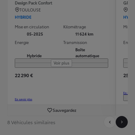
Design Pack Confort
GR S
TOULOUSE
BO
HYBRIDE
HYBR
Mise en circulation
Kilométrage
Mise e
05-2025
11 624 km
Energie
Transmission
Energ
Boîte
Hybride
automatique
Voir plus
22 290 €
25 30
En savoir
En savoir plus
Sauvegardez
8 Véhicules similaires