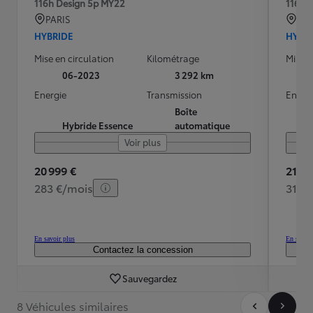
116h Design 5p MY22
116h 
PARIS
AU
HYBRIDE
HYBR
Mise en circulation
Kilométrage
Mise e
06-2023
3 292 km
Energie
Transmission
Energ
Boîte
Hybride Essence
automatique
Voir plus
20 999 €
21 99
283 €/mois
314 
En savoir plus
En savoir
Contactez la concession
Sauvegardez
8 Véhicules similaires