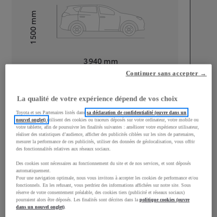
mm
1 500
Hauteur
Longueur
3 940
mm
Continuer sans accepter →
La qualité de votre expérience dépend de vos choix
Toyota et ses Partenaires listés dans
sa déclaration de confidentialité (ouvre dans un
nouvel onglet)
utilisent des cookies ou traceurs déposés sur votre ordinateur, votre mobile ou
votre tablette, afin de poursuivre les finalités suivantes : améliorer votre expérience utilisateur,
Largeur
1 745
mm
réaliser des statistiques d’audience, afficher des publicités ciblées sur les sites de partenaires,
mesurer la performance de ces publicités, utiliser des données de géolocalisation, vous offrir
des fonctionnalités relatives aux réseaux sociaux.
Des cookies sont nécessaires au fonctionnement du site et de nos services, et sont déposés
automatiquement.
Consommation mixte
Pour une navigation optimale, nous vous invitons à accepter les cookies de performance et/ou
fonctionnels. En les refusant, vous perdriez des informations affichées sur notre site. Sous
Consommation mixte
4
L/100 km
réserve de votre consentement préalable, des cookies tiers (publicité et réseaux sociaux)
pourraient alors être déposés. Les finalités sont décrites dans la
politique cookies (ouvre
Émissions CO2
91
g/km
dans un nouvel onglet)
.