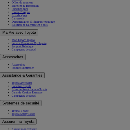
Offres du moment
Entretien & Réparation
Pneumatiques
Pièces d'origine
Bris de glace
Carrosserie
Documentation & Support technique
Solution de paiement en x fois
Ma Vie avec Toyota
Mon Espace Toyota
Service Connectés My Toyota
Support Technique
Campagnes de rappel
Accessoires
Accessoires
Produits d'entretien
Assistance & Garanties
Toyota Assistance
Garanties Toyota
Bilan de Santé Batterie Toyota
Garantie Confort Extracare
Campagnes de rappel
Systèmes de sécurité
Toyota T-Mate
Toyota Safety Sense
Assurer ma Toyota
Assurer mon véhicule