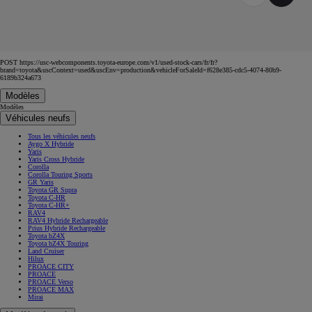
POST https://usc-webcomponents.toyota-europe.com/v1/used-stock-cars/fr/fr?
brand=toyota&uscContext=used&uscEnv=production&vehicleForSaleId=f628e385-cdc5-4074-80b9-
6189b324a673
Modèles
Modèles
Véhicules neufs
Tous les véhicules neufs
Aygo X Hybride
Yaris
Yaris Cross Hybride
Corolla
Corolla Touring Sports
GR Yaris
Toyota GR Supra
Toyota C-HR
Toyota C-HR+
RAV4
RAV4 Hybride Rechargeable
Prius Hybride Rechargeable
Toyota bZ4X
Toyota bZ4X Touring
Land Cruiser
Hilux
PROACE CITY
PROACE
PROACE Verso
PROACE MAX
Mirai