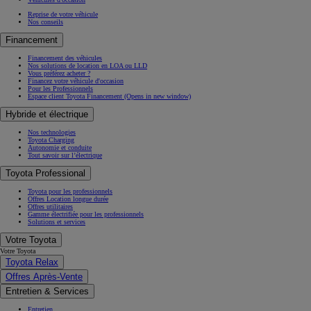
Reprise de votre véhicule
Nos conseils
Financement
Financement des véhicules
Nos solutions de location en LOA ou LLD
Vous préférez acheter ?
Financez votre véhicule d'occasion
Pour les Professionnels
Espace client Toyota Financement
(Opens in new window)
Hybride et électrique
Nos technologies
Toyota Charging
Autonomie et conduite
Tout savoir sur l’électrique
Toyota Professional
Toyota pour les professionnels
Offres Location longue durée
Offres utilitaires
Gamme électrifiée pour les professionnels
Solutions et services
Votre Toyota
Votre Toyota
Toyota Relax
Offres Après-Vente
Entretien & Services
Entretien