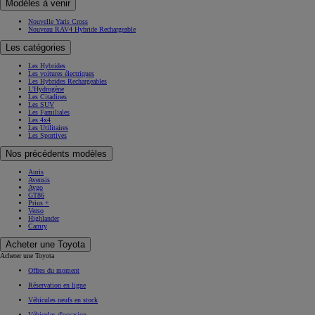
Modèles à venir
Nouvelle Yaris Cross
Nouveau RAV4 Hybride Rechargeable
Les catégories
Les Hybrides
Les voitures électriques
Les Hybrides Rechargeables
L'Hydrogène
Les Citadines
Les SUV
Les Familiales
Les 4x4
Les Utilitaires
Les Sportives
Nos précédents modèles
Auris
Avensis
Aygo
GT86
Prius +
Verso
Highlander
Camry
Acheter une Toyota
Acheter une Toyota
Offres du moment
Réservation en ligne
Véhicules neufs en stock
Véhicules d'occasion