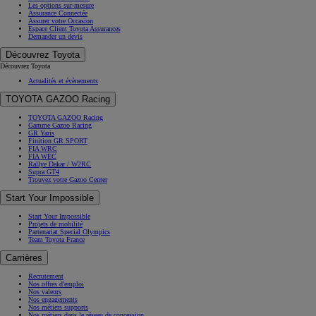
Les options sur-mesure
Assurance Connectée
Assurer votre Occasion
Espace Client Toyota Assurances
Demander un devis
Découvrez Toyota
Découvrez Toyota
Actualités et évènements
TOYOTA GAZOO Racing
TOYOTA GAZOO Racing
Gamme Gazoo Racing
GR Yaris
Finition GR SPORT
FIA WRC
FIA WEC
Rallye Dakar / W2RC
Supra GT4
Trouvez votre Gazoo Center
Start Your Impossible
Start Your Impossible
Projets de mobilité
Partenariat Special Olympics
Team Toyota France
Carrières
Recrutement
Nos offres d'emploi
Nos valeurs
Nos engagements
Nos métiers supports
Nos métiers dans le réseau de concession