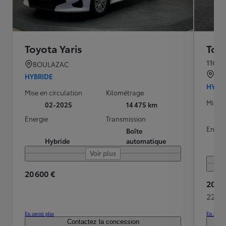
Toyota Yaris
Toyo
116h 
BOULAZAC
QU
HYBRIDE
HYBR
Mise en circulation
Kilométrage
Mise e
02-2025
14 475 km
Energie
Transmission
Energ
Boîte
Hybride
automatique
Voir plus
20 600 €
20 48
225 
En savoir plus
En savoir
Contactez la concession