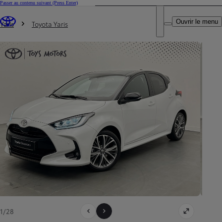
Passer au contenu suivant
(Press Enter)
DEALER NAME
Vous êtes ici
:
Ouvrir le menu
Trouvez un partenaire Toyota
Yaris
Toyota Yaris
1/28