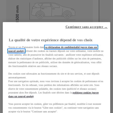
mm
1 500
Hauteur
Continuer sans accepter →
Longueur
3 940
mm
La qualité de votre expérience dépend de vos choix
Toyota et ses Partenaires listés dans
sa déclaration de confidentialité (ouvre dans un
nouvel onglet)
utilisent des cookies ou traceurs déposés sur votre ordinateur, votre mobile ou
votre tablette, afin de poursuivre les finalités suivantes : améliorer votre expérience utilisateur,
réaliser des statistiques d’audience, afficher des publicités ciblées sur les sites de partenaires,
mesurer la performance de ces publicités, utiliser des données de géolocalisation, vous offrir
des fonctionnalités relatives aux réseaux sociaux.
Largeur
1 745
mm
Des cookies sont nécessaires au fonctionnement du site et de nos services, et sont déposés
automatiquement.
Pour une navigation optimale, nous vous invitons à accepter les cookies de performance et/ou
fonctionnels. En les refusant, vous perdriez des informations affichées sur notre site. Sous
réserve de votre consentement préalable, des cookies tiers (publicité et réseaux sociaux)
Consommation mixte
pourraient alors être déposés. Les finalités sont décrites dans la
politique cookies (ouvre
dans un nouvel onglet)
.
Consommation mixte
4,3
L/100 km
Vous pouvez accepter les cookies, gérer vos préférences par finalité, modifier à tout moment
Émissions CO2
98
g/km
vos consentements via le bouton "Gérer mes cookies", ou continuer votre navigation sans
accepter via le bouton "Continuer sans accepter".