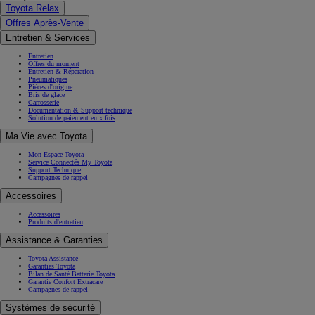
Toyota Relax
Offres Après-Vente
Entretien & Services
Entretien
Offres du moment
Entretien & Réparation
Pneumatiques
Pièces d'origine
Bris de glace
Carrosserie
Documentation & Support technique
Solution de paiement en x fois
Ma Vie avec Toyota
Mon Espace Toyota
Service Connectés My Toyota
Support Technique
Campagnes de rappel
Accessoires
Accessoires
Produits d'entretien
Assistance & Garanties
Toyota Assistance
Garanties Toyota
Bilan de Santé Batterie Toyota
Garantie Confort Extracare
Campagnes de rappel
Systèmes de sécurité