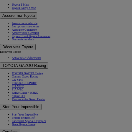
Toyota T-Mate
Toyota Safety Sense
Assurer ma Toyota
Assurer mon véhicule
Les options sur-mesure
Assurance Connectée
Assurer votre Occasion
Espace Client Toyota Assurances
Demander un devis
Découvrez Toyota
Découvrez Toyota
Actualités et évènements
TOYOTA GAZOO Racing
TOYOTA GAZOO Racing
Gamme Gazoo Racing
GR Yaris
Finition GR SPORT
FIA WRC
FIA WEC
Rallye Dakar / W2RC
Supra GT4
Trouvez votre Gazoo Center
Start Your Impossible
Start Your Impossible
Projets de mobilité
Partenariat Special Olympics
Team Toyota France
Carrières