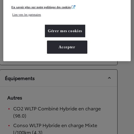
En savoir plus sur notre politique des cookies
Performances
Lien vers les partenaires
Vitesse maximale
175
km/h
Accélération 0-100km/h
9,7
secondes
Gérer mes cookies
Transmission
Accepter
Transmission
Boîte automatique
Équipements
Autres
CO2 WLTP Combiné Hybride en charge
(98.0)
Conso WLTP Hybride en charge Mixte
l/100km (4.3)