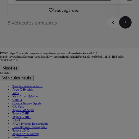
Sauvegardez
8 Véhicules similaires
POST https://usc-webcomponents.toyota-europe.com/v1/used-stock-cars/fr/fr?
brand=toyota&uscContext=used&uscEnv=production&vehicleForSaleId=ee596e91-a118-4f1d-ad6c-
99343ccd8795
Modèles
Modèles
Véhicules neufs
Tous les véhicules neufs
Aygo X Hybride
Yaris
Yaris Cross Hybride
Corolla
Corolla Touring Sports
GR Yaris
Toyota GR Supra
Toyota C-HR
Toyota C-HR+
RAV4
RAV4 Hybride Rechargeable
Prius Hybride Rechargeable
Toyota bZ4X
Toyota bZ4X Touring
Land Cruiser