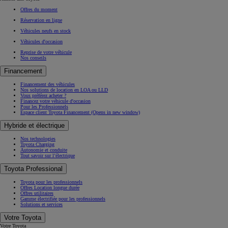
Offres du moment
Réservation en ligne
Véhicules neufs en stock
Véhicules d'occasion
Reprise de votre véhicule
Nos conseils
Financement
Financement des véhicules
Nos solutions de location en LOA ou LLD
Vous préférez acheter ?
Financez votre véhicule d'occasion
Pour les Professionnels
Espace client Toyota Financement
(Opens in new window)
Hybride et électrique
Nos technologies
Toyota Charging
Autonomie et conduite
Tout savoir sur l’électrique
Toyota Professional
Toyota pour les professionnels
Offres Location longue durée
Offres utilitaires
Gamme électrifiée pour les professionnels
Solutions et services
Votre Toyota
Votre Toyota