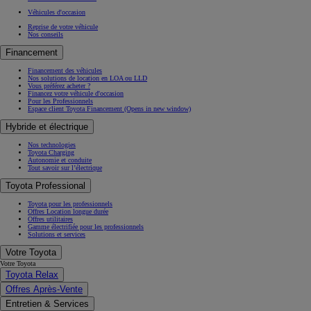
Véhicules d'occasion
Reprise de votre véhicule
Nos conseils
Financement
Financement des véhicules
Nos solutions de location en LOA ou LLD
Vous préférez acheter ?
Financez votre véhicule d'occasion
Pour les Professionnels
Espace client Toyota Financement
(Opens in new window)
Hybride et électrique
Nos technologies
Toyota Charging
Autonomie et conduite
Tout savoir sur l’électrique
Toyota Professional
Toyota pour les professionnels
Offres Location longue durée
Offres utilitaires
Gamme électrifiée pour les professionnels
Solutions et services
Votre Toyota
Votre Toyota
Toyota Relax
Offres Après-Vente
Entretien & Services