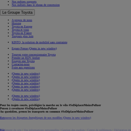
Nos métiers supports
Nos métiers dans le réseau de concession
Le Groupe Toyota
A propos de nous
Histoire
Toyota en Europe
Toyota et vous
Toyota en France
Toujours plus loin
KINTO, la solution de mobilité sans contrainte
Espace Presse
(Opens in new window)
Trouvez votre concessionnaire Toyota
Prendre un RDV Atelier
Essayez une Toyota
Contactez-nous
Foire aux questions
(Opens in new window)
(Opens in new window)
(Opens in new window)
(Opens in new window)
(Opens in new window)
(Opens in new window)
(Opens in new window)
(Opens in new window)
Pour les trajets courts, privilégiez la marche ou le vélo #SeDéplacerMoinsPolluer
Pensez à covoiturer #SeDéplacerMoinsPolluer
Au quotidien, prenez les transports en commun #SeDéplacerMoinsPolluer
Retrouvez les étiquettes énergétiques de nos modèles
(Opens in new window)
Réglement du site
|
Vos informations personnelles
|
Gestion des cookies
|
Centre de préférences
|
Déclaration de