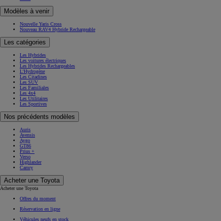
Modèles à venir
Nouvelle Yaris Cross
Nouveau RAV4 Hybride Rechargeable
Les catégories
Les Hybrides
Les voitures électriques
Les Hybrides Rechargeables
L'Hydrogène
Les Citadines
Les SUV
Les Familiales
Les 4x4
Les Utilitaires
Les Sportives
Nos précédents modèles
Auris
Avensis
Aygo
GT86
Prius +
Verso
Highlander
Camry
Acheter une Toyota
Acheter une Toyota
Offres du moment
Réservation en ligne
Véhicules neufs en stock