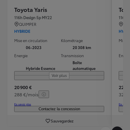
Toyota Yaris
Toyo
116h Design 5p MY22
116h 
QUIMPER
QU
HYBRIDE
HYBR
Mise en circulation
Kilométrage
Mise e
06-2023
20 308 km
Energie
Transmission
Energ
Boîte
Hybride Essence
automatique
Voir plus
20 900 €
22 49
288 €/mois
320 
En savoir plus
En savoir
Contactez la concession
Sauvegardez