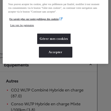
Vous pouvez accepter les cookies, gérer vos préférences par finalité, modifier à tout moment
Performances
vos consentements via le bouton "Gérer mes cookies", ou continuer votre navigation sans
accepter via le bouton "Continuer sans accepter".
Vitesse maximale
175
km/h
En savoir plus sur notre politique des cookies
Accélération 0-100km/h
9,7
secondes
Lien vers les partenaires
Transmission
Gérer mes cookies
Transmission
Boîte automatique
Accepter
Équipements
Autres
CO2 WLTP Combiné Hybride en charge
(87.0)
Conso WLTP Hybride en charge Mixte
l/100km (3.8)