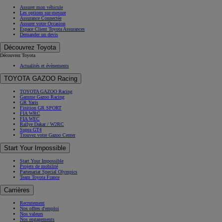
Assurer mon véhicule
Les options sur-mesure
Assurance Connectée
Assurer votre Occasion
Espace Client Toyota Assurances
Demander un devis
Découvrez Toyota
Découvrez Toyota
Actualités et évènements
TOYOTA GAZOO Racing
TOYOTA GAZOO Racing
Gamme Gazoo Racing
GR Yaris
Finition GR SPORT
FIA WRC
FIA WEC
Rallye Dakar / W2RC
Supra GT4
Trouvez votre Gazoo Center
Start Your Impossible
Start Your Impossible
Projets de mobilité
Partenariat Special Olympics
Team Toyota France
Carrières
Recrutement
Nos offres d'emploi
Nos valeurs
Nos engagements