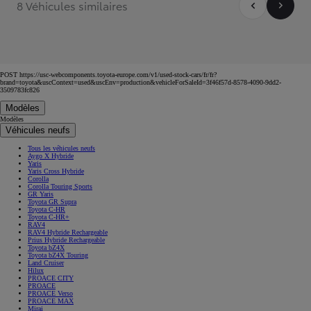
8 Véhicules similaires
POST https://usc-webcomponents.toyota-europe.com/v1/used-stock-cars/fr/fr?
brand=toyota&uscContext=used&uscEnv=production&vehicleForSaleId=3f46f57d-8578-4090-9dd2-
3509783fc826
Modèles
Modèles
Véhicules neufs
Tous les véhicules neufs
Aygo X Hybride
Yaris
Yaris Cross Hybride
Corolla
Corolla Touring Sports
GR Yaris
Toyota GR Supra
Toyota C-HR
Toyota C-HR+
RAV4
RAV4 Hybride Rechargeable
Prius Hybride Rechargeable
Toyota bZ4X
Toyota bZ4X Touring
Land Cruiser
Hilux
PROACE CITY
PROACE
PROACE Verso
PROACE MAX
Mirai