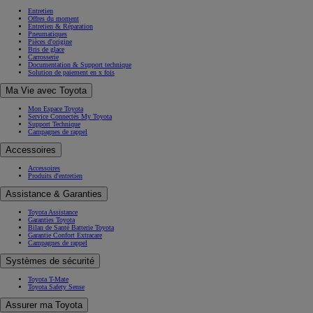
Entretien
Offres du moment
Entretien & Réparation
Pneumatiques
Pièces d'origine
Bris de glace
Carrosserie
Documentation & Support technique
Solution de paiement en x fois
Ma Vie avec Toyota
Mon Espace Toyota
Service Connectés My Toyota
Support Technique
Campagnes de rappel
Accessoires
Accessoires
Produits d'entretien
Assistance & Garanties
Toyota Assistance
Garanties Toyota
Bilan de Santé Batterie Toyota
Garantie Confort Extracare
Campagnes de rappel
Systèmes de sécurité
Toyota T-Mate
Toyota Safety Sense
Assurer ma Toyota