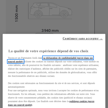
mm
1 500
Hauteur
Longueur
3 940
mm
Continuer sans accepter →
La qualité de votre expérience dépend de vos choix
Toyota et ses Partenaires listés dans
sa déclaration de confidentialité (ouvre dans un
nouvel onglet)
utilisent des cookies ou traceurs déposés sur votre ordinateur, votre mobile ou
Largeur
1 745
mm
votre tablette, afin de poursuivre les finalités suivantes : améliorer votre expérience utilisateur,
réaliser des statistiques d’audience, afficher des publicités ciblées sur les sites de partenaires,
mesurer la performance de ces publicités, utiliser des données de géolocalisation, vous offrir
des fonctionnalités relatives aux réseaux sociaux.
Des cookies sont nécessaires au fonctionnement du site et de nos services, et sont déposés
Consommation mixte
automatiquement.
Pour une navigation optimale, nous vous invitons à accepter les cookies de performance et/ou
fonctionnels. En les refusant, vous perdriez des informations affichées sur notre site. Sous
Consommation mixte
3,8
L/100 km
réserve de votre consentement préalable, des cookies tiers (publicité et réseaux sociaux)
Émissions CO2
87
g/km
pourraient alors être déposés. Les finalités sont décrites dans la
politique cookies (ouvre
dans un nouvel onglet)
.