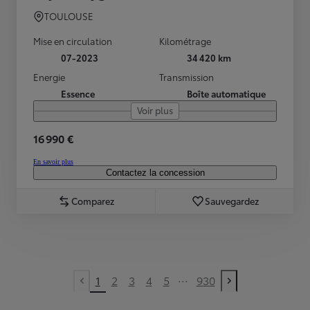
TOULOUSE
Mise en circulation
Kilométrage
07-2023
34 420 km
Energie
Transmission
Essence
Boîte automatique
Voir plus
16 990 €
En savoir plus
Contactez la concession
Comparez
Sauvegardez
...
1
2
3
4
5
930
Previous page
Next page