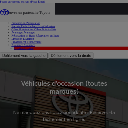
Passer au contenu suivant
(Press Enter)
...
Trouvez un partenaire Toyota
Voiture d'occasion
Présentation
Présentation
Rachats Cash
Rachats ExtraOrdinaires
Offres & Actualités
Offres & Actualités
Avantages
Avantages
Réservation en ligne
Réservation en ligne
Livraison
Livraison
Financement
Financement
Assurance
Assurance
Hybride
Hybride
Défilement vers la gauche
Défilement vers la droite
Véhicules d'occasion (toutes
marques)
Ne manquez pas l'occasion idéale : Réservez-la
facilement en ligne.