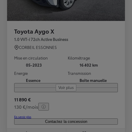
Toyota Aygo X
1.0 VVT-i 72ch Active Business
CORBEIL ESSONNES
Mise en circulation
Kilométrage
05-2023
16 402 km
Energie
Transmission
Essence
Boîte manuelle
Voir plus
11 890 €
130 €/mois
En savoir plus
Contactez la concession