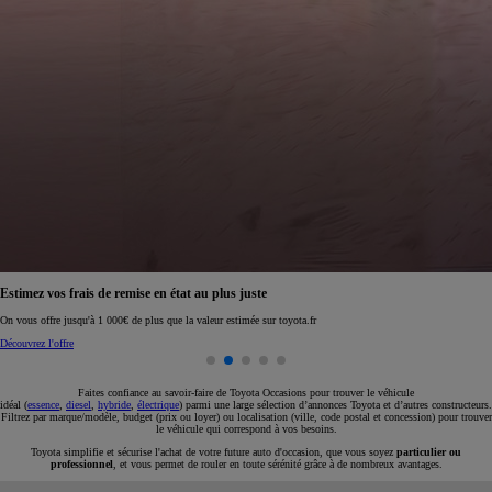
Réservez en ligne votre occasion pour 1€ seulement
Réservez en ligne
Faites confiance au savoir-faire de Toyota Occasions pour trouver le véhicule
idéal (
essence
,
diesel
,
hybride
,
électrique
) parmi une large sélection d’annonces Toyota et d’autres constructeurs.
Filtrez par marque/modèle, budget (prix ou loyer) ou localisation (ville, code postal et concession) pour trouver
le véhicule qui correspond à vos besoins.
Toyota simplifie et sécurise l'achat de votre future auto d'occasion, que vous soyez
particulier ou
professionnel
, et vous permet de rouler en toute sérénité grâce à de nombreux avantages.