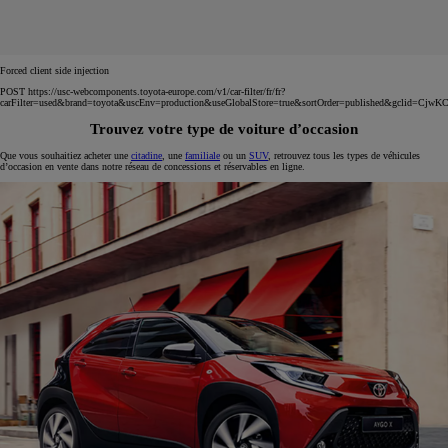
Forced client side injection
POST https://usc-webcomponents.toyota-europe.com/v1/car-filter/fr/fr?
carFilter=used&brand=toyota&uscEnv=production&useGlobalStore=true&sortOrder=published
Trouvez votre type de voiture d’occasion
Que vous souhaitiez acheter une
citadine
, une
familiale
ou un
SUV
, retrouvez tous les types de véhicules
d’occasion en vente dans notre réseau de concessions et réservables en ligne.