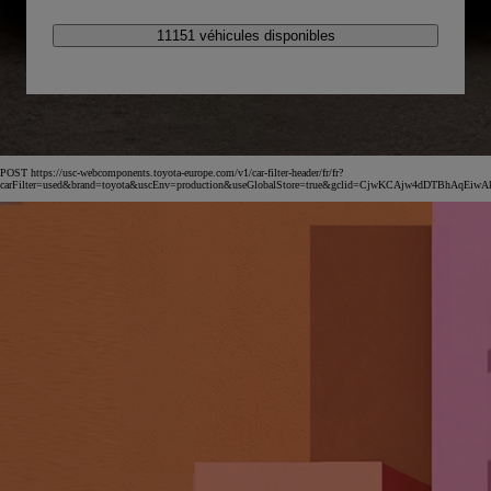
11151 véhicules disponibles
POST https://usc-webcomponents.toyota-europe.com/v1/car-filter-header/fr/fr?
carFilter=used&brand=toyota&uscEnv=production&useGlobalStore=true&gclid=CjwKCAjw4dDT