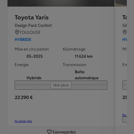
Toyota Yaris
Toyo
Design Pack Confort
GR S
TOULOUSE
BO
HYBRIDE
HYBR
Mise en circulation
Kilométrage
Mise e
05-2025
11 624 km
Energie
Transmission
Energ
Boîte
Hybride
automatique
Voir plus
22 290 €
25 30
En savoir
En savoir plus
Sauvegardez