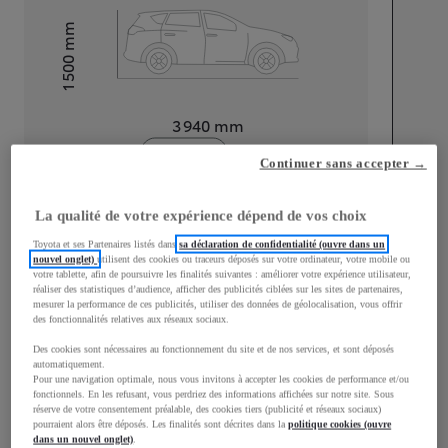
mm
1 500
Hauteur
Longueur
3 940
mm
Continuer sans accepter →
La qualité de votre expérience dépend de vos choix
Toyota et ses Partenaires listés dans
sa déclaration de confidentialité (ouvre dans un
nouvel onglet)
utilisent des cookies ou traceurs déposés sur votre ordinateur, votre mobile ou
Largeur
1 745
mm
votre tablette, afin de poursuivre les finalités suivantes : améliorer votre expérience utilisateur,
réaliser des statistiques d’audience, afficher des publicités ciblées sur les sites de partenaires,
mesurer la performance de ces publicités, utiliser des données de géolocalisation, vous offrir
des fonctionnalités relatives aux réseaux sociaux.
Des cookies sont nécessaires au fonctionnement du site et de nos services, et sont déposés
Consommation mixte
automatiquement.
Pour une navigation optimale, nous vous invitons à accepter les cookies de performance et/ou
fonctionnels. En les refusant, vous perdriez des informations affichées sur notre site. Sous
Consommation mixte
4
L/100 km
réserve de votre consentement préalable, des cookies tiers (publicité et réseaux sociaux)
Émissions CO2
91
g/km
pourraient alors être déposés. Les finalités sont décrites dans la
politique cookies (ouvre
dans un nouvel onglet)
.