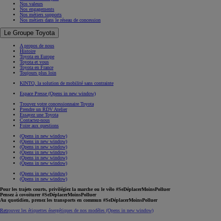
Nos valeurs
Nos engagements
Nos métiers supports
Nos métiers dans le réseau de concession
Le Groupe Toyota
A propos de nous
Histoire
Toyota en Europe
Toyota et vous
Toyota en France
Toujours plus loin
KINTO, la solution de mobilité sans contrainte
Espace Presse
(Opens in new window)
Trouvez votre concessionnaire Toyota
Prendre un RDV Atelier
Essayez une Toyota
Contactez-nous
Foire aux questions
(Opens in new window)
(Opens in new window)
(Opens in new window)
(Opens in new window)
(Opens in new window)
(Opens in new window)
(Opens in new window)
(Opens in new window)
Pour les trajets courts, privilégiez la marche ou le vélo #SeDéplacerMoinsPolluer
Pensez à covoiturer #SeDéplacerMoinsPolluer
Au quotidien, prenez les transports en commun #SeDéplacerMoinsPolluer
Retrouvez les étiquettes énergétiques de nos modèles
(Opens in new window)