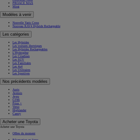
PROACE MAX
Mirai
Modèles à venir
Nouvelle Yaris Cross
Nouveau RAV4 Hybride Rechargeable
Les catégories
Les Hybrides
Les voitures électriques
Les Hybrides Rechargeables
L'Hydrogène
Les Citadines
Les SUV
Les Familiales
Les 4x4
Les Utilitaires
Les Sportives
Nos précédents modèles
Auris
Avensis
Aygo
GT86
Prius +
Verso
Highlander
Camry
Acheter une Toyota
Acheter une Toyota
Offres du moment
Réservation en ligne