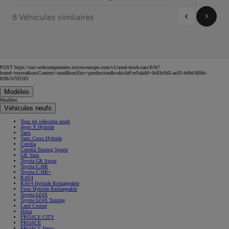
8 Véhicules similaires
POST https://usc-webcomponents.toyota-europe.com/v1/used-stock-cars/fr/fr?
brand=toyota&uscContext=used&uscEnv=production&vehicleForSaleId=0c83c9d5-ac03-4d9d-89bb-
83fb7e7025f3
Modèles
Modèles
Véhicules neufs
Tous les véhicules neufs
Aygo X Hybride
Yaris
Yaris Cross Hybride
Corolla
Corolla Touring Sports
GR Yaris
Toyota GR Supra
Toyota C-HR
Toyota C-HR+
RAV4
RAV4 Hybride Rechargeable
Prius Hybride Rechargeable
Toyota bZ4X
Toyota bZ4X Touring
Land Cruiser
Hilux
PROACE CITY
PROACE
PROACE Verso