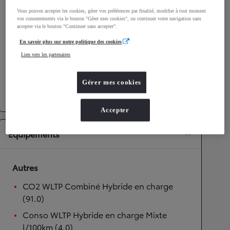
Vous pouvez accepter les cookies, gérer vos préférences par finalité, modifier à tout moment
Performances
vos consentements via le bouton "Gérer mes cookies", ou continuer votre navigation sans
accepter via le bouton "Continuer sans accepter".
Vitesse maximale
175
km/h
En savoir plus sur notre politique des cookies
Accélération 0-100km/h
9,7
secondes
Lien vers les partenaires
Transmission
Gérer mes cookies
Transmission
Boîte automatique
Accepter
Équipements
Autres
CO2 WLTP Combiné Hybride en charge
(91.0)
Conso WLTP Hybride en charge Mixte
l/100km (4.0)