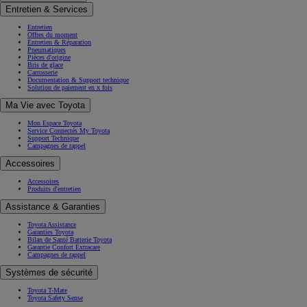
Entretien & Services
Entretien
Offres du moment
Entretien & Réparation
Pneumatiques
Pièces d'origine
Bris de glace
Carrosserie
Documentation & Support technique
Solution de paiement en x fois
Ma Vie avec Toyota
Mon Espace Toyota
Service Connectés My Toyota
Support Technique
Campagnes de rappel
Accessoires
Accessoires
Produits d'entretien
Assistance & Garanties
Toyota Assistance
Garanties Toyota
Bilan de Santé Batterie Toyota
Garantie Confort Extracare
Campagnes de rappel
Systèmes de sécurité
Toyota T-Mate
Toyota Safety Sense