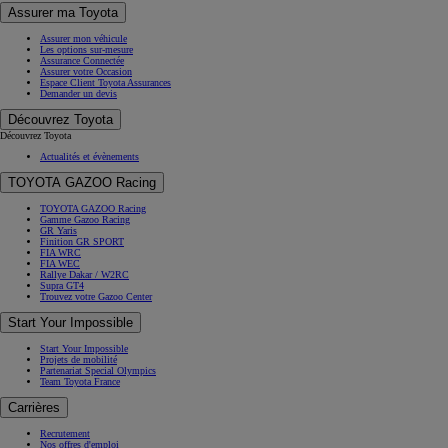
Assurer ma Toyota
Assurer mon véhicule
Les options sur-mesure
Assurance Connectée
Assurer votre Occasion
Espace Client Toyota Assurances
Demander un devis
Découvrez Toyota
Découvrez Toyota
Actualités et évènements
TOYOTA GAZOO Racing
TOYOTA GAZOO Racing
Gamme Gazoo Racing
GR Yaris
Finition GR SPORT
FIA WRC
FIA WEC
Rallye Dakar / W2RC
Supra GT4
Trouvez votre Gazoo Center
Start Your Impossible
Start Your Impossible
Projets de mobilité
Partenariat Special Olympics
Team Toyota France
Carrières
Recrutement
Nos offres d'emploi