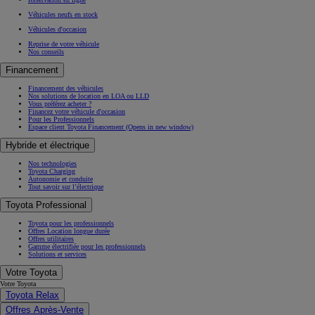
Véhicules neufs en stock
Véhicules d'occasion
Reprise de votre véhicule
Nos conseils
Financement
Financement des véhicules
Nos solutions de location en LOA ou LLD
Vous préférez acheter ?
Financez votre véhicule d'occasion
Pour les Professionnels
Espace client Toyota Financement
(Opens in new window)
Hybride et électrique
Nos technologies
Toyota Charging
Autonomie et conduite
Tout savoir sur l’électrique
Toyota Professional
Toyota pour les professionnels
Offres Location longue durée
Offres utilitaires
Gamme électrifiée pour les professionnels
Solutions et services
Votre Toyota
Votre Toyota
Toyota Relax
Offres Après-Vente