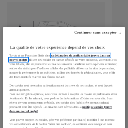
mm
Continuer sans accepter →
1 500
Hauteur
La qualité de votre expérience dépend de vos choix
Longueur
3 940
mm
Toyota et ses Partenaires listés dans
sa déclaration de confidentialité (ouvre dans un
nouvel onglet)
utilisent des cookies ou traceurs déposés sur votre ordinateur, votre mobile ou
votre tablette, afin de poursuivre les finalités suivantes : améliorer votre expérience utilisateur,
réaliser des statistiques d’audience, afficher des publicités ciblées sur les sites de partenaires,
mesurer la performance de ces publicités, utiliser des données de géolocalisation, vous offrir
des fonctionnalités relatives aux réseaux sociaux.
Des cookies sont nécessaires au fonctionnement du site et de nos services, et sont déposés
automatiquement.
Largeur
1 745
mm
Pour une navigation optimale, nous vous invitons à accepter les cookies de performance et/ou
fonctionnels. En les refusant, vous perdriez des informations affichées sur notre site. Sous
réserve de votre consentement préalable, des cookies tiers (publicité et réseaux sociaux)
pourraient alors être déposés. Les finalités sont décrites dans la
politique cookies (ouvre
dans un nouvel onglet)
.
Vous pouvez accepter les cookies, gérer vos préférences par finalité, modifier à tout moment
Consommation mixte
vos consentements via le bouton "Gérer mes cookies", ou continuer votre navigation sans