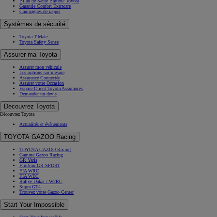
Bilan de Santé Batterie Toyota
Garantie Confort Extracare
Campagnes de rappel
Systèmes de sécurité
Toyota T-Mate
Toyota Safety Sense
Assurer ma Toyota
Assurer mon véhicule
Les options sur-mesure
Assurance Connectée
Assurer votre Occasion
Espace Client Toyota Assurances
Demander un devis
Découvrez Toyota
Découvrez Toyota
Actualités et évènements
TOYOTA GAZOO Racing
TOYOTA GAZOO Racing
Gamme Gazoo Racing
GR Yaris
Finition GR SPORT
FIA WRC
FIA WEC
Rallye Dakar / W2RC
Supra GT4
Trouvez votre Gazoo Center
Start Your Impossible