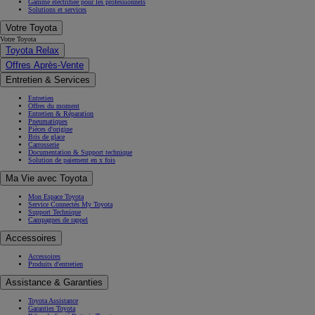
Gamme électrifiée pour les professionnels
Solutions et services
Votre Toyota
Votre Toyota
Toyota Relax
Offres Après-Vente
Entretien & Services
Entretien
Offres du moment
Entretien & Réparation
Pneumatiques
Pièces d'origine
Bris de glace
Carrosserie
Documentation & Support technique
Solution de paiement en x fois
Ma Vie avec Toyota
Mon Espace Toyota
Service Connectés My Toyota
Support Technique
Campagnes de rappel
Accessoires
Accessoires
Produits d'entretien
Assistance & Garanties
Toyota Assistance
Garanties Toyota