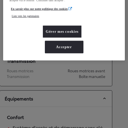
accepter via le bouton "Continuer sans accepter".
Consommation mixte
5,2
L/100 km
En savoir plus sur notre politique des cookies
Émissions CO2
122
g/km
Lien vers les partenaires
Performances
Gérer mes cookies
Vitesse maximale
180
km/h
Accélération 0-100km/h
9
secondes
Accepter
Transmission
Roues motrices
Roues motrices avant
Transmission
Boîte manuelle
Équipements
Confort
Système d'accès et de démarrage sans clé