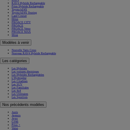
RAV4 Hybride Rechargeable
Prius Hybride Rechargeable
Toyota bZ4X
Toyota bZ4X Touring
Land Cruiser
Hilux
PROACE CITY
PROACE
PROACE Verso
PROACE MAX
Mirai
Modèles à venir
Nouvelle Yaris Cross
Nouveau RAV4 Hybride Rechargeable
Les catégories
Les Hybrides
Les voitures électriques
Les Hybrides Rechargeables
L'Hydrogène
Les Citadines
Les SUV
Les Familiales
Les 4x4
Les Utilitaires
Les Sportives
Nos précédents modèles
Auris
Avensis
Aygo
GT86
Prius +
Verso