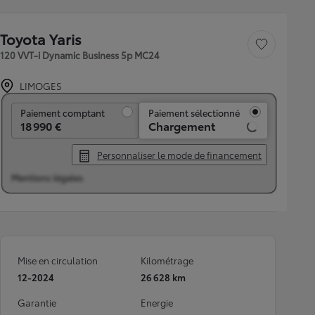
Toyota Yaris
Sauvegarder le véh
120 VVT-i Dynamic Business 5p MC24
LIMOGES
Paiement comptant
Paiement comptant
Paiement sélectionné
18 990 €
Chargement
Personnaliser le mode de financement
Mentions légales
Mise en circulation
Kilométrage
12-2024
26 628 km
Garantie
Energie