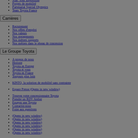
Start Your Impossible
Projets de mobilité
Partenariat Special Olympics
Team Toyota France
Carrières
Recrutement
Nos offres d'emploi
Nos valeurs
Nos engagements
Nos métiers supports
Nos métiers dans le réseau de concession
Le Groupe Toyota
A propos de nous
Histoire
Toyota en Europe
Toyota et vous
Toyota en France
Toujours plus loin
KINTO, la solution de mobilité sans contrainte
Espace Presse
(Opens in new window)
Trouvez votre concessionnaire Toyota
Prendre un RDV Atelier
Essayez une Toyota
Contactez-nous
Foire aux questions
(Opens in new window)
(Opens in new window)
(Opens in new window)
(Opens in new window)
(Opens in new window)
(Opens in new window)