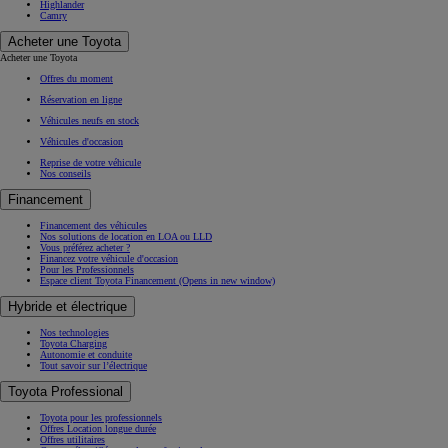
Highlander
Camry
Acheter une Toyota
Acheter une Toyota
Offres du moment
Réservation en ligne
Véhicules neufs en stock
Véhicules d'occasion
Reprise de votre véhicule
Nos conseils
Financement
Financement des véhicules
Nos solutions de location en LOA ou LLD
Vous préférez acheter ?
Financez votre véhicule d'occasion
Pour les Professionnels
Espace client Toyota Financement
(Opens in new window)
Hybride et électrique
Nos technologies
Toyota Charging
Autonomie et conduite
Tout savoir sur l’électrique
Toyota Professional
Toyota pour les professionnels
Offres Location longue durée
Offres utilitaires