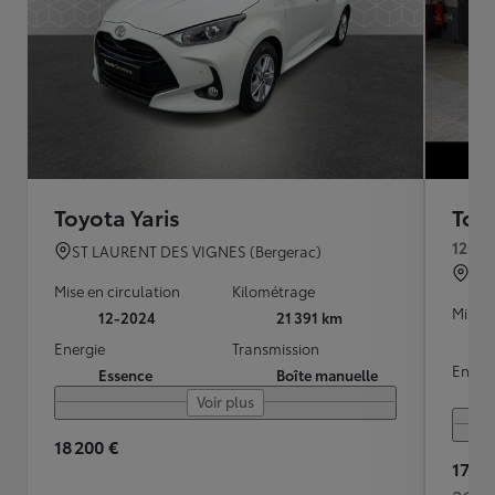
Toyota Yaris
Toyo
120 V
ST LAURENT DES VIGNES (Bergerac)
PAR
Mise en circulation
Kilométrage
Mise e
12-2024
21 391 km
Energie
Transmission
Energ
Essence
Boîte manuelle
Voir plus
18 200 €
17 99