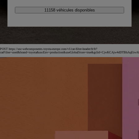
11158 véhicules disponibles
POST https://usc-webcomponents.toyota-europe.com/v1/car-filter-header/fr/fr?
carFilter=used&brand=toyota&uscEnv=production&useGlobalStore=true&gclid=CjwKCAjw4dDT