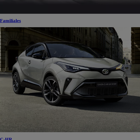
Familiales
C-HR