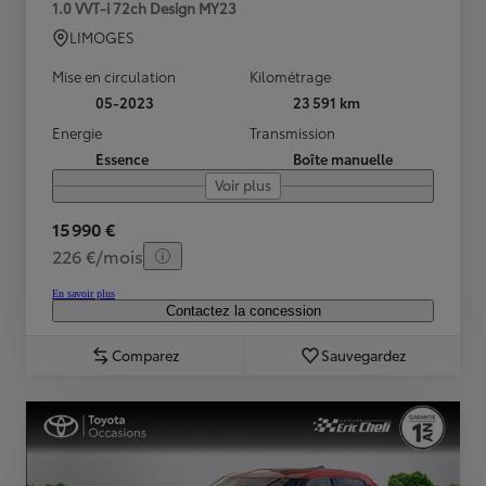
1.0 VVT-i 72ch Design MY23
LIMOGES
Mise en circulation
Kilométrage
05-2023
23 591 km
Energie
Transmission
Essence
Boîte manuelle
Voir plus
15 990 €
226 €/mois
En savoir plus
Contactez la concession
Comparez
Sauvegardez