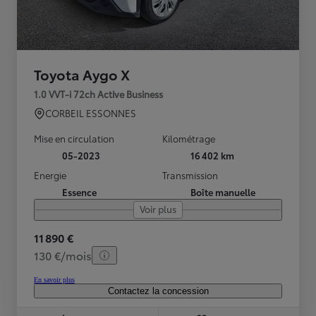
Toyota Aygo X
1.0 VVT-i 72ch Active Business
CORBEIL ESSONNES
Mise en circulation
Kilométrage
05-2023
16 402 km
Energie
Transmission
Essence
Boîte manuelle
Voir plus
11 890 €
130 €/mois
En savoir plus
Contactez la concession