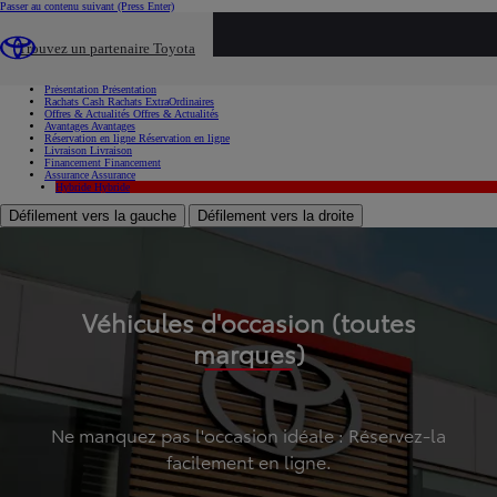
Passer au contenu suivant
(Press Enter)
...
Trouvez un partenaire Toyota
Voiture d'occasion
Présentation
Présentation
Rachats Cash
Rachats ExtraOrdinaires
Offres & Actualités
Offres & Actualités
Avantages
Avantages
Réservation en ligne
Réservation en ligne
Livraison
Livraison
Financement
Financement
Assurance
Assurance
Hybride
Hybride
Défilement vers la gauche
Défilement vers la droite
Véhicules d'occasion (toutes
marques)
Ne manquez pas l'occasion idéale : Réservez-la
facilement en ligne.