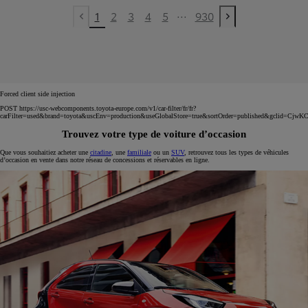
...
1
2
3
4
5
930
Previous page
Next page
Forced client side injection
POST https://usc-webcomponents.toyota-europe.com/v1/car-filter/fr/fr?
carFilter=used&brand=toyota&uscEnv=production&useGlobalStore=true&sortOrder=published
Trouvez votre type de voiture d’occasion
Que vous souhaitiez acheter une
citadine
, une
familiale
ou un
SUV
, retrouvez tous les types de véhicules
d’occasion en vente dans notre réseau de concessions et réservables en ligne.