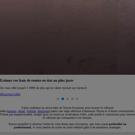
Réservez en ligne votre occasion pour 1€ seulement
Réservez en ligne
Faites confiance au savoir-faire de Toyota Occasions pour trouver le véhicule
idéal (
essence
,
diesel
,
hybride
,
électrique
) parmi une large sélection d’annonces Toyota et d’autres constructeurs.
Filtrez par marque/modèle, budget (prix ou loyer) ou localisation (ville, code postal et concession) pour trouver
le véhicule qui correspond à vos besoins.
Toyota simplifie et sécurise l'achat de votre future auto d'occasion, que vous soyez
particulier ou
professionnel
, et vous permet de rouler en toute sérénité grâce à de nombreux avantages.