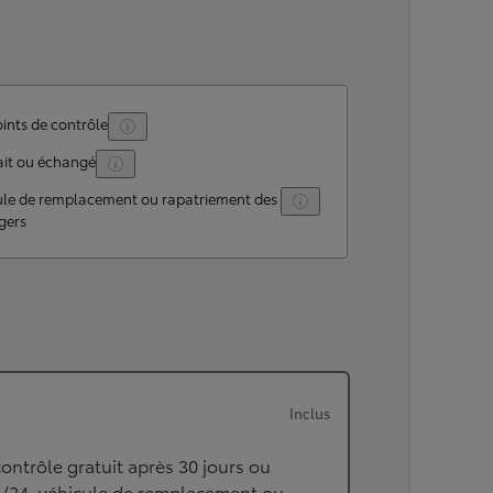
ints de contrôle
ait ou échangé
ule de remplacement ou rapatriement des
gers
Inclus
ontrôle gratuit après 30 jours ou
h/24, véhicule de remplacement ou