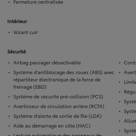
Fermeture centralisée
Intérieur
Volant cuir
Sécurité
Airbag passager désactivable
Contr
Système d'antiblocage des roues (ABS) avec
Avert
répartiteur électronique de la force de
Limit
freinage (EBD)
Régul
Système de sécurité pré-collision (PCS)
Systè
Avertisseur de circulation arrière (RCTA)
Systè
Système d'alerte de sortie de file (LDA)
Allu
Aide au démarrage en côte (HAC)
Systè
Lecture automatique des panneaux de