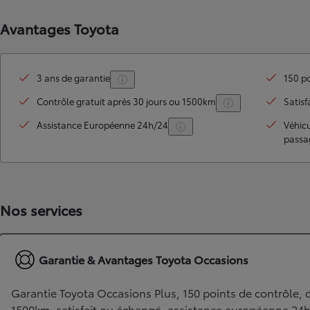
Avantages Toyota
3 ans de garantie
150 po
Contrôle gratuit après 30 jours ou 1500km
Satisf
Assistance Européenne 24h/24
Véhic
passa
TOYOTA C-HR
HYBRIDE OU HYBRIDE RECHARGEABLE
Disponible rapidement
Nos services
Garantie & Avantages Toyota Occasions
Garantie Toyota Occasions Plus, 150 points de contrôle, c
1500km, satisfait ou échangé, assistance européenne 24