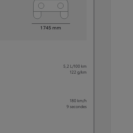
Largeur
1 745
mm
5,2
L/100 km
122
g/km
180
km/h
9
secondes