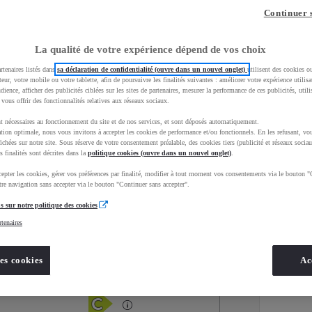
Continuer 
La qualité de votre expérience dépend de vos choix
rtenaires listés dans
sa déclaration de confidentialité (ouvre dans un nouvel onglet)
utilisent des cookies o
teur, votre mobile ou votre tablette, afin de poursuivre les finalités suivantes : améliorer votre expérience utilisat
udience, afficher des publicités ciblées sur les sites de partenaires, mesurer la performance de ces publicités, util
 vous offrir des fonctionnalités relatives aux réseaux sociaux.
t nécessaires au fonctionnement du site et de nos services, et sont déposés automatiquement.
tion optimale, nous vous invitons à accepter les cookies de performance et/ou fonctionnels. En les refusant, vou
ichées sur notre site. Sous réserve de votre consentement préalable, des cookies tiers (publicité et réseaux sociau
s finalités sont décrites dans la
politique cookies (ouvre dans un nouvel onglet)
.
epter les cookies, gérer vos préférences par finalité, modifier à tout moment vos consentements via le bouton "
Services
Concession
re navigation sans accepter via le bouton "Continuer sans accepter".
s sur notre politique des cookies
rtenaires
Energie
oyota Occasions
Essence
es cookies
Ac
Étiquette énergétique