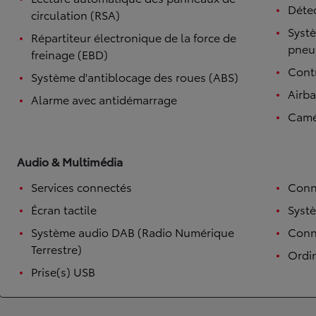
Détec
circulation (RSA)
Systè
Répartiteur électronique de la force de
pneu
freinage (EBD)
Contr
Système d'antiblocage des roues (ABS)
Airb
Alarme avec antidémarrage
Camé
Audio & Multimédia
Services connectés
Conn
Écran tactile
Syst
Système audio DAB (Radio Numérique
Conne
Terrestre)
Ordi
Prise(s) USB