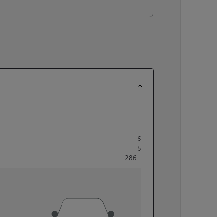
5
5
286
L