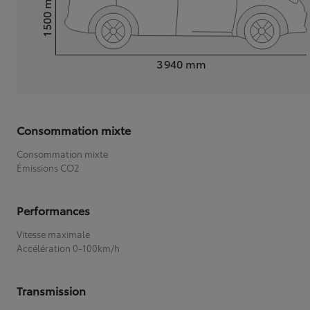
1 500
Hauteur
Longueur
3 940
mm
Consommation mixte
Consommation mixte
Émissions CO2
Performances
Vitesse maximale
Accélération 0-100km/h
Transmission