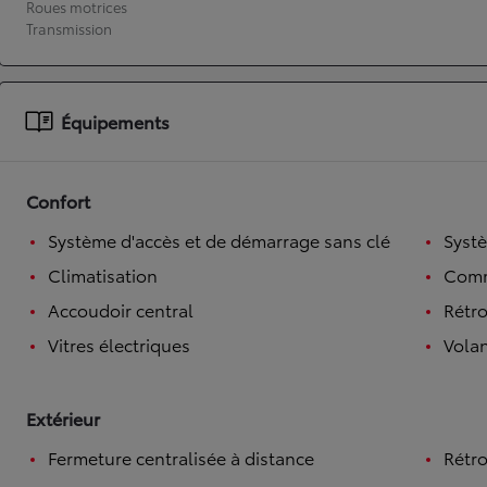
Roues motrices
Transmission
À partir de 19 700 €
Nouvelle Yaris Cross
HYBRIDE
Disponible prochainement
Équipements
Confort
Système d'accès et de démarrage sans clé
Syst
Climatisation
Comm
Accoudoir central
Rétro
Vitres électriques
Volan
Extérieur
Fermeture centralisée à distance
Rétro