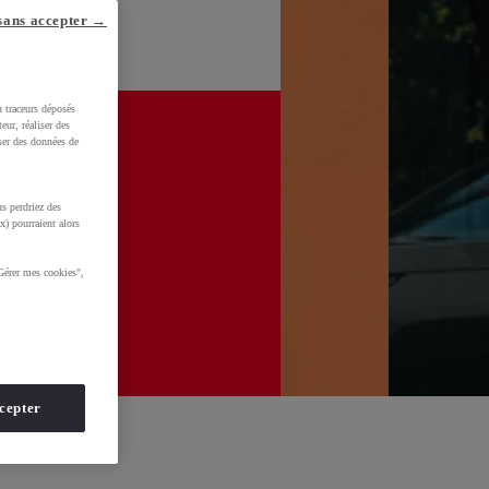
sans accepter →
u traceurs déposés
eur, réaliser des
iser des données de
s perdriez des
x) pourraient alors
Gérer mes cookies",
cepter