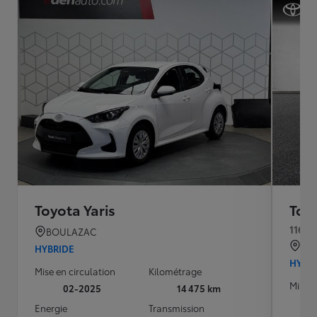
Toyota Yaris
Toyo
116h 
BOULAZAC
QU
HYBRIDE
HYBR
Mise en circulation
Kilométrage
Mise e
02-2025
14 475 km
Energie
Transmission