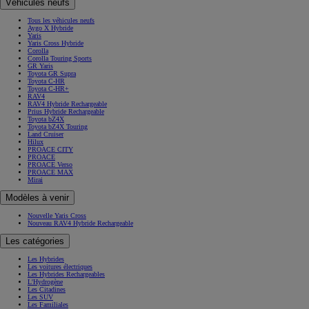
Véhicules neufs
Tous les véhicules neufs
Aygo X Hybride
Yaris
Yaris Cross Hybride
Corolla
Corolla Touring Sports
GR Yaris
Toyota GR Supra
Toyota C-HR
Toyota C-HR+
RAV4
RAV4 Hybride Rechargeable
Prius Hybride Rechargeable
Toyota bZ4X
Toyota bZ4X Touring
Land Cruiser
Hilux
PROACE CITY
PROACE
PROACE Verso
PROACE MAX
Mirai
Modèles à venir
Nouvelle Yaris Cross
Nouveau RAV4 Hybride Rechargeable
Les catégories
Les Hybrides
Les voitures électriques
Les Hybrides Rechargeables
L'Hydrogène
Les Citadines
Les SUV
Les Familiales