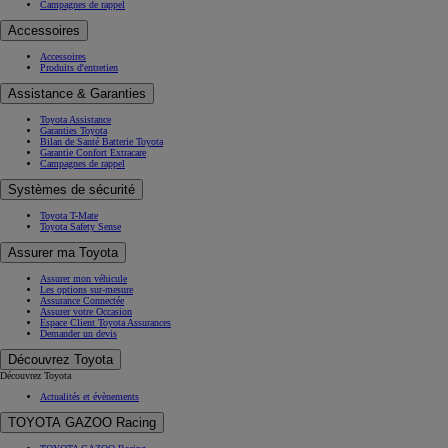
Campagnes de rappel
Accessoires
Accessoires
Produits d'entretien
Assistance & Garanties
Toyota Assistance
Garanties Toyota
Bilan de Santé Batterie Toyota
Garantie Confort Extracare
Campagnes de rappel
Systèmes de sécurité
Toyota T-Mate
Toyota Safety Sense
Assurer ma Toyota
Assurer mon véhicule
Les options sur-mesure
Assurance Connectée
Assurer votre Occasion
Espace Client Toyota Assurances
Demander un devis
Découvrez Toyota
Découvrez Toyota
Actualités et évènements
TOYOTA GAZOO Racing