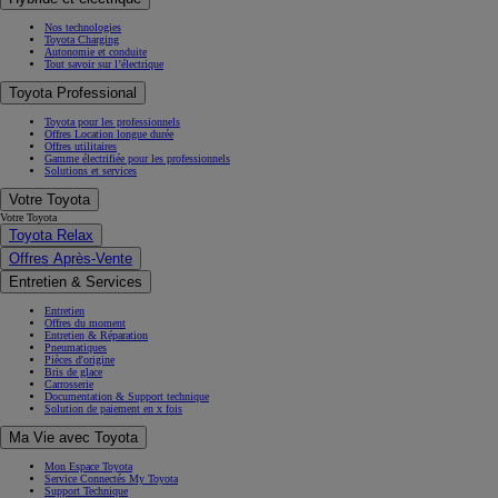
Nos technologies
Toyota Charging
Autonomie et conduite
Tout savoir sur l’électrique
Toyota Professional
Toyota pour les professionnels
Offres Location longue durée
Offres utilitaires
Gamme électrifiée pour les professionnels
Solutions et services
Votre Toyota
Votre Toyota
Toyota Relax
Offres Après-Vente
Entretien & Services
Entretien
Offres du moment
Entretien & Réparation
Pneumatiques
Pièces d'origine
Bris de glace
Carrosserie
Documentation & Support technique
Solution de paiement en x fois
Ma Vie avec Toyota
Mon Espace Toyota
Service Connectés My Toyota
Support Technique