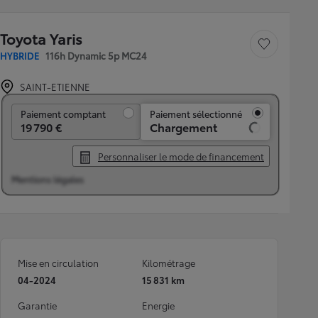
Toyota Yaris
Sauvegarder le véh
HYBRIDE
116h Dynamic 5p MC24
SAINT-ETIENNE
Paiement comptant
Paiement comptant
Paiement sélectionné
19 790 €
Chargement
Personnaliser le mode de financement
Mentions légales
Mise en circulation
Kilométrage
04-2024
15 831 km
Garantie
Energie