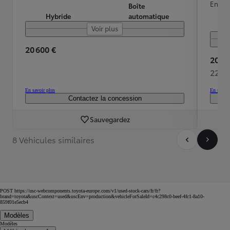
Energ
Boîte
Hybride
automatique
Voir plus
20 600 €
20 48
225 
En savoir plus
En savoir
Contactez la concession
Sauvegardez
8 Véhicules similaires
POST https://usc-webcomponents.toyota-europe.com/v1/used-stock-cars/fr/fr?
brand=toyota&uscContext=used&uscEnv=production&vehicleForSaleId=c4c298c0-beef-4fc1-8a10-
859f01e5ecb4
Modèles
Modèles