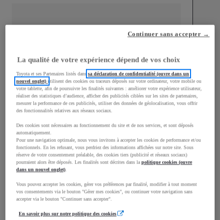
Continuer sans accepter →
mm
La qualité de votre expérience dépend de vos choix
1 500
Hauteur
Toyota et ses Partenaires listés dans
sa déclaration de confidentialité (ouvre dans un
nouvel onglet)
utilisent des cookies ou traceurs déposés sur votre ordinateur, votre mobile ou
votre tablette, afin de poursuivre les finalités suivantes : améliorer votre expérience utilisateur,
Longueur
3 940
mm
réaliser des statistiques d’audience, afficher des publicités ciblées sur les sites de partenaires,
mesurer la performance de ces publicités, utiliser des données de géolocalisation, vous offrir
des fonctionnalités relatives aux réseaux sociaux.
Des cookies sont nécessaires au fonctionnement du site et de nos services, et sont déposés
automatiquement.
Pour une navigation optimale, nous vous invitons à accepter les cookies de performance et/ou
fonctionnels. En les refusant, vous perdriez des informations affichées sur notre site. Sous
réserve de votre consentement préalable, des cookies tiers (publicité et réseaux sociaux)
Largeur
1 745
mm
pourraient alors être déposés. Les finalités sont décrites dans la
politique cookies (ouvre
dans un nouvel onglet)
.
Vous pouvez accepter les cookies, gérer vos préférences par finalité, modifier à tout moment
vos consentements via le bouton "Gérer mes cookies", ou continuer votre navigation sans
accepter via le bouton "Continuer sans accepter".
Consommation mixte
En savoir plus sur notre politique des cookies