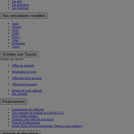
Les 4x4
Les Utilitaires
Les Sportives
Nos précédents modèles
Auris
Avensis
Aygo
GT86
Prius +
Verso
Highlander
Camry
Acheter une Toyota
Acheter une Toyota
Offres du moment
Réservation en ligne
Véhicules neufs en stock
Véhicules d'occasion
Reprise de votre véhicule
Nos conseils
Financement
Financement des véhicules
Nos solutions de location en LOA ou LLD
Vous préférez acheter ?
Financez votre véhicule d'occasion
Pour les Professionnels
Espace client Toyota Financement
(Opens in new window)
Hybride et électrique