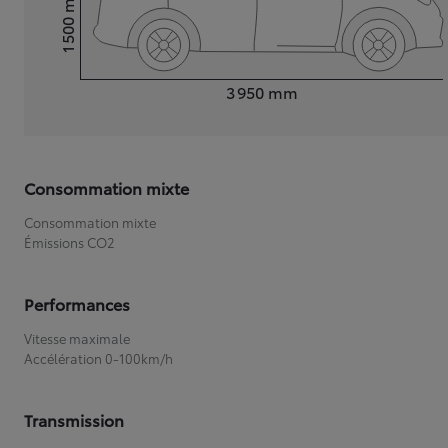
1 500
Hauteur
Longueur
3 950
mm
Consommation mixte
Consommation mixte
Émissions CO2
Performances
Vitesse maximale
Accélération 0-100km/h
Transmission