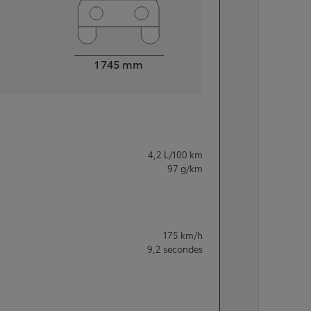
Largeur
1 745
mm
4,2
L/100 km
97
g/km
175
km/h
9,2
secondes