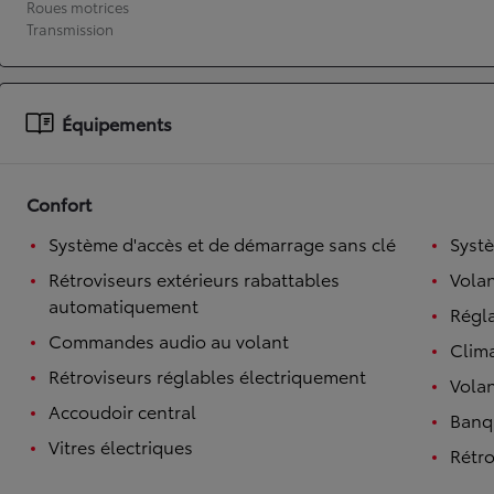
Roues motrices
Transmission
À partir de 19 700 €
Nouvelle Yaris Cross
HYBRIDE
Disponible prochainement
Équipements
Confort
Système d'accès et de démarrage sans clé
Syst
Rétroviseurs extérieurs rabattables
Volan
automatiquement
Régl
Commandes audio au volant
Clim
Rétroviseurs réglables électriquement
Volan
Accoudoir central
Banqu
Vitres électriques
Rétro