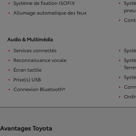
Système de fixation ISOFIX
Systè
pneu
Allumage automatique des feux
Contr
Audio & Multimédia
Services connectés
Syst
Reconnaissance vocale
Syst
Terre
Écran tactile
TOYOTA C-HR
Syst
HYBRIDE OU HYBRIDE RECHARGEABLE
Prise(s) USB
Disponible rapidement
Conne
Connexion Bluetooth®
Ordi
Avantages Toyota