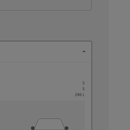
5
5
286
L