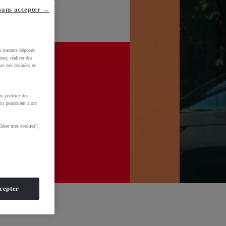
sans accepter →
u traceurs déposés
eur, réaliser des
iser des données de
s perdriez des
x) pourraient alors
Gérer mes cookies",
cepter