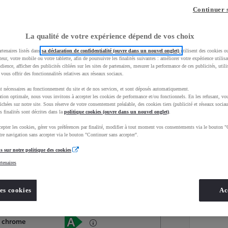
Continuer 
La qualité de votre expérience dépend de vos choix
rtenaires listés dans
sa déclaration de confidentialité (ouvre dans un nouvel onglet)
utilisent des cookies o
teur, votre mobile ou votre tablette, afin de poursuivre les finalités suivantes : améliorer votre expérience utilisat
udience, afficher des publicités ciblées sur les sites de partenaires, mesurer la performance de ces publicités, util
 vous offrir des fonctionnalités relatives aux réseaux sociaux.
t nécessaires au fonctionnement du site et de nos services, et sont déposés automatiquement.
tion optimale, nous vous invitons à accepter les cookies de performance et/ou fonctionnels. En les refusant, vou
ichées sur notre site. Sous réserve de votre consentement préalable, des cookies tiers (publicité et réseaux sociau
s finalités sont décrites dans la
politique cookies (ouvre dans un nouvel onglet)
.
epter les cookies, gérer vos préférences par finalité, modifier à tout moment vos consentements via le bouton "
Services
Concession
re navigation sans accepter via le bouton "Continuer sans accepter".
s sur notre politique des cookies
rtenaires
Energie
oyota Occasions
Hybride Essence
es cookies
Ac
Étiquette énergétique
is chrome