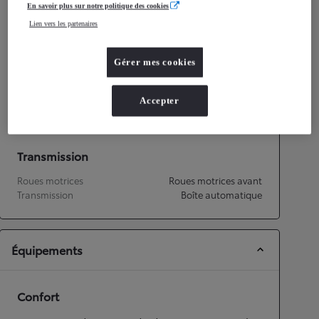
En savoir plus sur notre politique des cookies
Consommation mixte
4,3
L/100 km
Lien vers les partenaires
Émissions CO2
98
g/km
Gérer mes cookies
Performances
Vitesse maximale
175
km/h
Accepter
Accélération 0-100km/h
9,7
secondes
Transmission
Roues motrices
Roues motrices avant
Transmission
Boîte automatique
Équipements
Confort