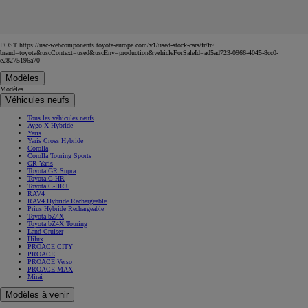
POST https://usc-webcomponents.toyota-europe.com/v1/used-stock-cars/fr/fr?
brand=toyota&uscContext=used&uscEnv=production&vehicleForSaleId=ad5ad723-0966-4045-8cc0-
e28275196a70
Modèles
Modèles
Véhicules neufs
Tous les véhicules neufs
Aygo X Hybride
Yaris
Yaris Cross Hybride
Corolla
Corolla Touring Sports
GR Yaris
Toyota GR Supra
Toyota C-HR
Toyota C-HR+
RAV4
RAV4 Hybride Rechargeable
Prius Hybride Rechargeable
Toyota bZ4X
Toyota bZ4X Touring
Land Cruiser
Hilux
PROACE CITY
PROACE
PROACE Verso
PROACE MAX
Mirai
Modèles à venir