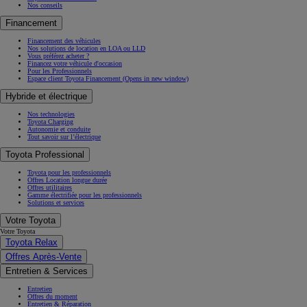
Nos conseils
Financement
Financement des véhicules
Nos solutions de location en LOA ou LLD
Vous préférez acheter ?
Financez votre véhicule d'occasion
Pour les Professionnels
Espace client Toyota Financement
(Opens in new window)
Hybride et électrique
Nos technologies
Toyota Charging
Autonomie et conduite
Tout savoir sur l’électrique
Toyota Professional
Toyota pour les professionnels
Offres Location longue durée
Offres utilitaires
Gamme électrifiée pour les professionnels
Solutions et services
Votre Toyota
Votre Toyota
Toyota Relax
Offres Après-Vente
Entretien & Services
Entretien
Offres du moment
Entretien & Réparation