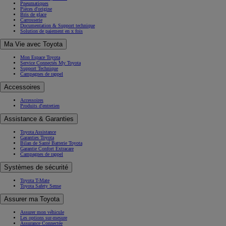
Pneumatiques
Pièces d'origine
Bris de glace
Carrosserie
Documentation & Support technique
Solution de paiement en x fois
Ma Vie avec Toyota
Mon Espace Toyota
Service Connectés My Toyota
Support Technique
Campagnes de rappel
Accessoires
Accessoires
Produits d'entretien
Assistance & Garanties
Toyota Assistance
Garanties Toyota
Bilan de Santé Batterie Toyota
Garantie Confort Extracare
Campagnes de rappel
Systèmes de sécurité
Toyota T-Mate
Toyota Safety Sense
Assurer ma Toyota
Assurer mon véhicule
Les options sur-mesure
Assurance Connectée