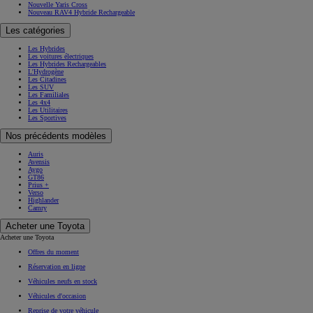
Nouvelle Yaris Cross
Nouveau RAV4 Hybride Rechargeable
Les catégories
Les Hybrides
Les voitures électriques
Les Hybrides Rechargeables
L'Hydrogène
Les Citadines
Les SUV
Les Familiales
Les 4x4
Les Utilitaires
Les Sportives
Nos précédents modèles
Auris
Avensis
Aygo
GT86
Prius +
Verso
Highlander
Camry
Acheter une Toyota
Acheter une Toyota
Offres du moment
Réservation en ligne
Véhicules neufs en stock
Véhicules d'occasion
Reprise de votre véhicule