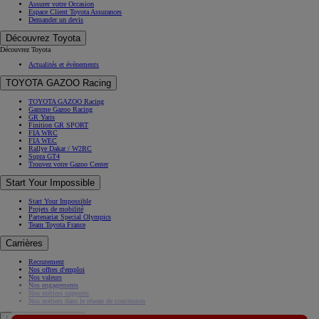
Assurer votre Occasion
Espace Client Toyota Assurances
Demander un devis
Découvrez Toyota
Découvrez Toyota
Actualités et évènements
TOYOTA GAZOO Racing
TOYOTA GAZOO Racing
Gamme Gazoo Racing
GR Yaris
Finition GR SPORT
FIA WRC
FIA WEC
Rallye Dakar / W2RC
Supra GT4
Trouvez votre Gazoo Center
Start Your Impossible
Start Your Impossible
Projets de mobilité
Partenariat Special Olympics
Team Toyota France
Carrières
Recrutement
Nos offres d'emploi
Nos valeurs
Nos engagements
Nos métiers supports
Nos métiers dans le réseau de concession