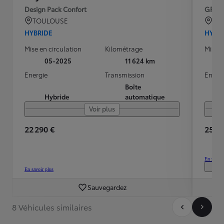
Design Pack Confort
GR S
TOULOUSE
BO
HYBRIDE
HYBR
Mise en circulation
Kilométrage
Mise e
05-2025
11 624 km
Energie
Transmission
Energ
Boîte
Hybride
automatique
Voir plus
22 290 €
25 30
En savoir
En savoir plus
Sauvegardez
8 Véhicules similaires