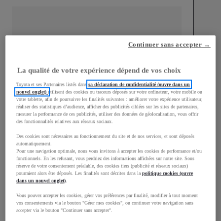
Continuer sans accepter →
mm
1 500
Hauteur
La qualité de votre expérience dépend de vos choix
Toyota et ses Partenaires listés dans
sa déclaration de confidentialité (ouvre dans un
nouvel onglet)
utilisent des cookies ou traceurs déposés sur votre ordinateur, votre mobile ou
Longueur
3 950
mm
votre tablette, afin de poursuivre les finalités suivantes : améliorer votre expérience utilisateur,
réaliser des statistiques d’audience, afficher des publicités ciblées sur les sites de partenaires,
mesurer la performance de ces publicités, utiliser des données de géolocalisation, vous offrir
des fonctionnalités relatives aux réseaux sociaux.
Des cookies sont nécessaires au fonctionnement du site et de nos services, et sont déposés
automatiquement.
Pour une navigation optimale, nous vous invitons à accepter les cookies de performance et/ou
fonctionnels. En les refusant, vous perdriez des informations affichées sur notre site. Sous
Largeur
1 745
mm
réserve de votre consentement préalable, des cookies tiers (publicité et réseaux sociaux)
pourraient alors être déposés. Les finalités sont décrites dans la
politique cookies (ouvre
dans un nouvel onglet)
.
Vous pouvez accepter les cookies, gérer vos préférences par finalité, modifier à tout moment
vos consentements via le bouton "Gérer mes cookies", ou continuer votre navigation sans
accepter via le bouton "Continuer sans accepter".
Consommation mixte