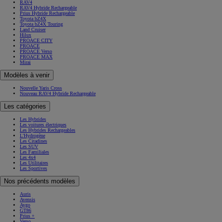
RAV4 Hybride Rechargeable
Prius Hybride Rechargeable
Toyota bZ4X
Toyota bZ4X Touring
Land Cruiser
Hilux
PROACE CITY
PROACE
PROACE Verso
PROACE MAX
Mirai
Modèles à venir
Nouvelle Yaris Cross
Nouveau RAV4 Hybride Rechargeable
Les catégories
Les Hybrides
Les voitures électriques
Les Hybrides Rechargeables
L'Hydrogène
Les Citadines
Les SUV
Les Familiales
Les 4x4
Les Utilitaires
Les Sportives
Nos précédents modèles
Auris
Avensis
Aygo
GT86
Prius +
Verso