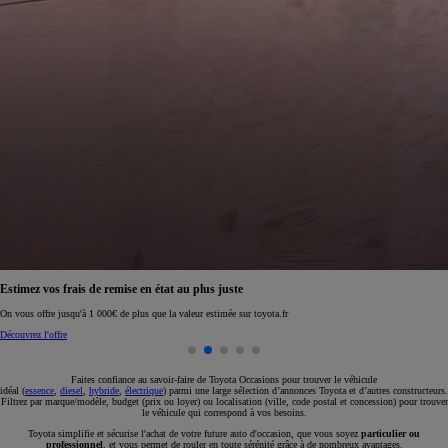
Estimez vos frais de remise en état au plus juste
On vous offre jusqu'à 1 000€ de plus que la valeur estimée sur toyota.fr
Découvrez l'offre
Faites confiance au savoir-faire de Toyota Occasions pour trouver le véhicule
idéal (
essence
,
diesel
,
hybride
,
électrique
) parmi une large sélection d’annonces Toyota et d’autres constructeurs.
Filtrez par marque/modèle, budget (prix ou loyer) ou localisation (ville, code postal et concession) pour trouver
le véhicule qui correspond à vos besoins.
Toyota simplifie et sécurise l'achat de votre future auto d'occasion, que vous soyez
particulier ou
professionnel
, et vous permet de rouler en toute sérénité grâce à de nombreux avantages.