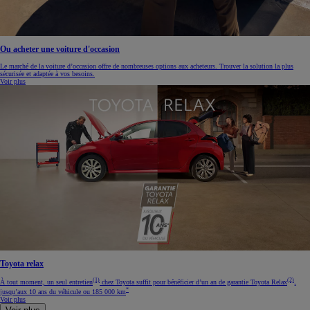
Ou acheter une voiture d'occasion
Le marché de la voiture d’occasion offre de nombreuses options aux acheteurs. Trouver la solution la plus
sécurisée et adaptée à vos besoins.
Voir plus
Toyota relax
(1)
(2)
À tout moment, un seul entretien
chez Toyota suffit pour bénéficier d’un an de garantie Toyota Relax
,
*
jusqu’aux 10 ans du véhicule ou 185 000 km
Voir plus
Voir plus