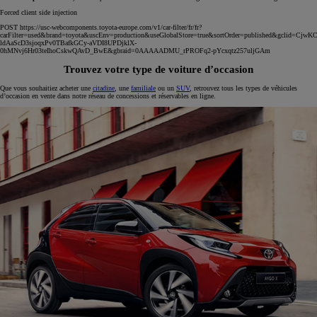
Une erreur est survenue. Nous vous invitons à réessayer ultérieurement.
Nous tentons de résoudre cet incident dès que possible. Merci de rafraichir la page ou de réessayer
ultérieurement.
(G-503)
Trouvez votre type de voiture d’occasion
Que vous souhaitiez acheter une
citadine
, une
familiale
ou un
SUV
, retrouvez tous les types de véhicules
d’occasion en vente dans notre réseau de concessions et réservables en ligne.