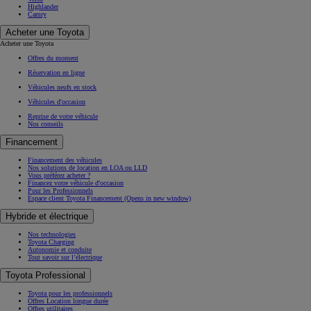
Highlander
Camry
Acheter une Toyota
Acheter une Toyota
Offres du moment
Réservation en ligne
Véhicules neufs en stock
Véhicules d'occasion
Reprise de votre véhicule
Nos conseils
Financement
Financement des véhicules
Nos solutions de location en LOA ou LLD
Vous préférez acheter ?
Financez votre véhicule d'occasion
Pour les Professionnels
Espace client Toyota Financement
(Opens in new window)
Hybride et électrique
Nos technologies
Toyota Charging
Autonomie et conduite
Tout savoir sur l’électrique
Toyota Professional
Toyota pour les professionnels
Offres Location longue durée
Offres utilitaires