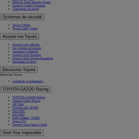
Bilan de Santé Batterie Toyota
Garantie Confort Extracare
Campagnes de rappel
Systèmes de sécurité
Toyota T-Mate
Toyota Safety Sense
Assurer ma Toyota
Assurer mon véhicule
Les options sur-mesure
Assurance Connectée
Assurer votre Occasion
Espace Client Toyota Assurances
Demander un devis
Découvrez Toyota
Découvrez Toyota
Actualités et évènements
TOYOTA GAZOO Racing
TOYOTA GAZOO Racing
Gamme Gazoo Racing
GR Yaris
Finition GR SPORT
FIA WRC
FIA WEC
Rallye Dakar / W2RC
Supra GT4
Trouvez votre Gazoo Center
Start Your Impossible