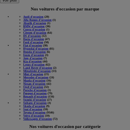
Nos voitures d'occasion par marque
Audi d'occasion
(20)
Alfa Romeo d'occasion
(1)
Abarth d'occasion
(1)
BMW d'occasion
(30)
Cupra d'occasion
(1)
Citroen d'occasion
(64)
DS d'occasion
(12)
Dacia d'occasion
(47)
Ford d'occasion
(58)
Fiat d'occasion
(38)
Hyundai d'occasion
(81)
Honda d'occasion
(6)
Isuzu d'occasion
(3)
Jeep d'occasion
(7)
Kia d'occasion
(44)
Lexus d'occasion
(62)
Land Rover d'occasion
(2)
Mitsubishi d'occasion
(13)
Mini d'occasion
(21)
Mercedes d'occasion
(24)
Mazda d'occasion
(16)
Nissan d'occasion
(42)
Opel d'occasion
(32)
Porsche d'occasion
(1)
Peugeot d'occasion
(79)
Renault d'occasion
(134)
Suzuki d'occasion
(27)
Subaru d'occasion
(3)
Skoda d'occasion
(9)
Seat d'occasion
(10)
Toyota d'occasion
(9346)
Volvo d'occasion
(10)
Volkswagen d'occasion
(72)
Nos voitures d'occasion par catégorie