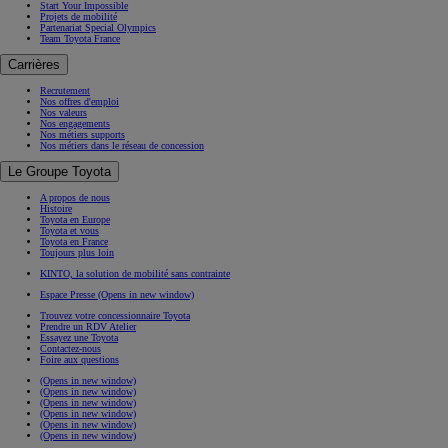
Start Your Impossible
Projets de mobilité
Partenariat Special Olympics
Team Toyota France
Carrières
Recrutement
Nos offres d'emploi
Nos valeurs
Nos engagements
Nos métiers supports
Nos métiers dans le réseau de concession
Le Groupe Toyota
A propos de nous
Histoire
Toyota en Europe
Toyota et vous
Toyota en France
Toujours plus loin
KINTO, la solution de mobilité sans contrainte
Espace Presse
(Opens in new window)
Trouvez votre concessionnaire Toyota
Prendre un RDV Atelier
Essayez une Toyota
Contactez-nous
Foire aux questions
(Opens in new window)
(Opens in new window)
(Opens in new window)
(Opens in new window)
(Opens in new window)
(Opens in new window)