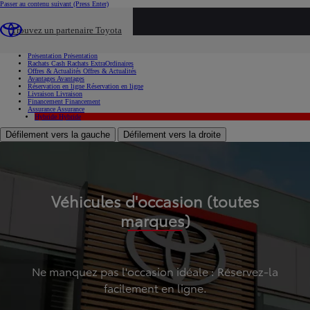
Passer au contenu suivant
(Press Enter)
...
Trouvez un partenaire Toyota
Voiture d'occasion
Présentation
Présentation
Rachats Cash
Rachats ExtraOrdinaires
Offres & Actualités
Offres & Actualités
Avantages
Avantages
Réservation en ligne
Réservation en ligne
Livraison
Livraison
Financement
Financement
Assurance
Assurance
Hybride
Hybride
Défilement vers la gauche
Défilement vers la droite
Véhicules d'occasion (toutes
marques)
Ne manquez pas l'occasion idéale : Réservez-la
facilement en ligne.