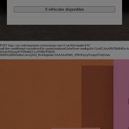
0 véhicules disponibles
POST https://usc-webcomponents.toyota-europe.com/v1/car-filter-header/fr/fr?
carFilter=used&brand=toyota&uscEnv=production&useGlobalStore=true&gclid=CjwKCAjwhNbTBhB4EiwA
ldAaScD3sjoqxPv0TBafkGCy-aVDI8UPDjklX-
0hMNvj6Hr03teIhoCskwQAvD_BwE&gbraid=0AAAAADMU_rPROFq2-pYcxqtz257uljGAm