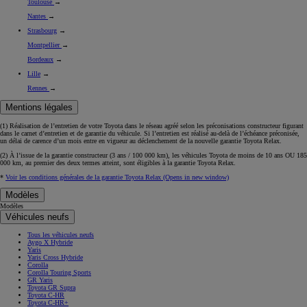
Nantes
→
Strasbourg
→
Montpellier
→
Bordeaux
→
Lille
→
Rennes
→
Mentions légales
(1) Réalisation de l’entretien de votre Toyota dans le réseau agréé selon les préconisations constructeur figurant
dans le carnet d’entretien et de garantie du véhicule. Si l’entretien est réalisé
au-delà de l’échéance
préconisée,
un délai de carence d’un mois
entre en vigueur au déclenchement de la nouvelle garantie Toyota Relax.
(2) À l’issue de la garantie constructeur (3 ans / 100 000 km), les véhicules Toyota de moins de 10 ans
OU
185
000 km, au premier des deux termes atteint, sont éligibles à la garantie Toyota Relax.
*
Voir les conditions générales de la garantie Toyota Relax
(Opens in new window)
Modèles
Modèles
Véhicules neufs
Tous les véhicules neufs
Aygo X Hybride
Yaris
Yaris Cross Hybride
Corolla
Corolla Touring Sports
GR Yaris
Toyota GR Supra
Toyota C-HR
Toyota C-HR+
RAV4