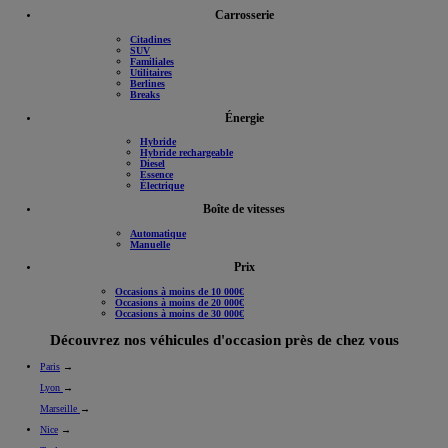
Carrosserie
Citadines
SUV
Familiales
Utilitaires
Berlines
Breaks
Énergie
Hybride
Hybride rechargeable
Diesel
Essence
Électrique
Boîte de vitesses
Automatique
Manuelle
Prix
Occasions à moins de 10 000€
Occasions à moins de 20 000€
Occasions à moins de 30 000€
Découvrez nos véhicules d'occasion près de chez vous
Paris
→
Lyon
→
Marseille
→
Nice
→
Toulouse
→