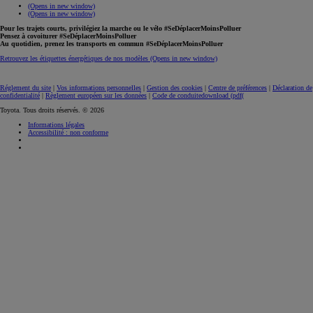
(Opens in new window)
(Opens in new window)
Pour les trajets courts, privilégiez la marche ou le vélo #SeDéplacerMoinsPolluer
Pensez à covoiturer #SeDéplacerMoinsPolluer
Au quotidien, prenez les transports en commun #SeDéplacerMoinsPolluer
Retrouvez les étiquettes énergétiques de nos modèles
(Opens in new window)
Réglement du site
|
Vos informations personnelles
|
Gestion des cookies
|
Centre de préférences
|
Déclaration de
confidentialité
|
Règlement européen sur les données
|
Code de conduite
download (pdf(
Toyota. Tous droits réservés. © 2026
Informations légales
Accessibilité : non conforme