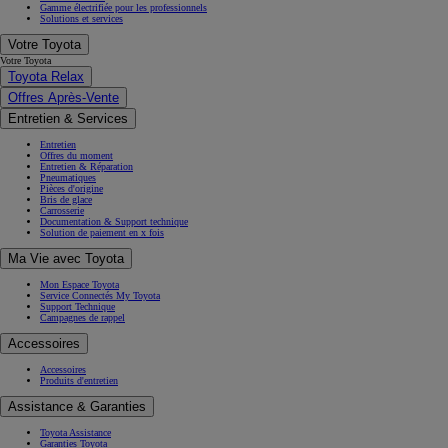
Gamme électrifiée pour les professionnels
Solutions et services
Votre Toyota
Votre Toyota
Toyota Relax
Offres Après-Vente
Entretien & Services
Entretien
Offres du moment
Entretien & Réparation
Pneumatiques
Pièces d'origine
Bris de glace
Carrosserie
Documentation & Support technique
Solution de paiement en x fois
Ma Vie avec Toyota
Mon Espace Toyota
Service Connectés My Toyota
Support Technique
Campagnes de rappel
Accessoires
Accessoires
Produits d'entretien
Assistance & Garanties
Toyota Assistance
Garanties Toyota