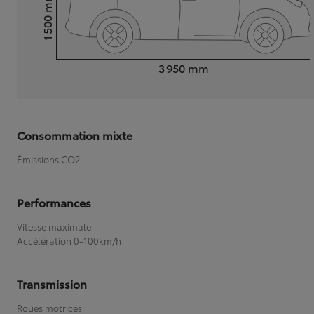
mm
1 500
Hauteur
Longueur
3 950
mm
Consommation mixte
Émissions CO2
Performances
Vitesse maximale
Accélération 0-100km/h
Transmission
Roues motrices