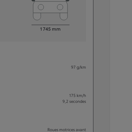
Largeur
1 745
mm
97
g/km
175
km/h
9,2
secondes
Roues motrices avant