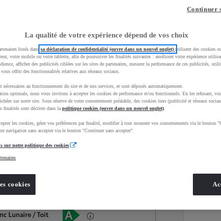
Continuer 
La qualité de votre expérience dépend de vos choix
rtenaires listés dans
sa déclaration de confidentialité (ouvre dans un nouvel onglet)
utilisent des cookies o
teur, votre mobile ou votre tablette, afin de poursuivre les finalités suivantes : améliorer votre expérience utilisat
udience, afficher des publicités ciblées sur les sites de partenaires, mesurer la performance de ces publicités, util
 vous offrir des fonctionnalités relatives aux réseaux sociaux.
t nécessaires au fonctionnement du site et de nos services, et sont déposés automatiquement.
tion optimale, nous vous invitons à accepter les cookies de performance et/ou fonctionnels. En les refusant, vou
ichées sur notre site. Sous réserve de votre consentement préalable, des cookies tiers (publicité et réseaux sociau
s finalités sont décrites dans la
politique cookies (ouvre dans un nouvel onglet)
.
epter les cookies, gérer vos préférences par finalité, modifier à tout moment vos consentements via le bouton "
Services
Concession
re navigation sans accepter via le bouton "Continuer sans accepter".
s sur notre politique des cookies
rtenaires
Energie
oyota Occasions
Hybride Essence
es cookies
Ac
Étiquette énergétique
nc Lunaire / Toit