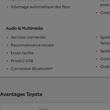
pneu
Allumage automatique des feux
Contr
Audio & Multimédia
Services connectés
Syst
Terre
Reconnaissance vocale
Syst
Écran tactile
Conne
TOYOTA C-HR
Prise(s) USB
HYBRIDE OU HYBRIDE RECHARGEABLE
Ordi
Disponible rapidement
Connexion Bluetooth®
Avantages Toyota