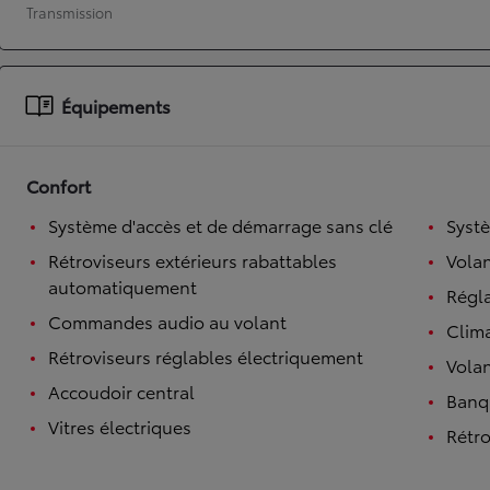
Transmission
À partir de 19 700 €
Nouvelle Yaris Cross
HYBRIDE
Disponible prochainement
Équipements
Confort
Système d'accès et de démarrage sans clé
Syst
Rétroviseurs extérieurs rabattables
Volan
automatiquement
Régl
Commandes audio au volant
Clim
Rétroviseurs réglables électriquement
Volan
Accoudoir central
Banqu
Vitres électriques
Rétro