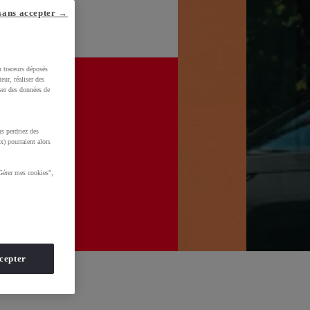
sans accepter →
u traceurs déposés
eur, réaliser des
iser des données de
s perdriez des
x) pourraient alors
Gérer mes cookies",
cepter