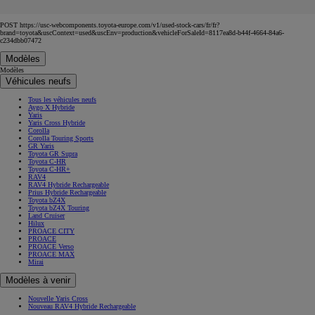
POST https://usc-webcomponents.toyota-europe.com/v1/used-stock-cars/fr/fr?
brand=toyota&uscContext=used&uscEnv=production&vehicleForSaleId=8117ea8d-b44f-4664-84a6-
c234dbb07472
Modèles
Modèles
Véhicules neufs
Tous les véhicules neufs
Aygo X Hybride
Yaris
Yaris Cross Hybride
Corolla
Corolla Touring Sports
GR Yaris
Toyota GR Supra
Toyota C-HR
Toyota C-HR+
RAV4
RAV4 Hybride Rechargeable
Prius Hybride Rechargeable
Toyota bZ4X
Toyota bZ4X Touring
Land Cruiser
Hilux
PROACE CITY
PROACE
PROACE Verso
PROACE MAX
Mirai
Modèles à venir
Nouvelle Yaris Cross
Nouveau RAV4 Hybride Rechargeable