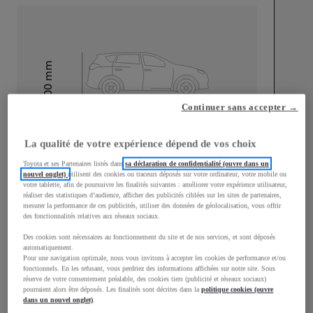
mm
1 500
Hauteur
Continuer sans accepter →
Longueur
3 950
mm
La qualité de votre expérience dépend de vos choix
Toyota et ses Partenaires listés dans
sa déclaration de confidentialité (ouvre dans un
nouvel onglet)
utilisent des cookies ou traceurs déposés sur votre ordinateur, votre mobile ou
votre tablette, afin de poursuivre les finalités suivantes : améliorer votre expérience utilisateur,
réaliser des statistiques d’audience, afficher des publicités ciblées sur les sites de partenaires,
mesurer la performance de ces publicités, utiliser des données de géolocalisation, vous offrir
des fonctionnalités relatives aux réseaux sociaux.
Largeur
1 745
mm
Des cookies sont nécessaires au fonctionnement du site et de nos services, et sont déposés
automatiquement.
Pour une navigation optimale, nous vous invitons à accepter les cookies de performance et/ou
fonctionnels. En les refusant, vous perdriez des informations affichées sur notre site. Sous
réserve de votre consentement préalable, des cookies tiers (publicité et réseaux sociaux)
pourraient alors être déposés. Les finalités sont décrites dans la
politique cookies (ouvre
Consommation mixte
dans un nouvel onglet)
.