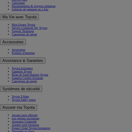
Carrosserie
Documentation & Support technique
Solution de paiement en x fois
Ma Vie avec Toyota
Mon Espace Toyota
Service Connectés My Toyota
Support Technique
Campagnes de rappel
Accessoires
Accessoires
Produits d'entretien
Assistance & Garanties
Toyota Assistance
Garanties Toyota
Bilan de Santé Batterie Toyota
Garantie Confort Extracare
Campagnes de rappel
Systèmes de sécurité
Toyota T-Mate
Toyota Safety Sense
Assurer ma Toyota
Assurer mon véhicule
Les options sur-mesure
Assurance Connectée
Assurer votre Occasion
Espace Client Toyota Assurances
Demander un devis