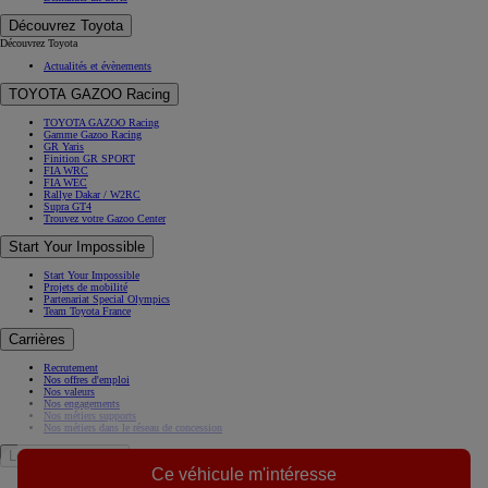
Découvrez Toyota
Découvrez Toyota
Actualités et évènements
TOYOTA GAZOO Racing
TOYOTA GAZOO Racing
Gamme Gazoo Racing
GR Yaris
Finition GR SPORT
FIA WRC
FIA WEC
Rallye Dakar / W2RC
Supra GT4
Trouvez votre Gazoo Center
Start Your Impossible
Start Your Impossible
Projets de mobilité
Partenariat Special Olympics
Team Toyota France
Carrières
Recrutement
Nos offres d'emploi
Nos valeurs
Nos engagements
Nos métiers supports
Nos métiers dans le réseau de concession
Le Groupe Toyota
Ce véhicule m'intéresse
A propos de nous