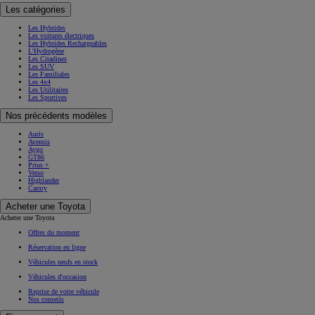
Les catégories
Les Hybrides
Les voitures électriques
Les Hybrides Rechargeables
L'Hydrogène
Les Citadines
Les SUV
Les Familiales
Les 4x4
Les Utilitaires
Les Sportives
Nos précédents modèles
Auris
Avensis
Aygo
GT86
Prius +
Verso
Highlander
Camry
Acheter une Toyota
Acheter une Toyota
Offres du moment
Réservation en ligne
Véhicules neufs en stock
Véhicules d'occasion
Reprise de votre véhicule
Nos conseils