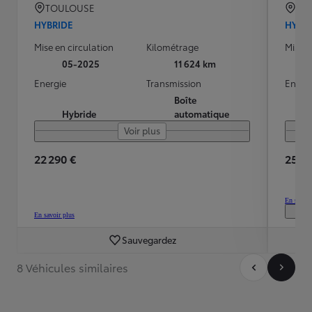
TOULOUSE
BO
HYBRIDE
HYBR
Mise en circulation
Kilométrage
Mise e
05-2025
11 624 km
Energie
Transmission
Energ
Boîte
Hybride
automatique
Voir plus
22 290 €
25 30
En savoir
En savoir plus
Sauvegardez
8 Véhicules similaires