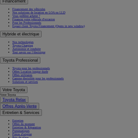
Financement
Financement des véhicules
Nos solutions de location en LOA ou LLD
Vous préférez acheter ?
Financez votre véhicule d'occasion
Pour les Professionnels
Espace client Toyota Financement
(Opens in new window)
Hybride et électrique
Nos technologies
Toyota Charging
Autonomie et conduite
Tout savoir sur l’électrique
Toyota Professional
Toyota pour les professionnels
Offres Location longue durée
Offres utilitaires
Gamme électrifiée pour les professionnels
Solutions et services
Votre Toyota
Votre Toyota
Toyota Relax
Offres Après-Vente
Entretien & Services
Entretien
Offres du moment
Entretien & Réparation
Pneumatiques
Pièces d'origine
Bris de glace