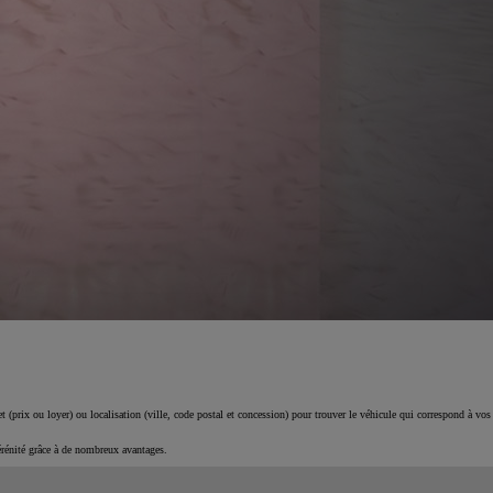
 (prix ou loyer) ou localisation (ville, code postal et concession) pour trouver le véhicule qui correspond à vos
érénité grâce à de nombreux avantages.