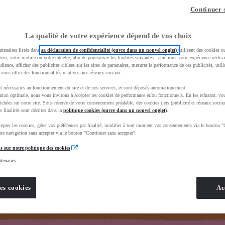
z-vous ?
Quel est votre budget ?
Dans quelle vi
Continuer 
Prix / Loyer
Ville / 
La qualité de votre expérience dépend de vos choix
rtenaires listés dans
sa déclaration de confidentialité (ouvre dans un nouvel onglet)
utilisent des cookies o
teur, votre mobile ou votre tablette, afin de poursuivre les finalités suivantes : améliorer votre expérience utilisat
udience, afficher des publicités ciblées sur les sites de partenaires, mesurer la performance de ces publicités, util
 vous offrir des fonctionnalités relatives aux réseaux sociaux.
t nécessaires au fonctionnement du site et de nos services, et sont déposés automatiquement.
uscEnv=production&useGlobalStore=true
tion optimale, nous vous invitons à accepter les cookies de performance et/ou fonctionnels. En les refusant, vou
ichées sur notre site. Sous réserve de votre consentement préalable, des cookies tiers (publicité et réseaux sociau
s finalités sont décrites dans la
politique cookies (ouvre dans un nouvel onglet)
.
epter les cookies, gérer vos préférences par finalité, modifier à tout moment vos consentements via le bouton "
re navigation sans accepter via le bouton "Continuer sans accepter".
s sur notre politique des cookies
rtenaires
es cookies
Ac