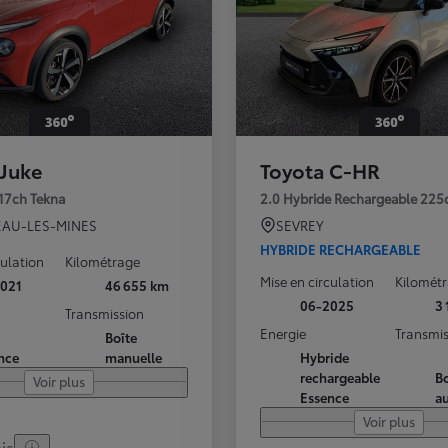
 Juke
Toyota C-HR
117ch Tekna
2.0 Hybride Rechargeable 225
AU-LES-MINES
SEVREY
HYBRIDE RECHARGEABLE
culation
Kilométrage
Mise en circulation
Kilomét
021
46 655 km
06-2025
3
Transmission
Energie
Transmis
Boîte
nce
manuelle
Hybride
rechargeable
Bo
Voir plus
Essence
a
Voir plus
is