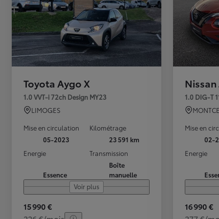
Toyota Aygo X
Nissan
1.0 VVT-i 72ch Design MY23
1.0 DIG-T 
LIMOGES
MONTCE
Mise en circulation
Kilométrage
Mise en cir
05-2023
23 591 km
02-2
Energie
Transmission
Energie
Boîte
Essence
manuelle
Esse
Voir plus
15 990 €
16 990 €
226 €/mois
277 €/mo