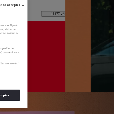
lle ?
sans accepter →
Code Postal / Concession
11177 véhicules disponibles
u traceurs déposés
eur, réaliser des
iser des données de
s perdriez des
x) pourraient alors
Gérer mes cookies",
cepter