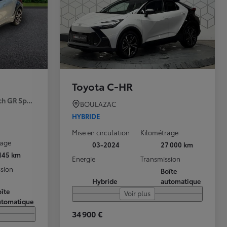
Toyota C-HR
ch GR Sport Premiere MY25
BOULAZAC
HYBRIDE
Mise en circulation
Kilométrage
rage
03-2024
27 000 km
 145 km
Energie
Transmission
sion
Boîte
Hybride
automatique
îte
Voir plus
utomatique
34 900 €