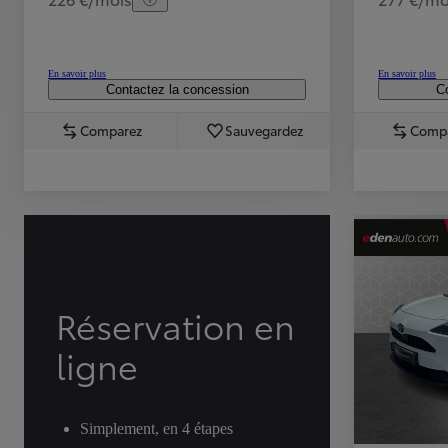
En savoir plus
En savoir plus
Contactez la concession
Co
Comparez
Sauvegardez
Comp
TOYOTA C-HR
HYBRIDE OU HYBRIDE RECHARGEABLE
Disponible rapidement
Réservation en
ligne
Simplement, en 4 étapes