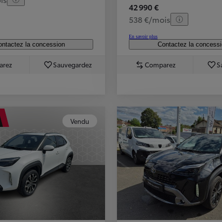
42 990 €
538 €/mois
En savoir plus
ntactez la concession
Contactez la concess
arez
Sauvegardez
Comparez
S
Vendu