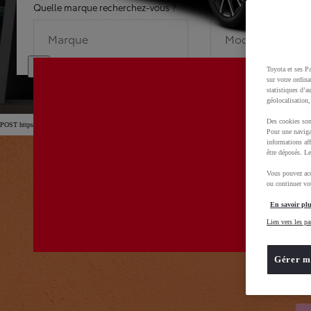
Quelle marque recherchez-vous ?
Quel modèle recherche
Marque
Modèle
Toyota et ses Pa
sur votre ordina
statistiques d’a
géolocalisation,
Des cookies son
POST https://usc-webcomponents.toyota-europe.com/v1/car-filter-header/fr/fr?carFilter=used&brand=toyota&
Pour une naviga
informations aff
être déposés. Le
Vous pouvez acc
ou continuer vot
En savoir plu
Lien vers les pa
Gérer m