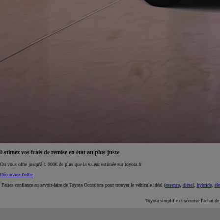
À partir de 19 700 €
Nouvelle Yaris Cross
HYBRIDE
Disponible prochainement
Faites confiance au savoir-faire de Toyota Occasions pour trouver le véhicule idéal (
essence
,
diesel
,
hybride
,
éle
Toyota simplifie et sécurise l'achat d