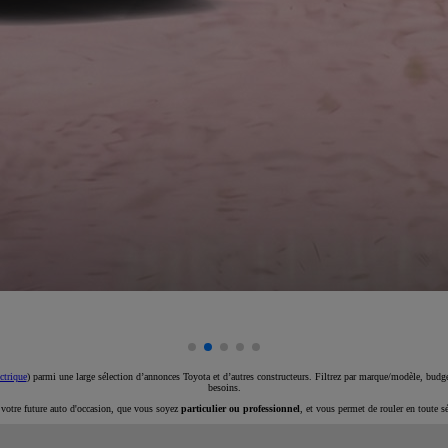
ctrique
) parmi une large sélection d’annonces Toyota et d’autres constructeurs. Filtrez par marque/modèle, budget
besoins.
e votre future auto d'occasion, que vous soyez
particulier ou professionnel
, et vous permet de rouler en toute s