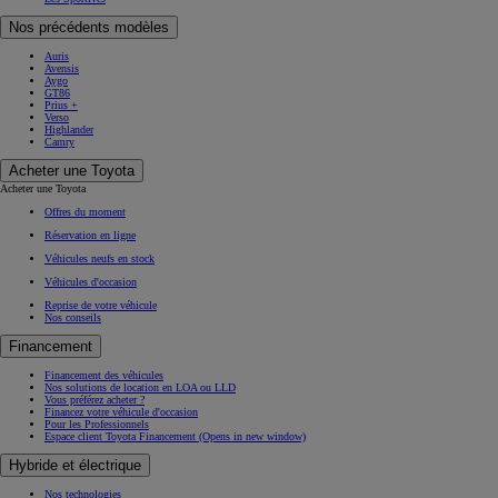
Nos précédents modèles
Auris
Avensis
Aygo
GT86
Prius +
Verso
Highlander
Camry
Acheter une Toyota
Acheter une Toyota
Offres du moment
Réservation en ligne
Véhicules neufs en stock
Véhicules d'occasion
Reprise de votre véhicule
Nos conseils
Financement
Financement des véhicules
Nos solutions de location en LOA ou LLD
Vous préférez acheter ?
Financez votre véhicule d'occasion
Pour les Professionnels
Espace client Toyota Financement
(Opens in new window)
Hybride et électrique
Nos technologies