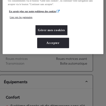
Consommation mixte
vos consentements via le bouton "Gérer mes cookies", ou continuer votre navigation sans
accepter via le bouton "Continuer sans accepter".
Émissions CO2
87
g/km
En savoir plus sur notre politique des cookies
Lien vers les partenaires
Performances
Gérer mes cookies
Vitesse maximale
175
km/h
Accélération 0-100km/h
9,7
secondes
Accepter
Transmission
Roues motrices
Roues motrices avant
Transmission
Boîte automatique
Équipements
Confort
Système d'accès et de démarrage sans clé