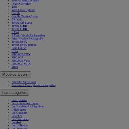
Tous les véhicules neufs
Aygo X Hybride
Yaris
Yaris Cross Hybride
Corolla
Corolla Touring Sports
GR Yaris
Toyota GR Supra
Toyota C-HR
Toyota C-HR+
RAV4
RAV4 Hybride Rechargeable
Prius Hybride Rechargeable
Toyota bZ4X
Toyota bZ4X Touring
Land Cruiser
Hilux
PROACE CITY
PROACE
PROACE Verso
PROACE MAX
Mirai
Modèles à venir
Nouvelle Yaris Cross
Nouveau RAV4 Hybride Rechargeable
Les catégories
Les Hybrides
Les voitures électriques
Les Hybrides Rechargeables
L'Hydrogène
Les Citadines
Les SUV
Les Familiales
Les 4x4
Les Utilitaires
Les Sportives