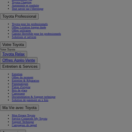
Toyota Charging
Autonomie et conduite
Tout savoir sur l’électrique
Toyota Professional
Toyota pour les professionnels
Offres Location longue durée
Offres utilitaires
Gamme électrifiée pour les professionnels
Solutions et services
Votre Toyota
Votre Toyota
Toyota Relax
Offres Après-Vente
Entretien & Services
Entretien
Offres du moment
Entretien & Réparation
Pneumatiques
Pièces d'origine
Bris de glace
Carrosserie
Documentation & Support technique
Solution de paiement en x fois
Ma Vie avec Toyota
Mon Espace Toyota
Service Connectés My Toyota
Support Technique
Campagnes de rappel