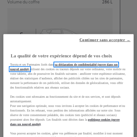
Volume du coffre
286
L
mm
Continuer sans accepter →
1 500
Hauteur
La qualité de votre expérience dépend de vos choix
Longueur
3 940
mm
Toyota et ses Partenaires listés dans
sa déclaration de confidentialité (ouvre dans un
nouvel onglet)
utilisent des cookies ou traceurs déposés sur votre ordinateur, votre mobile ou
votre tablette, afin de poursuivre les finalités suivantes : améliorer votre expérience utilisateur,
réaliser des statistiques d’audience, afficher des publicités ciblées sur les sites de partenaires,
mesurer la performance de ces publicités, utiliser des données de géolocalisation, vous offrir
des fonctionnalités relatives aux réseaux sociaux.
Des cookies sont nécessaires au fonctionnement du site et de nos services, et sont déposés
automatiquement.
Pour une navigation optimale, nous vous invitons à accepter les cookies de performance et/ou
Largeur
1 745
mm
fonctionnels. En les refusant, vous perdriez des informations affichées sur notre site. Sous
réserve de votre consentement préalable, des cookies tiers (publicité et réseaux sociaux)
pourraient alors être déposés. Les finalités sont décrites dans la
politique cookies (ouvre
dans un nouvel onglet)
.
Vous pouvez accepter les cookies, gérer vos préférences par finalité, modifier à tout moment