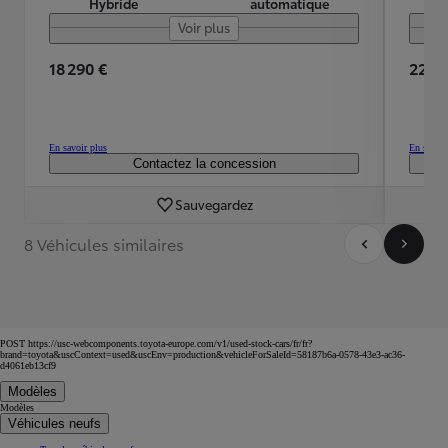
Hybride
automatique
Voir plus
18 290 €
22 28
En savoir plus
En savoir
Contactez la concession
Sauvegardez
8 Véhicules similaires
POST https://usc-webcomponents.toyota-europe.com/v1/used-stock-cars/fr/fr?
brand=toyota&uscContext=used&uscEnv=production&vehicleForSaleId=58187b6a-0578-43e3-ac36-
d4061eb13cf9
Modèles
Modèles
Véhicules neufs