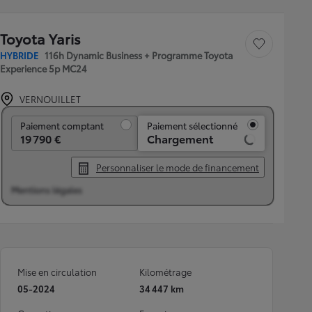
Toyota Yaris
Sauvegarder le véh
HYBRIDE
116h Dynamic Business + Programme Toyota
Experience 5p MC24
VERNOUILLET
Paiement comptant
Paiement comptant
Paiement sélectionné
19 790 €
Chargement
Personnaliser le mode de financement
Mentions légales
Mise en circulation
Kilométrage
05-2024
34 447 km