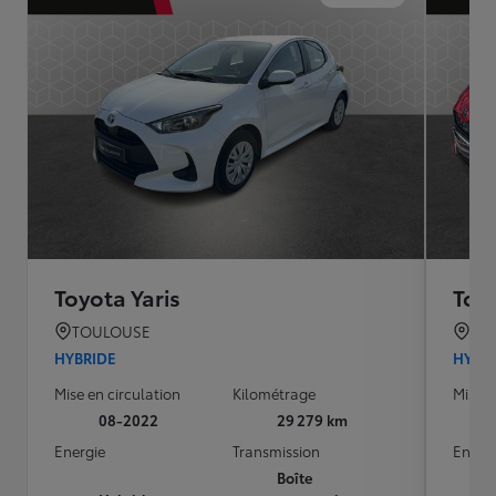
Toyota Yaris
Toyo
TOULOUSE
TO
HYBRIDE
HYBR
Mise en circulation
Kilométrage
Mise e
08-2022
29 279 km
Energie
Transmission
Energ
Boîte