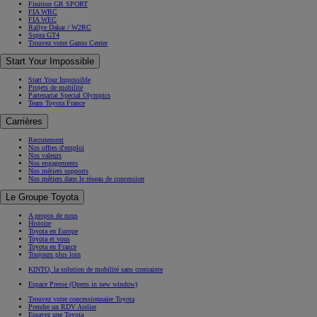
Finition GR SPORT
FIA WRC
FIA WEC
Rallye Dakar / W2RC
Supra GT4
Trouvez votre Gazoo Center
Start Your Impossible
Start Your Impossible
Projets de mobilité
Partenariat Special Olympics
Team Toyota France
Carrières
Recrutement
Nos offres d'emploi
Nos valeurs
Nos engagements
Nos métiers supports
Nos métiers dans le réseau de concession
Le Groupe Toyota
A propos de nous
Histoire
Toyota en Europe
Toyota et vous
Toyota en France
Toujours plus loin
KINTO, la solution de mobilité sans contrainte
Espace Presse
(Opens in new window)
Trouvez votre concessionnaire Toyota
Prendre un RDV Atelier
Essayez une Toyota