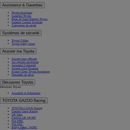
Assistance & Garanties
Toyota Assistance
Garanties Toyota
Bilan de Santé Batterie Toyota
Garantie Confort Extracare
Campagnes de rappel
Systèmes de sécurité
Toyota T-Mate
Toyota Safety Sense
Assurer ma Toyota
Assurer mon véhicule
Les options sur-mesure
Assurance Connectée
Assurer votre Occasion
Espace Client Toyota Assurances
Demander un devis
Découvrez Toyota
Découvrez Toyota
Actualités et évènements
TOYOTA GAZOO Racing
TOYOTA GAZOO Racing
Gamme Gazoo Racing
GR Yaris
Finition GR SPORT
FIA WRC
FIA WEC
Rallye Dakar / W2RC