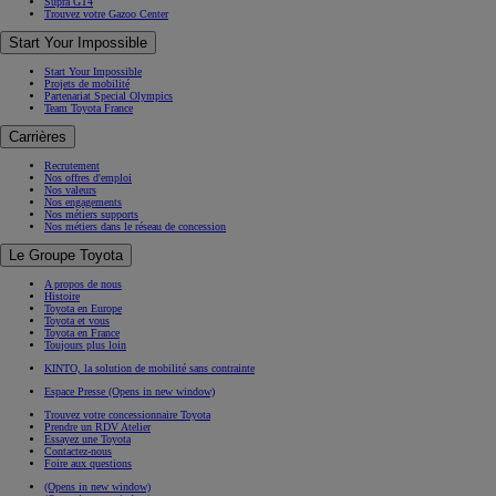
Supra GT4
Trouvez votre Gazoo Center
Start Your Impossible
Start Your Impossible
Projets de mobilité
Partenariat Special Olympics
Team Toyota France
Carrières
Recrutement
Nos offres d'emploi
Nos valeurs
Nos engagements
Nos métiers supports
Nos métiers dans le réseau de concession
Le Groupe Toyota
A propos de nous
Histoire
Toyota en Europe
Toyota et vous
Toyota en France
Toujours plus loin
KINTO, la solution de mobilité sans contrainte
Espace Presse
(Opens in new window)
Trouvez votre concessionnaire Toyota
Prendre un RDV Atelier
Essayez une Toyota
Contactez-nous
Foire aux questions
(Opens in new window)