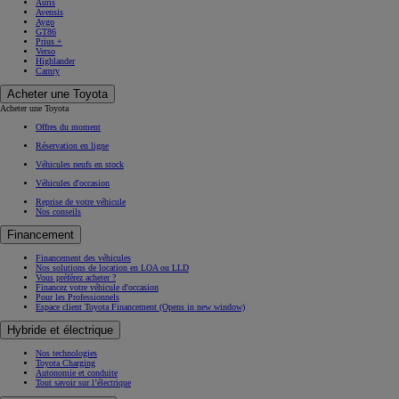
Auris
Avensis
Aygo
GT86
Prius +
Verso
Highlander
Camry
Acheter une Toyota
Acheter une Toyota
Offres du moment
Réservation en ligne
Véhicules neufs en stock
Véhicules d'occasion
Reprise de votre véhicule
Nos conseils
Financement
Financement des véhicules
Nos solutions de location en LOA ou LLD
Vous préférez acheter ?
Financez votre véhicule d'occasion
Pour les Professionnels
Espace client Toyota Financement
(Opens in new window)
Hybride et électrique
Nos technologies
Toyota Charging
Autonomie et conduite
Tout savoir sur l’électrique