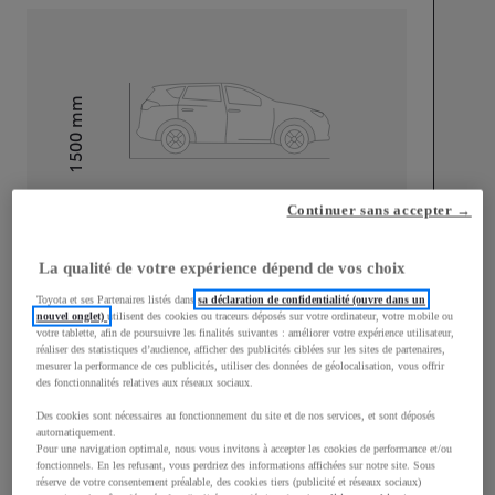
mm
1 500
Hauteur
Longueur
3 940
mm
Continuer sans accepter →
La qualité de votre expérience dépend de vos choix
Toyota et ses Partenaires listés dans
sa déclaration de confidentialité (ouvre dans un
nouvel onglet)
utilisent des cookies ou traceurs déposés sur votre ordinateur, votre mobile ou
votre tablette, afin de poursuivre les finalités suivantes : améliorer votre expérience utilisateur,
réaliser des statistiques d’audience, afficher des publicités ciblées sur les sites de partenaires,
Largeur
1 745
mm
mesurer la performance de ces publicités, utiliser des données de géolocalisation, vous offrir
des fonctionnalités relatives aux réseaux sociaux.
Des cookies sont nécessaires au fonctionnement du site et de nos services, et sont déposés
automatiquement.
Pour une navigation optimale, nous vous invitons à accepter les cookies de performance et/ou
fonctionnels. En les refusant, vous perdriez des informations affichées sur notre site. Sous
Consommation mixte
réserve de votre consentement préalable, des cookies tiers (publicité et réseaux sociaux)