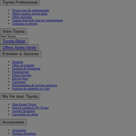
Toyota Professional
Toyota pour les professionnels
Offres Location longue durée
Offres utilitaires
Gamme électrifiée pour les professionnels
Solutions et services
Votre Toyota
Votre Toyota
Toyota Relax
Offres Après-Vente
Entretien & Services
Entretien
Offres du moment
Entretien & Réparation
Pneumatiques
Pièces d'origine
Bris de glace
Carrosserie
Documentation & Support technique
Solution de paiement en x fois
Ma Vie avec Toyota
Mon Espace Toyota
Service Connectés My Toyota
Support Technique
Campagnes de rappel
Accessoires
Accessoires
Produits d'entretien