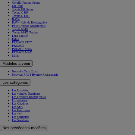
Corolla Touring Sports
GR Yaris
Toyota GR Supra
Toyota C-HR
Toyota C-HR+
RAV4
RAV4 Hybride Rechargeable
Prius Hybride Rechargeable
Toyota bZ4X
Toyota bZ4X Touring
Land Cruiser
Hilux
PROACE CITY
PROACE
PROACE Verso
PROACE MAX
Mirai
Modèles à venir
Nouvelle Yaris Cross
Nouveau RAV4 Hybride Rechargeable
Les catégories
Les Hybrides
Les voitures électriques
Les Hybrides Rechargeables
L'Hydrogène
Les Citadines
Les SUV
Les Familiales
Les 4x4
Les Utilitaires
Les Sportives
Nos précédents modèles