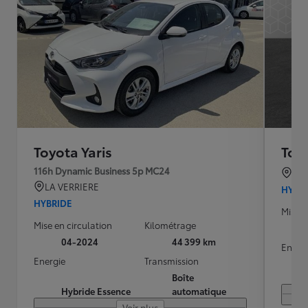
Toyota Yaris
Toyo
116h Dynamic Business 5p MC24
TO
LA VERRIERE
HYBR
HYBRIDE
Mise e
Mise en circulation
Kilométrage
04-2024
44 399 km
Energ
Energie
Transmission
Boîte
Hybride Essence
automatique
Voir plus