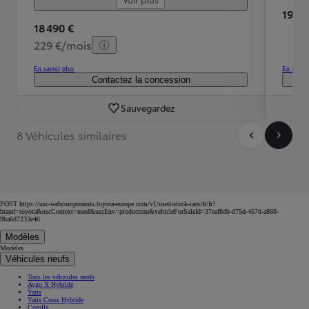
19 99
18 490 €
229 €/mois
En savoir plus
En savoir
Contactez la concession
Sauvegardez
8 Véhicules similaires
POST https://usc-webcomponents.toyota-europe.com/v1/used-stock-cars/fr/fr?
brand=toyota&uscContext=used&uscEnv=production&vehicleForSaleId=37eaf8db-d75d-457d-a869-
9ba6d7233e46
Modèles
Modèles
Véhicules neufs
Tous les véhicules neufs
Aygo X Hybride
Yaris
Yaris Cross Hybride
Corolla