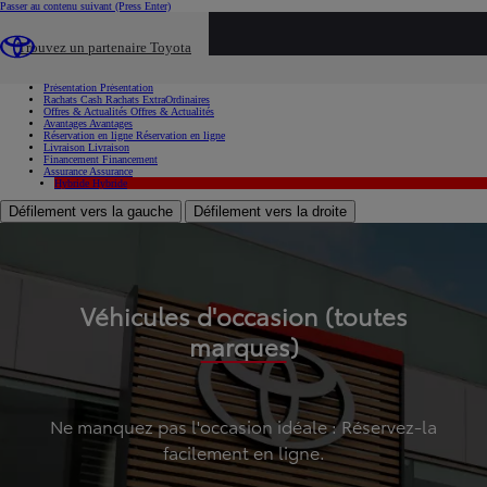
Passer au contenu suivant
(Press Enter)
...
Trouvez un partenaire Toyota
Voiture d'occasion
Présentation
Présentation
Rachats Cash
Rachats ExtraOrdinaires
Offres & Actualités
Offres & Actualités
Avantages
Avantages
Réservation en ligne
Réservation en ligne
Livraison
Livraison
Financement
Financement
Assurance
Assurance
Hybride
Hybride
Défilement vers la gauche
Défilement vers la droite
Véhicules d'occasion (toutes
marques)
Ne manquez pas l'occasion idéale : Réservez-la
facilement en ligne.