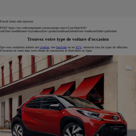
Forced client side injection
POST https://usc-webcomponents.toyota-europe.com/v1/car-filter/fr/fr?
carFilter=used&brand=toyota&uscEnv=production&useGlobalStore=true&sortOrder=published
Trouvez votre type de voiture d’occasion
Que vous souhaitiez acheter une
citadine
, une
familiale
ou un
SUV
, retrouvez tous les types de véhicules
d’occasion en vente dans notre réseau de concessions et réservables en ligne.