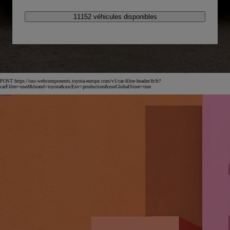
11152 véhicules disponibles
POST https://usc-webcomponents.toyota-europe.com/v1/car-filter-header/fr/fr?
carFilter=used&brand=toyota&uscEnv=production&useGlobalStore=true