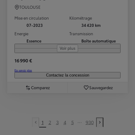
TOULOUSE
Mise en circulation
Kilométrage
07-2023
34 420 km
Energie
Transmission
Essence
Boîte automatique
Voir plus
16 990 €
En savoir plus
Contactez la concession
Comparez
Sauvegardez
...
1
2
3
4
5
930
Previous page
Next page