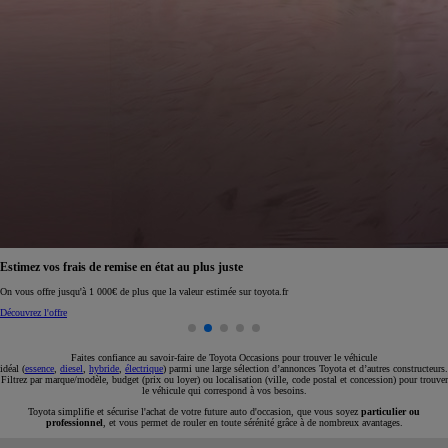
Réservez en ligne votre occasion pour 1€ seulement
Réservez en ligne
Faites confiance au savoir-faire de Toyota Occasions pour trouver le véhicule
idéal (
essence
,
diesel
,
hybride
,
électrique
) parmi une large sélection d’annonces Toyota et d’autres constructeurs.
Filtrez par marque/modèle, budget (prix ou loyer) ou localisation (ville, code postal et concession) pour trouver
le véhicule qui correspond à vos besoins.
Toyota simplifie et sécurise l'achat de votre future auto d'occasion, que vous soyez
particulier ou
professionnel
, et vous permet de rouler en toute sérénité grâce à de nombreux avantages.